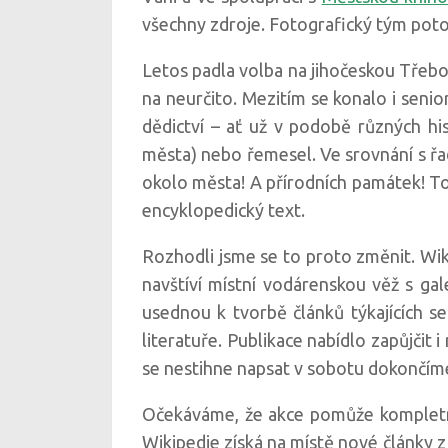
všechny zdroje. Fotografický tým poto
Letos padla volba na jihočeskou Třeb
na neurčito. Mezitím se konalo i sen
dědictví – ať už v podobě různých hi
města) nebo řemesel. Ve srovnání s řa
okolo města! A přírodních památek! To
encyklopedický text.
Rozhodli jsme se to proto změnit. Wi
navštíví místní vodárenskou věž s ga
usednou k tvorbě článků týkajících s
literatuře. Publikace nabídlo zapůjčit
se nestihne napsat v sobotu dokončíme
Očekáváme, že akce pomůže kompletn
Wikipedie získá na místě nové články z