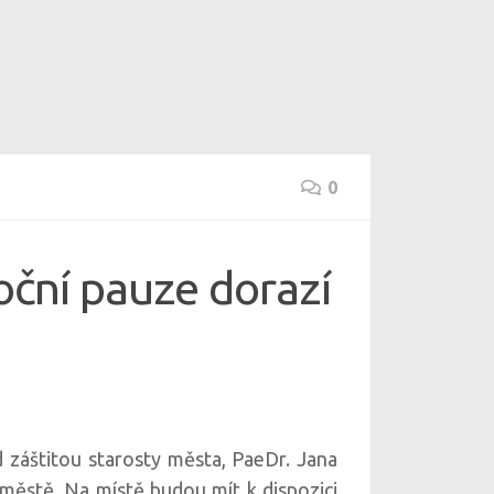
0
oční pauze dorazí
 záštitou starosty města, PaeDr. Jana
městě. Na místě budou mít k dispozici