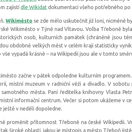
m zajistí
dle Wikidat
dokumentaci všeho potřebného po m
oň.
Wikiměsto
se zde mělo uskutečnit již loni, nicméně 
iorské Wikiměsto v Týně nad Vltavou. Volba Třeboně byl
storických osob, kulturních památek (chráněné jsou t
dou obdobně velkých měst v celém kraji statisticky vynik
 vše vypadá krásně – na Wikipedii jsou ale v tomto směru
kiměsto začne v pátek odpoledne kulturním programem. 
lerií, místní muzeum v radniční věži a divadlo. V sobo
e samotného města. Paní ředitelka knihovny Vlasta Petr
 i místní informační centrum. Večer si potom ukážeme v ce
 ještě v neděli dopoledne.
ě proměnit přítomnost Třeboně na české Wikipedii. Vn
 tak široké oblasti, jakou je místopis a město Třeboň jist