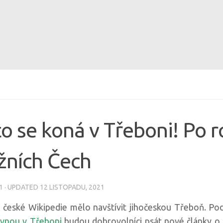
o se koná v Třeboni! Po r
ižních Čech
1
· UPDATED
12 LISTOPADU, 2021
ů české Wikipedie mělo navštívit jihočeskou Třeboň. Pod
vnou v Třeboni
budou dobrovolníci psát nové články o 