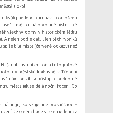
ěstě a okolí.
bylo kvůli pandemii koronaviru odloženo
a jasná – město má ohromné historické
éměř všechny domy v historickém jádru
á. A nejen podle dat… jen těch rybníků
 spíše bílá místa (červené odkazy) než
Naši dobrovolní editoři a fotografové
tu potom v městské knihovně v Třeboni
ová nám přislíbila přístup k hodnotné
ntru města jak se dělá noční focení. Co
ímáme ji jako vzájemně prospěšnou –
ě ocení, že o něm bude více na jednom z