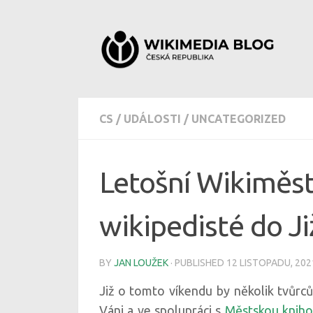
Skip to content
CS
/
UDÁLOSTI
/
UNCATEGORIZED
Letošní Wikiměst
wikipedisté do J
BY
JAN LOUŽEK
· PUBLISHED
12 LISTOPADU, 202
Již o tomto víkendu by několik tvůrc
Váni a ve spolupráci s
Městskou kniho