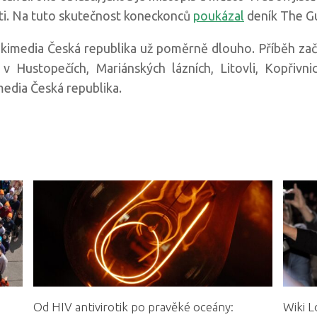
ti. Na tuto skutečnost koneckonců
poukázal
deník The Gu
Wikimedia Česká republika už poměrně dlouho. Příběh zač
 Hustopečích, Mariánských lázních, Litovli, Kopřivnic
edia Česká republika.
Od HIV antivirotik po pravěké oceány:
Wiki L