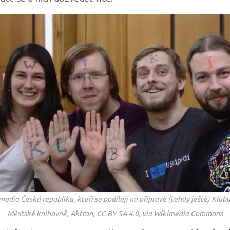
edia Česká republika, kteří se podílejí na přípravě (tehdy ještě) Klub
Městské knihovně, Aktron, CC BY-SA 4.0, via Wikimedia Commons