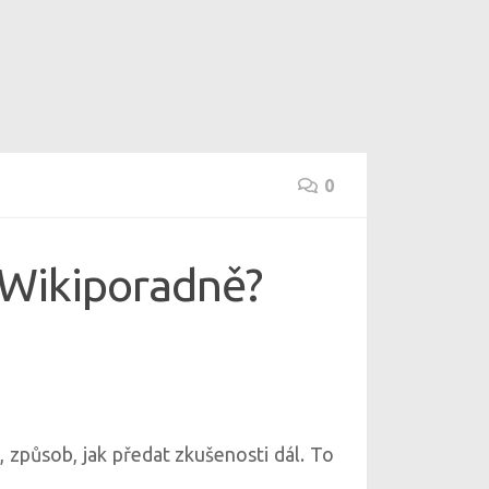
0
e Wikiporadně?
i, způsob, jak předat zkušenosti dál. To