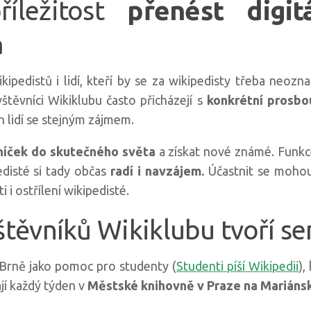
říležitost
přenést digi
a
ikipedistů i lidí, kteří by se za wikipedisty třeba neoznač
štěvníci Wikiklubu často přicházejí s
konkrétní prosbo
h lidí se stejným zájmem.
oníček do skutečného světa
a získat nové známé. Funkc
edisté si tady občas
radí i navzájem.
Účastnit se mohou s
 i ostřílení wikipedisté.
štěvníků Wikiklubu tvoří se
 Brně jako pomoc pro studenty (
Studenti píší Wikipedii
),
jí každý týden v
Městské knihovně v Praze na Mariáns