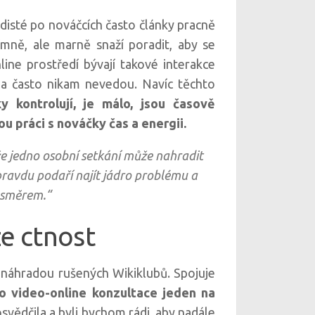
disté po nováčcích často články pracně
ímně, ale marně snaží poradit, aby se
line prostředí bývají takové interakce
a často nikam nevedou. Navíc těchto
ky kontrolují, je málo, jsou časově
ou práci s nováčky čas a energii.
že jedno osobní setkání může nahradit
pravdu podaří najít jádro problému a
 směrem.“
e ctnost
 náhradou rušených Wikiklubů. Spojuje
o video-online konzultace jeden na
svědčila a byli bychom rádi, aby nadále