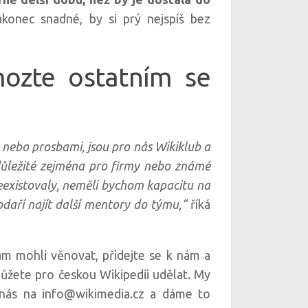
akonec snadné, by si prý nejspíš bez
mozte ostatním se
i nebo prosbami, jsou pro nás Wikiklub a
důležité zejména pro firmy nebo známé
neexistovaly, neměli bychom kapacitu na
daří najít další mentory do týmu,“
říká
m mohli věnovat, přidejte se k nám a
můžete pro českou Wikipedii udělat. My
nás na info@wikimedia.cz a dáme to