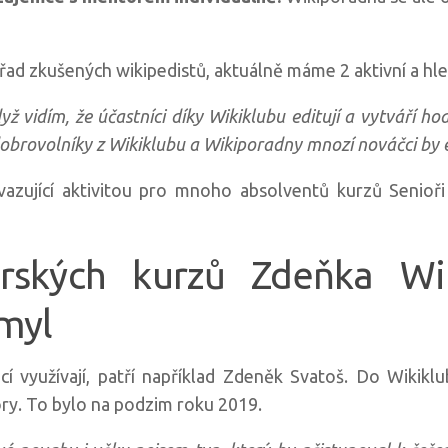
řad zkušených wikipedistů, aktuálně máme 2 aktivní a hl
yž vidím, že účastníci díky Wikiklubu editují a vytváří 
obrovolníky z Wikiklubu a Wikiporadny mnozí nováčci by ed
azující aktivitou pro mnoho absolventů kurzů Senioři 
orských kurzů Zdeňka Wik
myl
cí využívají, patří například Zdeněk Svatoš. Do Wikiklu
ory. To bylo na podzim roku 2019.