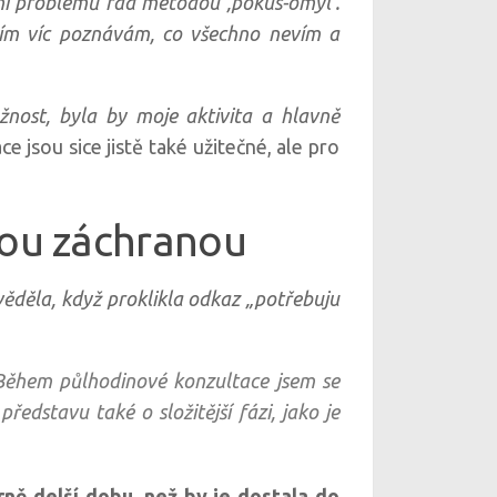
ení problémů rád metodou ‚pokus-omyl‘.
 tím víc poznávám, co všechno nevím a
nost, byla by moje aktivita a hlavně
e jsou sice jistě také užitečné, ale pro
nou záchranou
děla, když proklikla odkaz „potřebuju
 Během půlhodinové konzultace jsem se
ředstavu také o složitější fázi, jako je
ně delší dobu, než by je dostala do