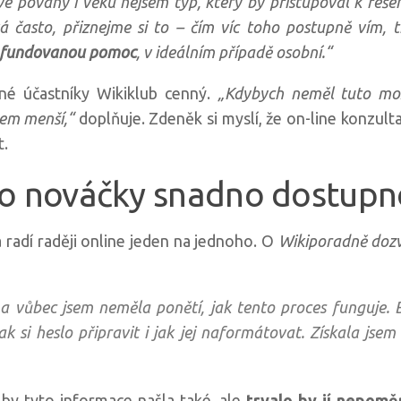
vé povahy i věku nejsem typ, který by přistupoval k řeš
ává často, přiznejme si to – čím víc toho postupně vím,
 fundovanou pomoc
, v ideálním případě osobní.“
né účastníky Wikiklub cenný.
„Kdybych neměl tuto mož
hem menší,“
doplňuje. Zdeněk si myslí, že on-line konzultac
t.
ro nováčky snadno dostup
radí raději online jeden na jednoho. O
Wikiporadně dozvě
 a vůbec jsem neměla ponětí, jak tento proces funguje.
 si heslo připravit i jak jej naformátovat. Získala jsem p
by tyto informace našla také, ale
trvalo by jí nepoměr