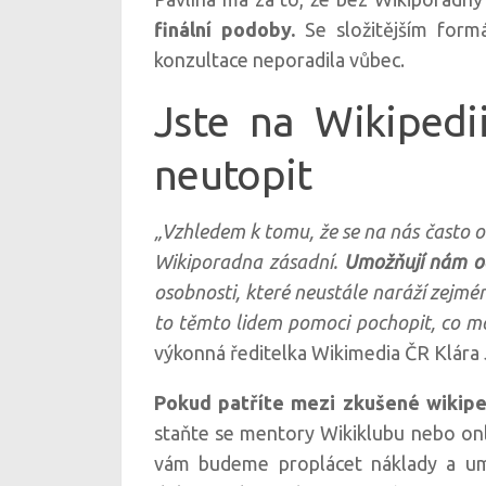
finální podoby.
Se složitějším formá
konzultace neporadila vůbec.
Jste na Wikipedi
neutopit
„Vzhledem k tomu, že se na nás často ob
Wikiporadna zásadní.
Umožňují nám od
osobnosti, které neustále naráží zejm
to těmto lidem pomoci pochopit, co m
výkonná ředitelka Wikimedia ČR Klára 
Pokud patříte mezi zkušené wikipe
staňte se mentory Wikiklubu nebo onli
vám budeme proplácet náklady a um