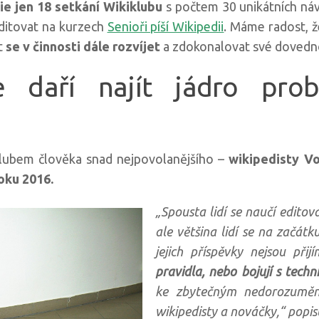
e jen 18 setkání
Wikiklubu
s počtem 30 unikátních náv
 editovat na kurzech
Senioři píší Wikipedii
. Máme radost, 
st
se v činnosti dále rozvíjet
a zdokonalovat své dovedno
e daří najít jádro pro
klubem člověka snad nejpovolanějšího –
wikipedisty Vo
oku 2016.
„Spousta lidí se naučí edito
ale většina lidí se na začát
jejich příspěvky nejsou při
pravidla, nebo bojují s tech
ke zbytečným nedorozuměn
wikipedisty a nováčky,“ popis