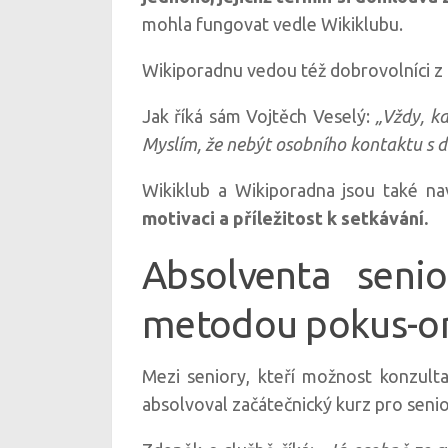
mohla fungovat vedle Wikiklubu.
Wikiporadnu vedou též dobrovolníci z 
Jak říká sám Vojtěch Veselý:
„Vždy, kd
Myslím, že nebýt osobního kontaktu s d
Wikiklub a Wikiporadna jsou také nav
motivaci a příležitost k setkávání.
Absolventa seni
metodou pokus-o
Mezi seniory, kteří možnost konzulta
absolvoval začátečnický kurz pro seni