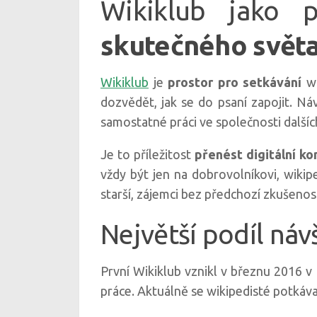
Wikiklub jako p
skutečného svět
Wikiklub
je
prostor pro setkávání
w
dozvědět, jak se do psaní zapojit. Náv
samostatné práci ve společnosti dalšíc
Je to příležitost
přenést digitální k
vždy být jen na dobrovolníkovi, wikip
starší, zájemci bez předchozí zkušenosti
Největší podíl náv
První Wikiklub vznikl v březnu 2016 v
práce. Aktuálně se wikipedisté potkáva