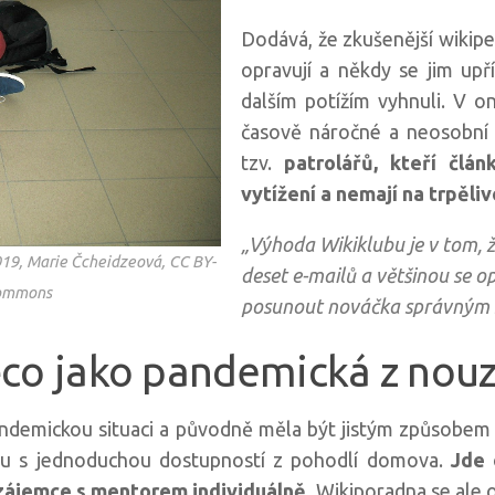
Dodává, že zkušenější wikipe
opravují a někdy se jim upř
dalším potížím vyhnuli. V on
časově náročné a neosobní 
tzv.
patrolářů, kteří člán
vytížení a nemají na trpěliv
„Výhoda Wikiklubu je v tom, 
019, Marie Čcheidzeová, CC BY-
deset e-mailů a většinou se o
Commons
posunout nováčka správným
co jako pandemická z nouz
andemickou situaci a původně měla být jistým způsobem
bu s jednoduchou dostupností z pohodlí domova.
Jde 
 zájemce s mentorem individuálně.
Wikiporadna se ale o