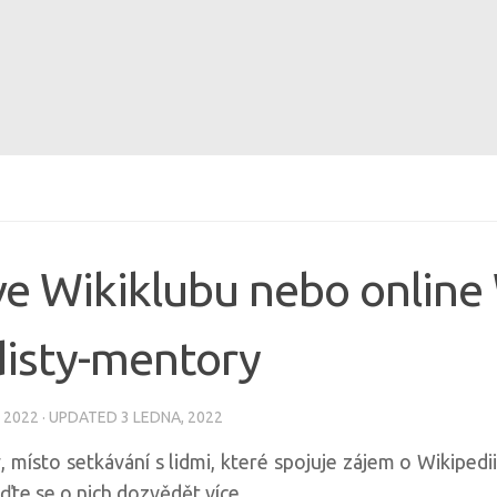
i ve Wikiklubu nebo onlin
isty-mentory
 2022
· UPDATED
3 LEDNA, 2022
y, místo setkávání s lidmi, které spojuje zájem o Wikipedi
jďte se o nich dozvědět více.