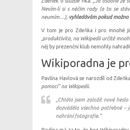
Zdeněk o službě říká:
„Já osobně ze s
Nevím-li si s něčím rady (a to se st
neumím…),
vyhledávám pokud možno
V tom je pro Zdeňka i pro mnohé ji
‚produktivita‚ na Wikipedii určitě mno
něj by prezenční klub nemohly nahradi
Wikiporadna je p
Pavlína Havlová se narozdíl od Zdeňka 
pomoci“ na Wikipedii.
„
Chtěla jsem založit nové heslo
dozvěděla všechno potřebné – jak
nahrání fotografie.
“
Pavlína má za to, že bez Wikiporadny 