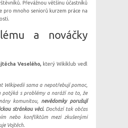
štěvníků. Převážnou většinu účastníků
že pro mnoho seniorů kurzem práce na
sti.
blému a nováčky
jtěcha Veselého,
který Wikiklub vedl
vat Wikipedii sama a nepotřebují pomoc,
ku potýká s problémy a naráží na to, že
jímány komunitou,
nevědomky porušují
nickou stránkou věci.
Dochází tak občas
ím nebo konfliktům mezi zkušenými
uje Vojtěch.