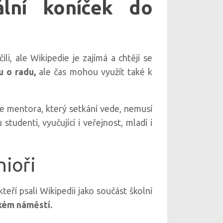
tální koníček do
ili, ale Wikipedie je zajímá a chtějí se
u o radu,
ale čas mohou využít také k
e mentora, který setkání vede, nemusí
tudenti, vyučující i veřejnost, mladí i
nioři
 kteří psali Wikipedii jako součást školní
kém náměstí.