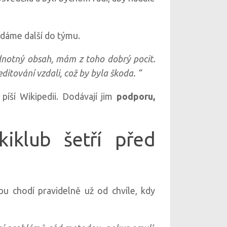
edáme další do týmu.
hodnotný obsah, mám z toho dobrý pocit.
itování vzdali, což by byla škoda. “
píší Wikipedii. Dodávají jim
podporu,
iklub šetří před
bu chodí pravidelně už od chvíle, kdy