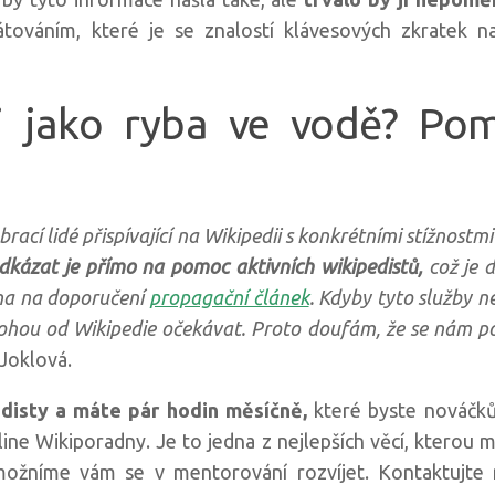
továním, které je se znalostí klávesových zkratek n
i jako ryba ve vodě? Po
rací lidé přispívající na Wikipedii s konkrétními stížnostm
kázat je přímo na pomoc aktivních wikipedistů,
což je 
éna na doporučení
propagační článek
. Kdyby tyto služby 
ohou od Wikipedie očekávat. Proto doufám, že se nám po
Joklová.
disty a máte pár hodin měsíčně,
které byste nováčků
ne Wikiporadny. Je to jedna z nejlepších věcí, kterou 
ožníme vám se v mentorování rozvíjet. Kontaktujte 