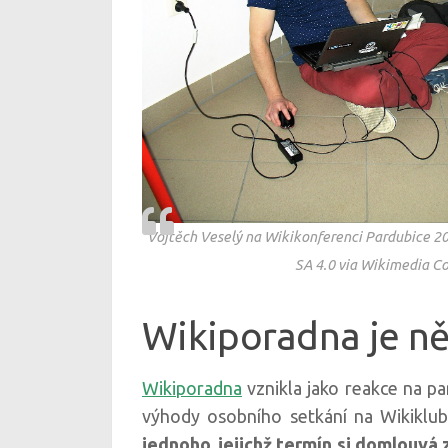
Vojtěch Veselý na Wikikonferenci Pardubice 2
SA 4.0 via Wikimedia 
Wikiporadna je ně
Wikiporadna
vznikla jako reakce na p
výhody osobního setkání na Wikiklu
jednoho, jejichž termín si domlouvá