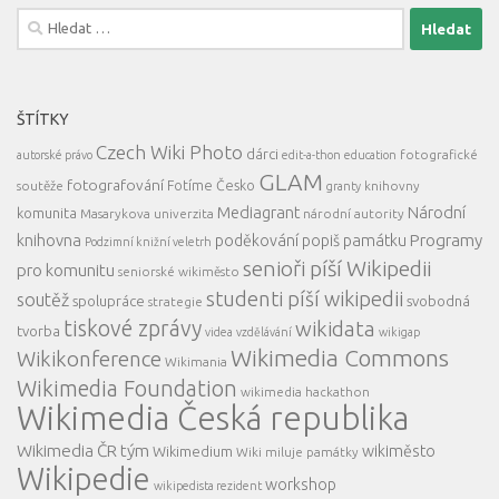
Vyhledávání
ŠTÍTKY
Czech Wiki Photo
dárci
fotografické
autorské právo
edit-a-thon
education
GLAM
fotografování
Fotíme Česko
soutěže
knihovny
granty
Mediagrant
Národní
komunita
Masarykova univerzita
národní autority
knihovna
Programy
poděkování
popiš památku
Podzimní knižní veletrh
senioři píší Wikipedii
pro komunitu
seniorské wikiměsto
studenti píší wikipedii
soutěž
spolupráce
svobodná
strategie
tiskové zprávy
wikidata
tvorba
videa
vzdělávání
wikigap
Wikimedia Commons
Wikikonference
Wikimania
Wikimedia Foundation
wikimedia hackathon
Wikimedia Česká republika
Wikimedia ČR tým
wikiměsto
Wikimedium
Wiki miluje památky
Wikipedie
workshop
wikipedista rezident