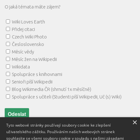
O jaká témata máte zájem?
Wiki Loves Earth
Přidej citaci
Czech Wiki Photo
Česloslovensko
Měsíc vědy
Měsíc žen na Wikipedii
Wikidata
Spolupráce s knihovnami
Senioři píší Wikipedii
Blog Wikimedia ČR (shrnutí 1x měsíčně)
Spolupráce s učiteli (Studenti píší Wikipedii, Uč (s) Wiki)
×
Tyto webové stránky používají soubory cookie ke zlepšení
uživatelského zážitku. Používáním našich webových stránek
souhlasíte se všemi soubory cookie v souladu s našimi zásadami