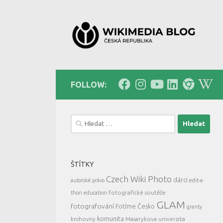
Skip to content
FOLLOW:
Vyhledávání
ŠTÍTKY
Czech Wiki Photo
dárci
autorské právo
edit-a-
fotografické soutěže
thon
education
GLAM
fotografování
Fotíme Česko
granty
komunita
knihovny
Masarykova univerzita