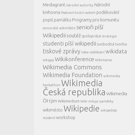
Mediagrant
Národní
národní autority
knihovna
poděkování
Podzimní knižní veletrh
Programy pro komunitu
popiš památku
senioři píší
seniorské wikiměsto
Wikipedii
soutěž
spolupráce
strategie
studenti píší wikipedii
svobodná tvorba
tiskové zprávy
wikidata
videa
vzdělávání
Wikikonference
Wikimania
wikigap
Wikimedia Commons
Wikimedia Foundation
wikimedia
Wikimedia
hackathon
Česká republika
Wikimedia
ČR tým
Wikimedium
Wiki miluje památky
Wikipedie
wikiměsto
wikipedista
workshop
rezident