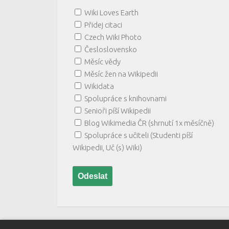
Wiki Loves Earth
Přidej citaci
Czech Wiki Photo
Česloslovensko
Měsíc vědy
Měsíc žen na Wikipedii
Wikidata
Spolupráce s knihovnami
Senioři píší Wikipedii
Blog Wikimedia ČR (shrnutí 1x měsíčně)
Spolupráce s učiteli (Studenti píší
Wikipedii, Uč (s) Wiki)