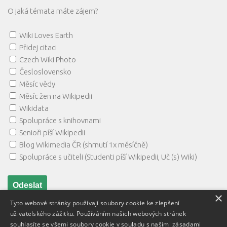
O jaká témata máte zájem?
Wiki Loves Earth
Přidej citaci
Czech Wiki Photo
Česloslovensko
Měsíc vědy
Měsíc žen na Wikipedii
Wikidata
Spolupráce s knihovnami
Senioři píší Wikipedii
Blog Wikimedia ČR (shrnutí 1x měsíčně)
Spolupráce s učiteli (Studenti píší Wikipedii, Uč (s) Wiki)
×
Tyto webové stránky používají soubory cookie ke zlepšení
uživatelského zážitku. Používáním našich webových stránek
souhlasíte se všemi soubory cookie v souladu s našimi zásadami