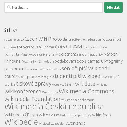
Vyhledávání
ŠTÍTKY
Czech Wiki Photo
dárci
fotografické
autorské právo
edit-a-thon
education
GLAM
fotografování
Fotíme Česko
soutěže
knihovny
granty
Mediagrant
Národní
komunita
Masarykova univerzita
národní autority
knihovna
Programy
poděkování
popiš památku
Podzimní knižní veletrh
senioři píší Wikipedii
pro komunitu
seniorské wikiměsto
studenti píší wikipedii
soutěž
spolupráce
svobodná
strategie
tiskové zprávy
wikidata
tvorba
videa
vzdělávání
wikigap
Wikimedia Commons
Wikikonference
Wikimania
Wikimedia Foundation
wikimedia hackathon
Wikimedia Česká republika
Wikimedia ČR tým
wikiměsto
Wikimedium
Wiki miluje památky
Wikipedie
workshop
wikipedista rezident