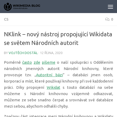
Skip to content
CS
0
NKlink – nový nástroj propojující Wikidata
se světem Národních autorit
BY
VOJTĚCH DOSTÁL
·
12 ŘÍJNA, 2020
Poměrně
často
zde
píšeme
o naší spolupráci s Oddělením
národních jmenných autorit Národní knihovny, které
provozuje tzv. „
Autoritní bázi
“ – databázi jmen osob,
korporací a míst, které používají knihovny při své každodenní
práci. Díky propojení
Wikidat
s touto databází na sebe
můžeme s Národní knihovnou vzájemně odkazovat,
můžeme ze sebe snadno čerpat a srovnávat své databáze
mezi sebou, abychom odhalili chyby.
Značnou část integrace mezi Národní knihovnou a Wikidaty