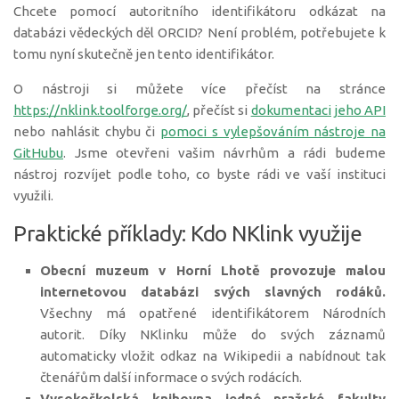
Chcete pomocí autoritního identifikátoru odkázat na
databázi vědeckých děl ORCID? Není problém, potřebujete k
tomu nyní skutečně jen tento identifikátor.
O nástroji si můžete více přečíst na stránce
https://nklink.toolforge.org/
, přečíst si
dokumentaci jeho API
nebo nahlásit chybu či
pomoci s vylepšováním nástroje na
GitHubu
. Jsme otevřeni vašim návrhům a rádi budeme
nástroj rozvíjet podle toho, co byste rádi ve vaší instituci
využili.
Praktické příklady: Kdo NKlink využije
Obecní muzeum v Horní Lhotě provozuje malou
internetovou databázi svých slavných rodáků.
Všechny má opatřené identifikátorem Národních
autorit. Díky NKlinku může do svých záznamů
automaticky vložit odkaz na Wikipedii a nabídnout tak
čtenářům další informace o svých rodácích.
Vysokoškolská knihovna jedné pražské fakulty