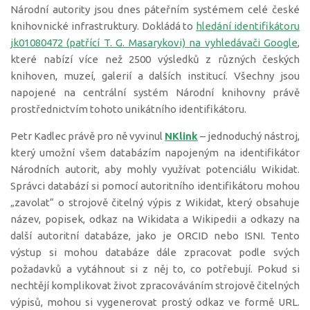
Národní autority jsou dnes páteřním systémem celé české
knihovnické infrastruktury. Dokládá to
hledání identifikátoru
jk01080472 (patřící T. G. Masarykovi) na vyhledávači Google
,
které nabízí více než 2500 výsledků z různých českých
knihoven, muzeí, galerií a dalších institucí. Všechny jsou
napojené na centrální systém Národní knihovny právě
prostřednictvím tohoto unikátního identifikátoru.
Petr Kadlec právě pro ně vyvinul
NKlink
– jednoduchý nástroj,
který umožní všem databázím napojeným na identifikátor
Národních autorit, aby mohly využívat potenciálu Wikidat.
Správci databází si pomocí autoritního identifikátoru mohou
„zavolat“ o strojově čitelný výpis z Wikidat, který obsahuje
název, popisek, odkaz na Wikidata a Wikipedii a odkazy na
další autoritní databáze, jako je ORCID nebo ISNI. Tento
výstup si mohou databáze dále zpracovat podle svých
požadavků a vytáhnout si z něj to, co potřebují. Pokud si
nechtějí komplikovat život zpracováváním strojově čitelných
výpisů, mohou si vygenerovat prostý odkaz ve formě URL.