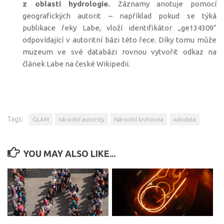
z oblasti hydrologie.
Záznamy anotuje pomocí
geografických autorit – například pokud se týká
publikace řeky Labe, vloží identifikátor „ge134309“
odpovídající v autoritní bázi této řece. Díky tomu může
muzeum ve své databázi rovnou vytvořit odkaz na
článek Labe na české Wikipedii.
Tags:
GLAM
národní autority
Národní knihovna
wikidata
YOU MAY ALSO LIKE...