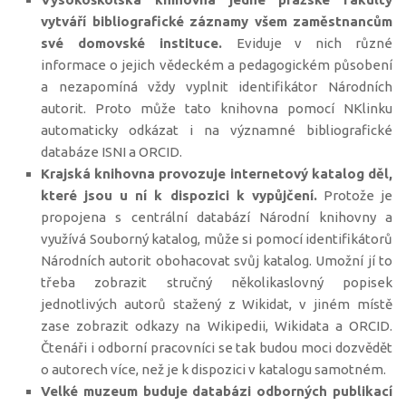
vytváří bibliografické záznamy všem zaměstnancům
své domovské instituce.
Eviduje v nich různé
informace o jejich vědeckém a pedagogickém působení
a nezapomíná vždy vyplnit identifikátor Národních
autorit. Proto může tato knihovna pomocí NKlinku
automaticky odkázat i na významné bibliografické
databáze ISNI a ORCID.
Krajská knihovna provozuje internetový katalog děl,
které jsou u ní k dispozici k vypůjčení.
Protože je
propojena s centrální databází Národní knihovny a
využívá Souborný katalog, může si pomocí identifikátorů
Národních autorit obohacovat svůj katalog. Umožní jí to
třeba zobrazit stručný několikaslovný popisek
jednotlivých autorů stažený z Wikidat, v jiném místě
zase zobrazit odkazy na Wikipedii, Wikidata a ORCID.
Čtenáři i odborní pracovníci se tak budou moci dozvědět
o autorech více, než je k dispozici v katalogu samotném.
Velké muzeum buduje databázi odborných publikací