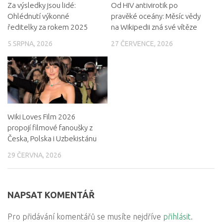
Za výsledky jsou lidé:
Od HIV antivirotik po
Ohlédnutí výkonné
pravěké oceány: Měsíc vědy
ředitelky za rokem 2025
na Wikipedii zná své vítěze
5 SRPNA, 2026
27 ČERVENCE, 2026
Wiki Loves Film 2026
propojí filmové fanoušky z
Česka, Polska i Uzbekistánu
29 ČERVNA, 2026
NAPSAT KOMENTÁŘ
Pro přidávání komentářů se musíte nejdříve
přihlásit
.