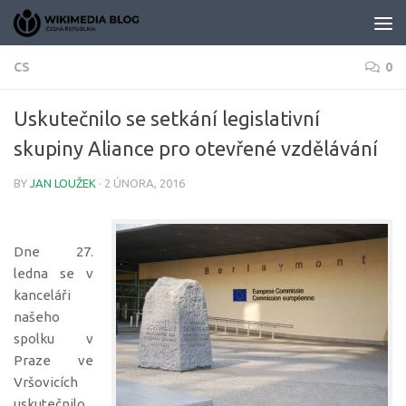
Skip to content
CS
0
Uskutečnilo se setkání legislativní
skupiny Aliance pro otevřené vzdělávání
BY
JAN LOUŽEK
·
2 ÚNORA, 2016
Dne 27.
ledna se v
kanceláři
našeho
spolku v
Praze ve
Vršovicích
uskutečnilo