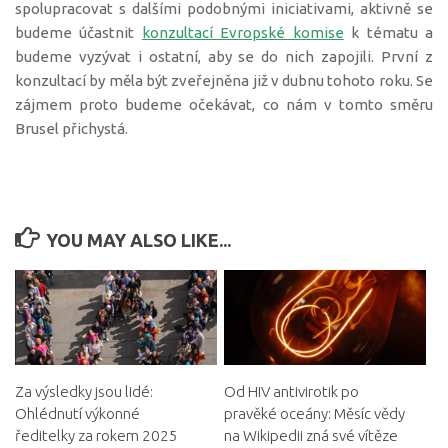
spolupracovat s dalšími podobnými iniciativami, aktivně se
budeme účastnit
konzultací Evropské komise
k tématu a
budeme vyzývat i ostatní, aby se do nich zapojili. První z
konzultací by měla být zveřejněna již v dubnu tohoto roku. Se
zájmem proto budeme očekávat, co nám v tomto směru
Brusel přichystá.
YOU MAY ALSO LIKE...
Za výsledky jsou lidé:
Od HIV antivirotik po
Ohlédnutí výkonné
pravěké oceány: Měsíc vědy
ředitelky za rokem 2025
na Wikipedii zná své vítěze