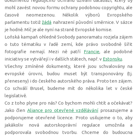
dokumentu regulujícího ochranu užívání databází, který by
mohl zavést novou formu ochrany podobnou copyrightu, ale
časově neomezenou. Několik výborů Evropského
parlamentu totiž
žádá
nahrazení původní směrnice. V sázce
je hodně. Míč je ale nyní na straně Evropské komise.
Loňská kampaň ohledně Svobody panoramatu rozjela zájem
o tuto tématiku v řadě zemí, kde právo svobodně šířit
fotografie nemají. Mezi ně patří
Francie
, ale podobné
iniciativy se vytvářejí i v dalších státech, např. v
Estonsku
.
Všechny zmíněné dokumenty, které jsou schvalovány na
evropské úrovni, budou muset být transponovány (tj.
přeneseny) i do českého autorského práva. Proto ten zájem.
Co schválí Brusel, budeme mít do několika let v české
legislativě.
Co z toho plyne pro nás? Co bychom mohli chtít a očekávat?
Jako člen
Aliance pro otevřené vzdělávání
prosazujeme a
podporujeme otevřené licence. Proto usilujeme o to, aby
jakákoliv nová autorskoprávní regulace umožnila a
podporovala svobodnou tvorbu. Chceme do budoucna