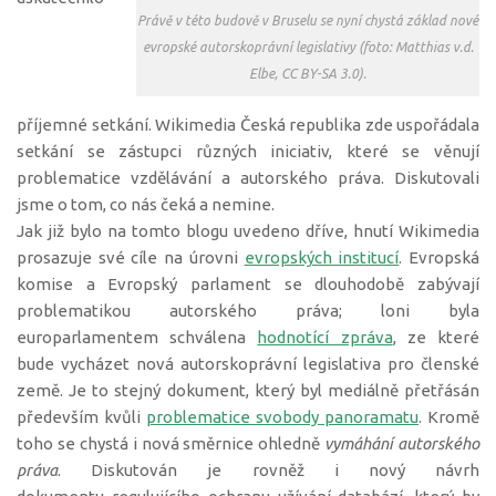
Právě v této budově v Bruselu se nyní chystá základ nové
evropské autorskoprávní legislativy (foto: Matthias v.d.
Elbe, CC BY-SA 3.0).
příjemné setkání. Wikimedia Česká republika zde uspořádala
setkání se zástupci různých iniciativ, které se věnují
problematice vzdělávání a autorského práva. Diskutovali
jsme o tom, co nás čeká a nemine.
Jak již bylo na tomto blogu uvedeno dříve, hnutí Wikimedia
prosazuje své cíle na úrovni
evropských institucí
. Evropská
komise a Evropský parlament se dlouhodobě zabývají
problematikou autorského práva; loni byla
europarlamentem schválena
hodnotící zpráva
, ze které
bude vycházet nová autorskoprávní legislativa pro členské
země. Je to stejný dokument, který byl mediálně přetřásán
především kvůli
problematice svobody panoramatu
. Kromě
toho se chystá i nová směrnice ohledně
vymáhání autorského
práva
. Diskutován je rovněž i nový návrh