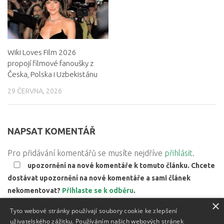
Wiki Loves Film 2026
propojí filmové fanoušky z
Česka, Polska i Uzbekistánu
29 ČERVNA, 2026
NAPSAT KOMENTÁŘ
Pro přidávání komentářů se musíte nejdříve
přihlásit
.
upozornění na nové komentáře k tomuto článku. Chcete
dostávat upozornění na nové komentáře a sami článek
nekomentovat?
Přihlaste se k odběru
.
×
Web používá Akismet ke snížení množství spamu.
Zjistěte,
Tyto webové stránky používají soubory cookie ke zlepšení
jak jsou zpracovávány údaje z komentářů.
uživatelského zážitku. Používáním našich webových stránek