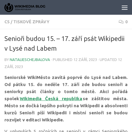
Skip to content
CS
/
TISKOVÉ ZPRÁVY
0
Senioři budou 15. –⁠ 17. září psát Wikipedii
v Lysé nad Labem
BY
NATALIESCHEJBALOVA
· PUBLISHED
12 ZÁŘÍ, 2023
· UPDATED
12
ZÁŘÍ, 2023
Seniorské WikiMěsto zavítá poprvé do Lysé nad Labem.
Od pátku 15. do neděle 17. září zde budou senioři a
seniorky psát články o tomto městě. Akci pořádá
spolek
Wikimedia Česká republika
se záštitou města.
Město se dočká lepšího pokrytí na Wikipedii a absolventi
kurzů Senioři píší Wikipedii i místní senioři se budou
rozvíjet v editaci Wikipedie.
V uplynulých 5 ročnících se senioři v rámci Seniorského