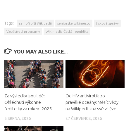
Tags:
senioři píší Wikipedii
seniorské wikiměsto
tiskové zprávy
Vzdělávací programy
Wikimedia Česká republika
YOU MAY ALSO LIKE...
Za výsledky jsou lidé:
Od HIV antivirotik po
Ohlédnutí výkonné
pravěké oceány: Měsíc vědy
ředitelky za rokem 2025
na Wikipedii zná své vítěze
5 SRPNA, 2026
27 ČERVENCE, 2026