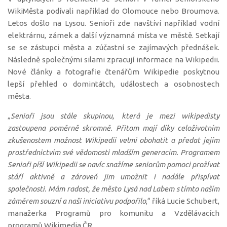
WikiMěsta podívali například do Olomouce nebo Broumova.
Letos došlo na Lysou. Senioři zde navštíví například vodní
elektrárnu, zámek a další významná místa ve městě. Setkají
se se zástupci města a zúčastní se zajímavých přednášek.
Následně společnými silami zpracují informace na Wikipedii.
Nové články a fotografie čtenářům Wikipedie poskytnou
lepší přehled o domintátch, událostech a osobnostech
města.
„
Senioři jsou stále skupinou, která je mezi wikipedisty
zastoupena poměrně skromně. Přitom mají díky celoživotním
zkušenostem možnost Wikipedii velmi obohatit a předat jejím
prostřednictvím své vědomosti mladším generacím. Programem
Senioři píší Wikipedii se navíc snažíme seniorům pomoci prožívat
stáří aktivně a zároveň jim umožnit i nadále přispívat
společnosti. Mám radost, že město Lysá nad Labem s tímto naším
záměrem souzní a naši iniciativu podpořilo
,“ říká Lucie Schubert,
manažerka Programů pro komunitu a Vzdělávacích
programů Wikimedia ČR.