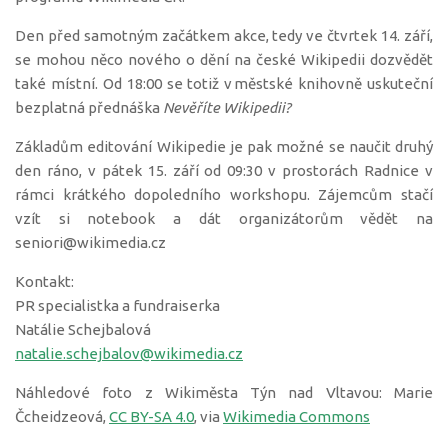
Den před samotným začátkem akce, tedy ve čtvrtek 14. září,
se mohou něco nového o dění na české Wikipedii dozvědět
také místní. Od 18:00 se totiž v městské knihovně uskuteční
bezplatná přednáška
Nevěříte Wikipedii?
Základům editování Wikipedie je pak možné se naučit druhý
den ráno, v pátek 15. září od 09:30 v prostorách Radnice v
rámci krátkého dopoledního workshopu. Zájemcům stačí
vzít si notebook a dát organizátorům vědět na
seniori@wikimedia.cz
Kontakt:
PR specialistka a fundraiserka
Natálie Schejbalová
natalie.schejbalov@wikimedia.cz
Náhledové foto z Wikiměsta Týn nad Vltavou: Marie
Čcheidzeová,
CC BY-SA 4.0
, via
Wikimedia Commons