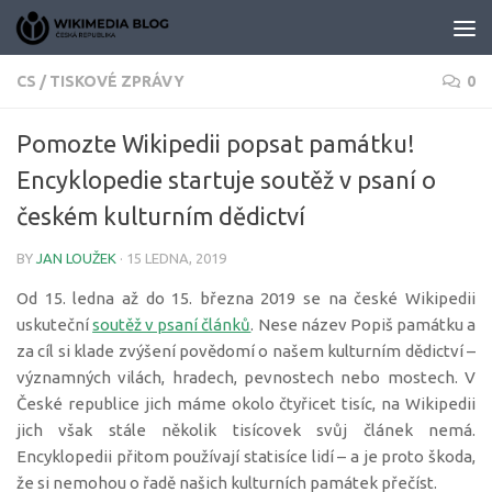
Skip to content
CS
/
TISKOVÉ ZPRÁVY
0
Pomozte Wikipedii popsat památku!
Encyklopedie startuje soutěž v psaní o
českém kulturním dědictví
BY
JAN LOUŽEK
·
15 LEDNA, 2019
Od 15. ledna až do 15. března 2019 se na české Wikipedii
uskuteční
soutěž v psaní článků
. Nese název Popiš památku a
za cíl si klade zvýšení povědomí o našem kulturním dědictví –
významných vilách, hradech, pevnostech nebo mostech. V
České republice jich máme okolo čtyřicet tisíc, na Wikipedii
jich však stále několik tisícovek svůj článek nemá.
Encyklopedii přitom používají statisíce lidí – a je proto škoda,
že si nemohou o řadě našich kulturních památek přečíst.