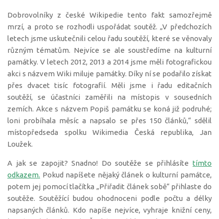
Dobrovolníky z české Wikipedie tento fakt samozřejmě
mrzí, a proto se rozhodli uspořádat soutěž. „V předchozích
letech jsme uskutečnili celou řadu soutěží, které se věnovaly
různým tématům. Nejvíce se ale soustředíme na kulturní
památky. V letech 2012, 2013 a 2014 jsme měli fotografickou
akci s názvem Wiki miluje památky. Díky ní se podařilo získat
přes dvacet tisíc fotografií. Měli jsme i řadu editačních
soutěží, se účastníci zaměřili na místopis v sousedních
zemích. Akce s názvem Popiš památku se koná již podruhé;
loni probíhala měsíc a napsalo se přes 150 článků,“ sdělil
místopředseda spolku Wikimedia Česká republika, Jan
Loužek.
A jak se zapojit? Snadno! Do soutěže se přihlásíte
tímto
odkazem.
Pokud napíšete nějaký článek o kulturní památce,
potem jej pomocí tlačítka „Přiřadit článek sobě“ přihlaste do
soutěže. Soutěžící budou ohodnoceni podle počtu a délky
napsaných článků. Kdo napíše nejvíce, vyhraje knižní ceny,