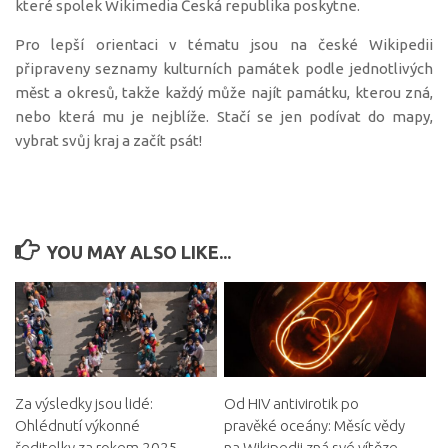
které spolek Wikimedia Česká republika poskytne.
Pro lepší orientaci v tématu jsou na české Wikipedii
připraveny seznamy kulturních památek podle jednotlivých
měst a okresů, takže každý může najít památku, kterou zná,
nebo která mu je nejblíže. Stačí se jen podívat do mapy,
vybrat svůj kraj a začít psát!
YOU MAY ALSO LIKE...
Za výsledky jsou lidé:
Od HIV antivirotik po
Ohlédnutí výkonné
pravěké oceány: Měsíc vědy
ředitelky za rokem 2025
na Wikipedii zná své vítěze