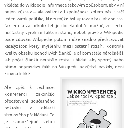
vkládat do Wikipedie informace takovým způsobem, aby v ní
nejen zůstaly – ale ovlivnily i společnost kolem nás. Stačí
jeden výrok politika, který může být upraven tak, aby se stal
faktem, a za několik let je docela dobře možné, že tento
nešťastný výrok se faktem stane, neboť právě z Wikipedie
bude citován. Wikipedie potom může snadno představovat
katalyzátor, který myšlenku mezi ostatní rozšíří. Kontrola
kvality obsahu jednotlivých článků je přitom stále náročnější,
jak počet článků neustále roste. Uhlídat, aby sporný nebo
přímo nepravdivý fakt na Wikipedii nezůstal navždy, není
zrovna lehké.
Ale zpět k technice.
Konferenci zakončilo
představení současného
pokroku v oblasti
strojového překládání. To
je samozřejmě velmi