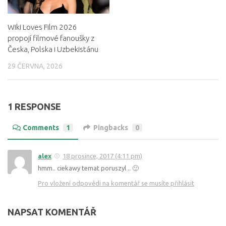
Wiki Loves Film 2026
propojí filmové fanoušky z
Česka, Polska i Uzbekistánu
29 ČERVNA, 2026
1 RESPONSE
Comments
1
Pingbacks
0
alex
18 prosince, 2017 (4:11 pm)
hmm.. ciekawy temat poruszyl .. 🙂
Pro vložení odpovědi na komentář se musíte přihlásit
NAPSAT KOMENTÁŘ