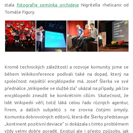
stala
fotografie semínka orchideje
Nigritella rhelicanii od
Tomáše Figury.
Kromě technických záležitostí a rozvoje komunity jsme se
během Wikikonference podívali také na dopad, který na
společnost největší encyklopedie má. Josef Šlerka ve své
přednášce „Wikipedie ve službě zla“ ukázal na případy, jak lze
encyklopedii zneužít ke konkrétním cílům. Skutečnost, že
lidé Wikipedii věří, totiž láká celou řadu různých agentur,
firem, a dalších subjektů s ne zrovna čistými úmysly.
Komunita dobrovolných editorů, která dle Šlerky představuje
„kontinent pozitivní deviace“ si dokázala s tímto problémem
vždy velmi dobře poradit. Existují ale i přesto způsoby, jak