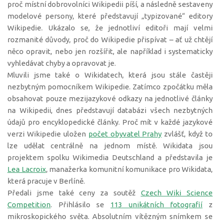
proč místní dobrovolníci Wikipedii píší, a následně sestaveny
modelové persony, které představují „typizované“ editory
Wikipedie. Ukázalo se, že jednotliví editoři mají velmi
rozmanité důvody, proč do Wikipedie přispívat – ať už chtějí
něco opravit, nebo jen rozšířit, ale například i systematicky
vyhledávat chyby a opravovat je.
Mluvili jsme také o Wikidatech, která jsou stále častěji
nezbytným pomocníkem Wikipedie. Zatímco zpočátku měla
obsahovat pouze mezijazykové odkazy na jednotlivé články
na Wikipedii, dnes představují databázi všech nezbytných
údajů pro encyklopedické články. Proč mít v každé jazykové
verzi Wikipedie uložen
počet obyvatel Prahy
zvlášť, když to
lze udělat centrálně na jednom místě. Wikidata jsou
projektem spolku Wikimedia Deutschland a představila je
Lea Lacroix
, manažerka komunitní komunikace pro Wikidata,
která pracuje v Berlíně.
Předali jsme také ceny za soutěž
Czech Wiki Science
Competition
. Přihlásilo se
113 unikátních fotografií
z
mikroskopického světa. Absolutním vítězným snímkem se