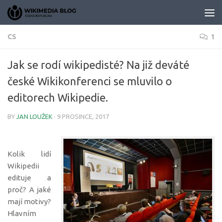
Skip to content
CS
1
Jak se rodí wikipedisté? Na již deváté
české Wikikonferenci se mluvilo o
editorech Wikipedie.
BY
JAN LOUŽEK
·
9 PROSINCE, 2017
Kolik lidí
Wikipedii
edituje a
proč? A jaké
mají motivy?
Hlavním