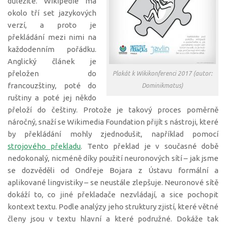
důležité. Wikipedie má
okolo tří set jazykových
verzí, a proto je
překládání mezi nimi na
každodenním pořádku.
Anglický článek je
přeložen do
Plakát k Wikikonferenci 2017 (autor:
francouzštiny, poté do
Dominikmatus)
ruštiny a poté jej někdo
přeloží do češtiny. Protože je takový proces poměrně
náročný, snaží se Wikimedia Foundation přijít s nástroji, které
by překládání mohly zjednodušit, například pomocí
strojového překladu
. Tento překlad je v současné době
nedokonalý, nicméně díky použití neuronových sítí – jak jsme
se dozvěděli od Ondřeje Bojara z Ústavu formální a
aplikované lingvistiky – se neustále zlepšuje. Neuronové sítě
dokáží to, co jiné překladače nezvládají, a sice pochopit
kontext textu. Podle analýzy jeho struktury zjistí, které větné
členy jsou v textu hlavní a které podružné. Dokáže tak