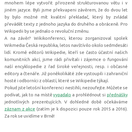
mnohem lépe vytvořit přirozeně strukturovanou větu i v
jiném jazyce. Byli jsme překvapeni závěrem, že do dvou let
by bylo možné mít kvalitní překladač, který by zvládal
převádět texty z jednoho jazyka do druhého a obráceně. Pro
Wikipedii by se jednalo o revoluční změnu.
A na závěr? Wikikonferenci, kterou zorganizoval spolek
Wikmedia Česká republika, letos navštívilo okolo sedmdesáti
lidí. Kromě editorů Wikipedie, kteří se často účastní našich
komunitních akcí, jsme rádi přivítali i zájemce o fungování
naší encyklopedie z řad široké veřejnosti, resp. i občasné
editory a čtenáře. Již poněkolikáté zde vystoupili i zahraniční
hosté i odborníci z oblastí, které se Wikipedie týkají.
Pokud jste letošní konferenci nestihli, nezoufejte. Můžete se
podívat, jak to na místě
vypadalo
a prohlédnout si
přednášky
jednotlivých prezentujících. V dohledné době očekáváme
záznam z akce
(zatím je k dispozici pouze rok 2015 a 2016).
Za rok se uvidíme v Brně!