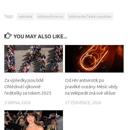
Tags:
wikidata
Wikikonference
Wikimedia Česká republika
YOU MAY ALSO LIKE...
Za výsledky jsou lidé:
Od HIV antivirotik po
Ohlédnutí výkonné
pravěké oceány: Měsíc vědy
ředitelky za rokem 2025
na Wikipedii zná své vítěze
5 SRPNA, 2026
27 ČERVENCE, 2026