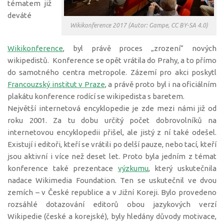
tématem již
deváté
Wikikonference 2017 (Autor: Gampe, CC BY-SA 4.0)
Wikikonference
, byl právě proces „zrození“ nových
wikipedistů. Konference se opět vrátila do Prahy, a to přímo
do samotného centra metropole. Zázemí pro akci poskytl
Francouzský institut v Praze
, a právě proto byl i na oficiálním
plakátu konference rodící se wikipedista s baretem.
Největší internetová encyklopedie je zde mezi námi již od
roku 2001. Za tu dobu určitý počet dobrovolníků na
internetovou encyklopedii přišel, ale jistý z ní také odešel.
Existují i editoři, kteří se vrátili po delší pauze, nebo tací, kteří
jsou aktivní i více než deset let. Proto byla jedním z témat
konference také prezentace
výzkumu
, který uskutečnila
nadace Wikimedia Foundation. Ten se uskutečnil ve dvou
zemích – v České republice a v Jižní Koreji. Bylo provedeno
rozsáhlé dotazování editorů obou jazykových verzí
Wikipedie (české a korejské), byly hledány důvody motivace,