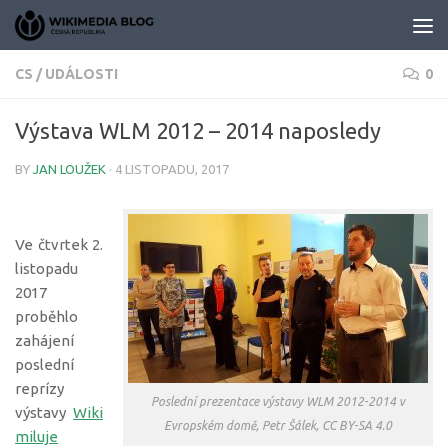
Skip to content
CS
/
UDÁLOSTI
0
Výstava WLM 2012 – 2014 naposledy
BY
JAN LOUŽEK
·
4 LISTOPADU, 2017
Ve čtvrtek 2.
listopadu
2017
proběhlo
zahájení
poslední
reprízy
Poslední prezentace výstavy WLM 2012-2014 v
výstavy
Wiki
Evropském domě, Petr Šálek, CC BY-SA 4.0
miluje