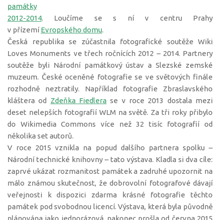
památky
2012-2014
. Loučíme se s ní v centru Prahy
v přízemí
Evropského domu
.
Česká republika se zúčastnila fotografické soutěže Wiki
Loves Monuments ve třech ročnících 2012 – 2014. Partnery
soutěže byli Národní památkový ústav a Slezské zemské
muzeum. České oceněné fotografie se ve světových finále
rozhodně neztratily. Například fotografie Zbraslavského
kláštera od
Zdeňka Fiedlera
se v roce 2013 dostala mezi
deset nelepších fotografií WLM na světě. Za tři roky přibylo
do Wikimedia Commons více než 32 tisíc fotografií od
několika set autorů.
V roce 2015 vznikla na popud dalšího partnera spolku –
Národní technické knihovny – tato výstava. Kladla si dva cíle:
zaprvé ukázat rozmanitost památek a zadruhé upozornit na
málo známou skutečnost, že dobrovolní fotografové dávají
veřejnosti k dispozici zdarma krásné fotografie těchto
památek pod svobodnou licencí. Výstava, která byla původně
plánována jako jednorázová, nakonec prošla od června 2015