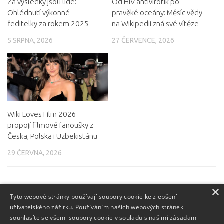
Za výsledky jsou lidé:
Od HIV antivirotik po
Ohlédnutí výkonné
pravěké oceány: Měsíc vědy
ředitelky za rokem 2025
na Wikipedii zná své vítěze
5 SRPNA, 2026
27 ČERVENCE, 2026
Wiki Loves Film 2026
propojí filmové fanoušky z
Česka, Polska i Uzbekistánu
29 ČERVNA, 2026
×
NAPSAT KOMENTÁŘ
Tyto webové stránky používají soubory cookie ke zlepšení
uživatelského zážitku. Používáním našich webových stránek
Pro přidávání komentářů se musíte nejdříve
přihlásit
.
souhlasíte se všemi soubory cookie v souladu s našimi zásadami