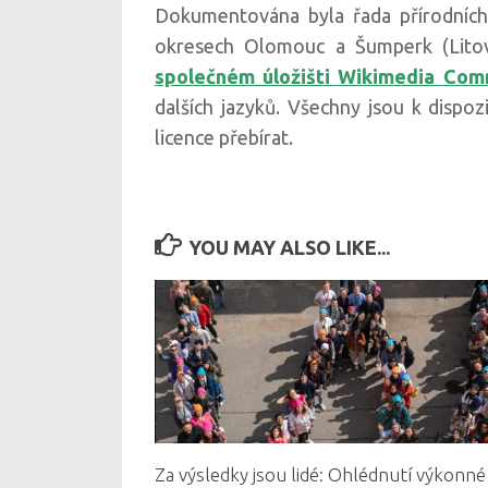
Dokumentována byla řada přírodních
okresech Olomouc a Šumperk (Litov
společném úložišti Wikimedia Com
dalších jazyků. Všechny jsou k disp
licence přebírat.
YOU MAY ALSO LIKE...
Za výsledky jsou lidé: Ohlédnutí výkonné