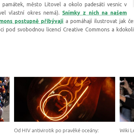
 památek, město Litovel a okolo padesáti vesnic v
el vlastní okres nemá).
Snímky z nich na našem
mons postupně přibývají
a pomáhají ilustrovat jak če
ozici pod svobodnou licencí Creative Commons a kdokol
Od HIV antivirotik po pravěké oceány:
Wiki L