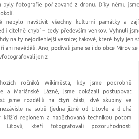
 byly fotografie pořizované z dronu. Díky němu jsme
okolí.
 nebylo navštívit všechny kulturní památky a zajím
ii citelně chybí – tedy především venkov. Vyhnuli jsme
dy na ty nejodlehlejší vesnice; takové, které byly jen 
teří ani nevěděli. Ano, podívali jsme se i do obce Mírov 
yfotografovali jen z
hozích ročníků Wikiměsta, kdy jsme podrobně
če a Mariánské Lázně, jsme dokázali postupovat
t jsme rozdělili na čtyři části; dvě skupiny ve
ezávisle na sobě (jedna jižně od Litovle a druhá
y křížící regionem a napěchovaná technikou potom
 Litovli, kteří fotografovali pozoruhodnosti