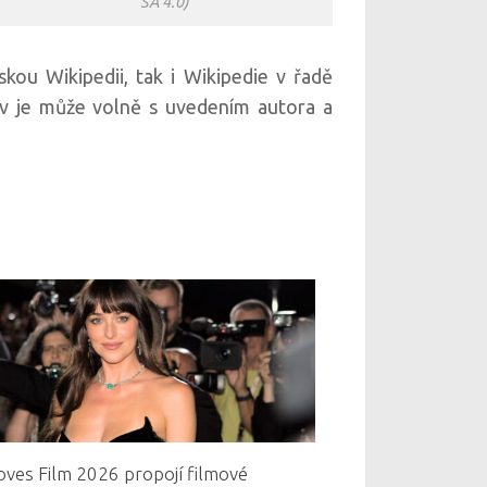
SA 4.0)
skou Wikipedii, tak i Wikipedie v řadě
iv je může volně s uvedením autora a
oves Film 2026 propojí filmové