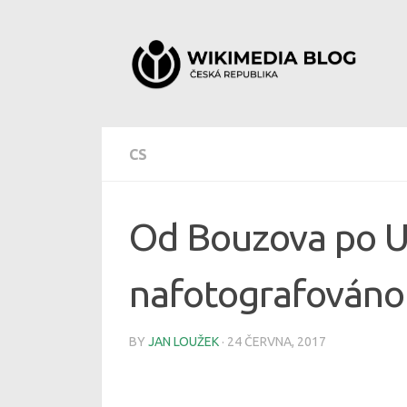
Skip to content
CS
Od Bouzova po U
nafotografováno 
BY
JAN LOUŽEK
·
24 ČERVNA, 2017