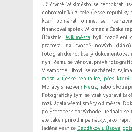
Již čtvrté Wikiměsto se tentokrát usk
dobrovolníků z celé České republiky na
kteří pomáhali online, se intenziv
financoval spolek Wikimedia Česká re
Účastníci
Wikiměsta
byli rozděleni 
pracoval na tvorbě nových článků
fotografického, který dokumentoval m
nyní, čemu se věnoval právě fotografi
V samotné Litovli se nacházelo zajíma
most v České republice, přes který
Moravy s názvem
Nečíz
, nebo okolní 
Fotografický tým se však vypravil také 
rozkládala všemi směry od města. Dok
po Šternberk na východě. Jednalo se 
ale také i přírodní památky, jako např.
laděná vesnice
Bezděkov u Úsova
,
goti