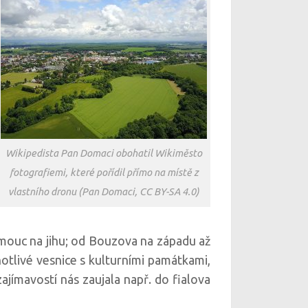
Wikipedista Pan Domaci obohatil Wikiměsto
fotografiemi, které pořídil přímo na místě z
vlastního dronu (Pan Domaci, CC BY-SA 4.0)
mouc na jihu; od Bouzova na západu až
otlivé vesnice s kulturními památkami,
zajímavostí nás zaujala např. do fialova