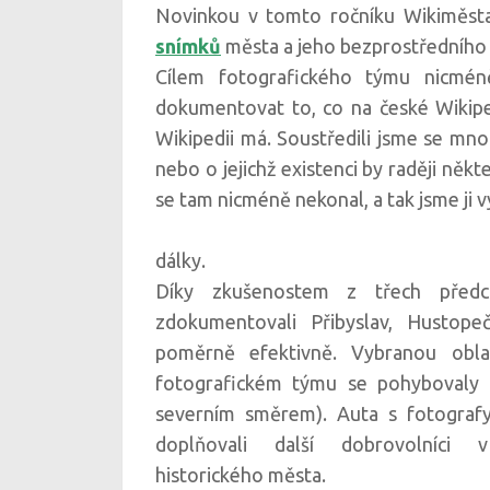
Novinkou v tomto ročníku Wikiměsta
snímků
města a jeho bezprostředního 
Cílem fotografického týmu nicméně
dokumentovat to, co na české Wikiped
Wikipedii má. Soustředili jsme se mnoh
nebo o jejichž existenci by raději něk
se tam nicméně nekonal, a tak jsme ji v
dálky.
Díky zkušenostem z třech předc
zdokumentovali Přibyslav, Hustope
poměrně efektivně. Vybranou oblas
fotografickém týmu se pohybovaly n
severním směrem). Auta s fotograf
doplňovali další dobrovolníci v
historického města.