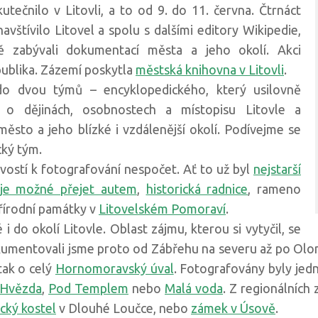
utečnilo v Litovli, a to od 9. do 11. června. Čtrnáct
vštívilo Litovel a spolu s dalšími editory Wikipedie,
ně zabývali dokumentací města a jeho okolí. Akci
publika. Zázemí poskytla
městská knihovna v Litovli
.
do dvou týmů – encyklopedického, který usilovně
 o dějinách, osobnostech a místopisu Litovle a
ěsto a jeho blízké i vzdálenější okolí. Podívejme se
cký tým.
vostí k fotografování nespočet. Ať to už byl
nejstarší
 je možné přejet autem
,
historická radnice
, rameno
přírodní památky v
Litovelském Pomoraví
.
i do okolí Litovle. Oblast zájmu, kterou si vytyčil, se
umentovali jsme proto od Zábřehu na severu až po Olo
tak o celý
Hornomoravský úval
. Fotografovány byly jedn
Hvězda
,
Pod Templem
nebo
Malá voda
. Z regionálních 
cký kostel
v Dlouhé Loučce, nebo
zámek v Úsově
.