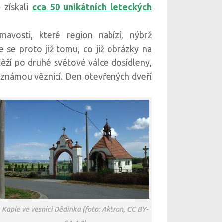
 získali
cca 50 unikátních leteckých
avosti, které region nabízí, nýbrž
 se proto již tomu, co již obrázky na
stěží po druhé světové válce dosídleny,
se známou věznicí. Den otevřených dveří
Kaple ve vesnici Dědinka (foto: Aktron, CC BY-