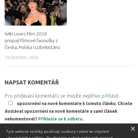
Wiki Loves Film 2026
propojí filmové fanoušky z
Česka, Polska i Uzbekistánu
29 ČERVNA, 2026
NAPSAT KOMENTÁŘ
Pro přidávání komentářů se musíte nejdříve
přihlásit
.
upozornění na nové komentáře k tomuto článku. Chcete
dostávat upozornění na nové komentáře a sami článek
nekomentovat?
Přihlaste se k odběru
.
×
Web používá Akismet ke snížení množství spamu.
Zjistěte,
Tyto webové stránky používají soubory cookie ke zlepšení
jak jsou zpracovávány údaje z komentářů.
uživatelského zážitku. Používáním našich webových stránek