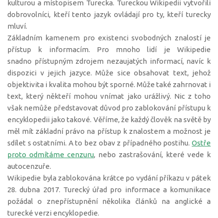
kulturou a místopisem Turecka. Tureckou Wikipedii vytvořili
dobrovolníci, kteří tento jazyk ovládají pro ty, kteří turecky
mluví.
Základním kamenem pro existenci svobodných znalostí je
přístup k informacím. Pro mnoho lidí je Wikipedie
snadno přístupným zdrojem nezaujatých informací, navíc k
dispozici v jejich jazyce. Může sice obsahovat text, jehož
objektivita i kvalita mohou být sporné. Může také zahrnovat i
text, který někteří mohou vnímat jako urážlivý. Nic z toho
však nemůže představovat důvod pro zablokování přístupu k
encyklopedii jako takové. Věříme, že každý člověk na světě by
měl mít základní právo na přístup k znalostem a možnost je
sdílet s ostatními. A to bez obav z případného postihu.
Ostře
proto odmítáme cenzuru
, nebo zastrašování, které vede k
autocenzuře.
Wikipedie byla zablokována krátce po vydání příkazu v pátek
28. dubna 2017. Turecký úřad pro informace a komunikace
požádal o znepřístupnění několika článků na anglické a
turecké verzi encyklopedie.