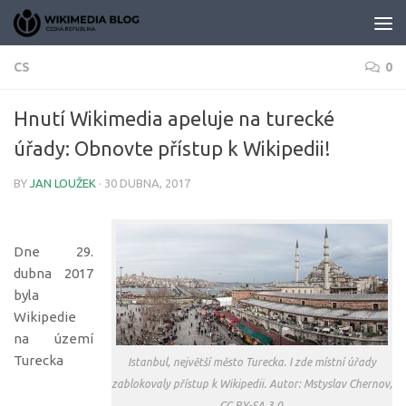
Skip to content
CS
0
Hnutí Wikimedia apeluje na turecké
úřady: Obnovte přístup k Wikipedii!
BY
JAN LOUŽEK
·
30 DUBNA, 2017
Dne 29.
dubna 2017
byla
Wikipedie
na území
Turecka
Istanbul, největší město Turecka. I zde místní úřady
zablokovaly přístup k Wikipedii. Autor: Mstyslav Chernov,
CC BY-SA 3.0.