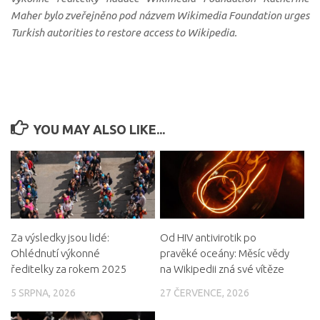
Maher bylo zveřejněno pod názvem Wikimedia Foundation urges
Turkish autorities to restore access to Wikipedia.
YOU MAY ALSO LIKE...
Za výsledky jsou lidé:
Od HIV antivirotik po
Ohlédnutí výkonné
pravěké oceány: Měsíc vědy
ředitelky za rokem 2025
na Wikipedii zná své vítěze
5 SRPNA, 2026
27 ČERVENCE, 2026