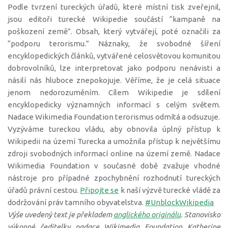
Podle tvrzení tureckých úřadů, které místní tisk zveřejnil,
jsou editoři turecké Wikipedie součástí “kampaně na
poškození země”. Obsah, který vytvářejí, poté označili za
“podporu terorismu.” Náznaky, že svobodné šíření
encyklopedických článků, vytvářené celosvětovou komunitou
dobrovolníků, lze interpretovat jako podporu nenávisti a
násilí nás hluboce znepokojuje. Věříme, že je celá situace
jenom nedorozuměním. Cílem Wikipedie je sdílení
encyklopedicky významných informací s celým světem.
Nadace Wikimedia Foundation terorismus odmítá a odsuzuje.
Vyzýváme tureckou vládu, aby obnovila úplný přístup k
Wikipedii na území Turecka a umožnila přístup k největšímu
zdroji svobodných informací online na území země. Nadace
Wikimedia Foundation v současné době zvažuje vhodné
nástroje pro případné zpochybnění rozhodnutí tureckých
úřadů právní cestou.
Připojte se
k naší výzvě turecké vládě za
dodržování práv tamního obyvatelstva.
#UnblockWikipedia
Výše uvedený text je překladem
anglického originálu
. Stanovisko
výkonné ředitelky nadace Wikimedia Foundation Katherine