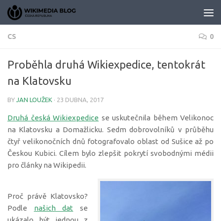
Skip to content
CS
0
Proběhla druhá Wikiexpedice, tentokrát
na Klatovsku
BY
JAN LOUŽEK
·
23 DUBNA, 2017
Druhá česká Wikiexpedice
se uskutečnila během Velikonoc
na Klatovsku a Domažlicku. Sedm dobrovolníků v průběhu
čtyř velikonočních dnů fotografovalo oblast od Sušice až po
Českou Kubici. Cílem bylo zlepšit pokrytí svobodnými médii
pro články na Wikipedii.
Proč právě Klatovsko?
Podle
našich dat
se
ukázalo být jednou z