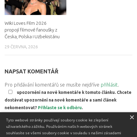
Wiki Loves Film 2026
propojí filmové fanoušky z
Česka, Polska i Uzbekistánu
29 ČERVNA, 2026
NAPSAT KOMENTÁŘ
Pro přidávání komentářů se musíte nejdříve
přihlásit
.
upozornění na nové komentáře k tomuto článku. Chcete
dostávat upozornění na nové komentáře a sami článek
nekomentovat?
Přihlaste se k odběru
.
×
Web používá Akismet ke snížení množství spamu.
Zjistěte,
Tyto webové stránky používají soubory cookie ke zlepšení
jak jsou zpracovávány údaje z komentářů.
uživatelského zážitku. Používáním našich webových stránek
souhlasíte se všemi soubory cookie v souladu s našimi zásadami