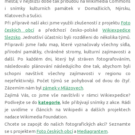
města; v nejbližší době tak přibudou na Wikimedia Commons
i snímky kulturních památek v Domažlicích, Nýrsku,
Klatovech a Sušici.
Při přípravě naší akci jsme využili zkušeností z projektu
Foto
českých obcí
a předchozí česko-polské
Wikiexpedice
Slezsko
. Jednotliví účastníci byli rozděleni do několika týmů.
Připravili jsme řadu map, které vyznačovaly všechny sídla,
přírodní památky, chráněné stromy, kulturní zajímavosti a
další. Po každém dni, který byl stráven fotografováním,
následovalo plánování následujícího dne tak, abychom byli
schopni navštívit všechny zajímavosti v regionu co
nejefektivněji. Počet týmů se pohyboval od dvou do čtyř.
Zázemím nám byl
zámek v Mlázovech
.
Zajímá Vás, co jsme vše navštívili v rámci Wikiexpedice?
Podívejte se do
kategorie
, kde přibývají snímky z akce. Rádi
je uvidíme v článcích na Wikipedii a dalších projektech
nadace Wikimedia Foundation.
Chcete se zapojit do našich fotografických akcí? Seznamte
se s projektem
Foto českých obcí
a
Mediagrantem
.