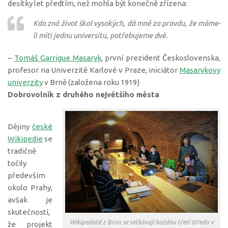
desítky let předtím, než mohla být konečně zřízena:
Kdo zná život škol vysokých, dá mně za pravdu, že máme-
li míti jednu universitu, potřebujeme dvě.
–
Tomáš Garrigue Masaryk
, první prezident Československa,
profesor na Univerzitě Karlově v Praze, iniciátor
Masarykovy
univerzity
v Brně (založena roku 1919)
Dobrovolník z druhého největšího města
Dějiny
české
Wikipedie
se
tradičně
točily
především
okolo Prahy,
avšak je
skutečností,
Wikipedisté z Brna se setkávají každou třetí středu v
že projekt