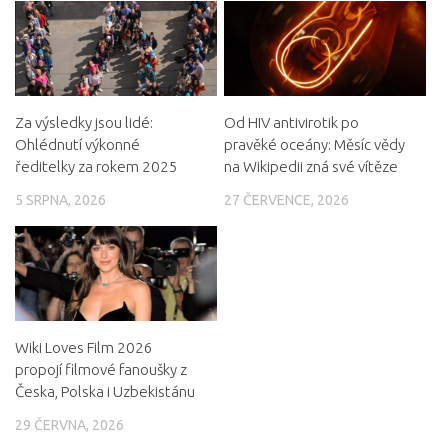
Za výsledky jsou lidé:
Od HIV antivirotik po
Ohlédnutí výkonné
pravěké oceány: Měsíc vědy
ředitelky za rokem 2025
na Wikipedii zná své vítěze
5 SRPNA, 2026
27 ČERVENCE, 2026
Wiki Loves Film 2026
propojí filmové fanoušky z
Česka, Polska i Uzbekistánu
29 ČERVNA, 2026