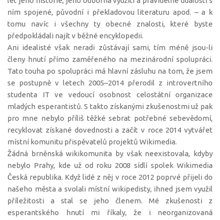
let jeho historie, jeho odborná využití a pravidelné události s
ním spojené, původní i překladovou literaturu apod. – a k
tomu navíc i všechny ty obecné znalosti, které byste
předpokládali najít v běžné encyklopedii.
Ani idealisté však neradi zůstávají sami, tím méně jsou-li
členy hnutí přímo zaměřeného na mezinárodní spolupráci.
Tato touha po spolupráci má hlavní zásluhu na tom, že jsem
se postupně v letech 2005–2014 přerodil z introvertního
studenta IT ve vedoucí osobnost celostátní organizace
mladých esperantistů. S takto získanými zkušenostmi už pak
pro mne nebylo příliš těžké sebrat potřebné sebevědomí,
recyklovat získané dovednosti a začít v roce 2014 vytvářet
místní komunitu přispěvatelů projektů Wikimedia.
Žádná brněnská wikikomunita by však neexistovala, kdyby
nebylo Prahy, kde už od roku 2008 sídlí spolek Wikimedia
Česká republika. Když lidé z něj v roce 2012 poprvé přijeli do
našeho města a svolali místní wikipedisty, ihned jsem využil
příležitosti a stal se jeho členem. Mé zkušenosti z
esperantského hnutí mi říkaly, že i neorganizovaná