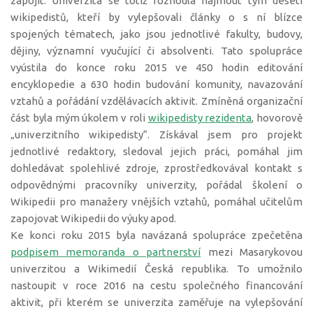
zapojit: Univerzita se totiž rozhodla najmout tým deseti
wikipedistů, kteří by vylepšovali články o s ní blízce
spojených tématech, jako jsou jednotlivé fakulty, budovy,
dějiny, významní vyučující či absolventi. Tato spolupráce
vyústila do konce roku 2015 ve 450 hodin editování
encyklopedie a 630 hodin budování komunity, navazování
vztahů a pořádání vzdělávacích aktivit. Zmíněná organizační
část byla mým úkolem v roli
wikipedisty rezidenta
, hovorově
„univerzitního wikipedisty“. Získával jsem pro projekt
jednotlivé redaktory, sledoval jejich práci, pomáhal jim
dohledávat spolehlivé zdroje, zprostředkovával kontakt s
odpovědnými pracovníky univerzity, pořádal školení o
Wikipedii pro manažery vnějších vztahů, pomáhal učitelům
zapojovat Wikipedii do výuky apod.
Ke konci roku 2015 byla navázaná spolupráce zpečetěna
podpisem memoranda o partnerství
mezi Masarykovou
univerzitou a Wikimedií Česká republika. To umožnilo
nastoupit v roce 2016 na cestu společného financování
aktivit, při kterém se univerzita zaměřuje na vylepšování