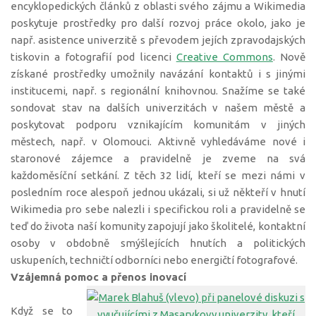
encyklopedických článků z oblasti svého zájmu a Wikimedia
poskytuje prostředky pro další rozvoj práce okolo, jako je
např. asistence univerzitě s převodem jejích zpravodajských
tiskovin a fotografií pod licenci
Creative Commons
. Nově
získané prostředky umožnily navázání kontaktů i s jinými
institucemi, např. s regionální knihovnou. Snažíme se také
sondovat stav na dalších univerzitách v našem městě a
poskytovat podporu vznikajícím komunitám v jiných
městech, např. v Olomouci. Aktivně vyhledáváme nové i
staronové zájemce a pravidelně je zveme na svá
každoměsíční setkání. Z těch 32 lidí, kteří se mezi námi v
posledním roce alespoň jednou ukázali, si už někteří v hnutí
Wikimedia pro sebe nalezli i specifickou roli a pravidelně se
teď do života naší komunity zapojují jako školitelé, kontaktní
osoby v obdobně smýšlejících hnutích a politických
uskupeních, techničtí odborníci nebo energičtí fotografové.
Vzájemná pomoc a přenos inovací
Když se to