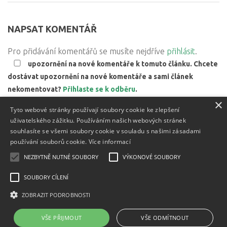
NAPSAT KOMENTÁŘ
Pro přidávání komentářů se musíte nejdříve
přihlásit
.
upozornění na nové komentáře k tomuto článku. Chcete
dostávat upozornění na nové komentáře a sami článek
nekomentovat?
Přihlaste se k odběru
.
×
Web používá Akismet ke snížení množství spamu.
Zjistěte,
Tyto webové stránky používají soubory cookie ke zlepšení
jak jsou zpracovávány údaje z komentářů.
uživatelského zážitku. Používáním našich webových stránek
souhlasíte se všemi soubory cookie v souladu s našimi zásadami
používání souborů cookie.
Více informací
NEZBYTNĚ NUTNÉ SOUBORY
VÝKONOVÉ SOUBORY
Textový obsah je zveřejněn pod licencí
Creative Commons BY
3.0 CZ
, licence vložených materiálů mohou být jiné a jsou
SOUBORY CÍLENÍ
uvedeny u těchto materiálů.
ZOBRAZIT PODROBNOSTI
Powered by
- Designed with
Hueman Pro
VŠE PŘIJMOUT
VŠE ODMÍTNOUT