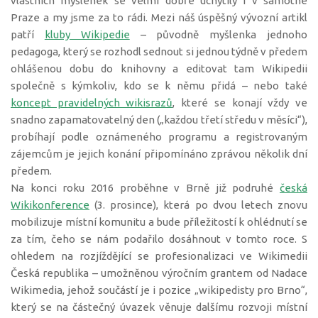
vlastních myšlenek se velmi dobře uchytily i v samotné
Praze a my jsme za to rádi. Mezi náš úspěšný vývozní artikl
patří
kluby Wikipedie
– původně myšlenka jednoho
pedagoga, který se rozhodl sednout si jednou týdně v předem
ohlášenou dobu do knihovny a editovat tam Wikipedii
společně s kýmkoliv, kdo se k němu přidá – nebo také
koncept pravidelných wikisrazů
, které se konají vždy ve
snadno zapamatovatelný den („každou třetí středu v měsíci“),
probíhají podle oznámeného programu a registrovaným
zájemcům je jejich konání připomínáno zprávou několik dní
předem.
Na konci roku 2016 proběhne v Brně již podruhé
česká
Wikikonference
(3. prosince), která po dvou letech znovu
mobilizuje místní komunitu a bude příležitostí k ohlédnutí se
za tím, čeho se nám podařilo dosáhnout v tomto roce. S
ohledem na rozjíždějící se profesionalizaci ve Wikimedii
Česká republika – umožněnou výročním grantem od Nadace
Wikimedia, jehož součástí je i pozice „wikipedisty pro Brno“,
který se na částečný úvazek věnuje dalšímu rozvoji místní