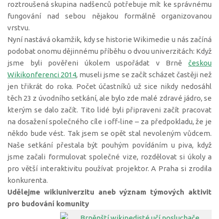
roztroušená skupina nadšenců potřebuje mít ke správnému
fungování nad sebou nějakou formálně organizovanou
vrstvu.
Nyní nastává okamžik, kdy se historie Wikimedie u nás začíná
podobat onomu dějinnému příběhu o dvou univerzitách: Když
jsme byli pověřeni úkolem uspořádat v Brně
českou
Wikikonferenci 2014
, museli jsme se začít scházet častěji než
jen třikrát do roka. Počet účastníků už sice nikdy nedosáhl
těch 23 z úvodního setkání, ale bylo zde malé zdravé jádro, se
kterým se dalo začít. Tito lidé byli připraveni začít pracovat
na dosažení společného cíle i off-line – za předpokladu, že je
někdo bude vést. Tak jsem se opět stal nevoleným vůdcem.
Naše setkání přestala být pouhým povídáním u piva, když
jsme začali formulovat společné vize, rozdělovat si úkoly a
pro větší interaktivitu používat projektor. A Praha si zrodila
konkurenta.
Udělejme wikiuniverzitu aneb význam týmových aktivit
pro budování komunity