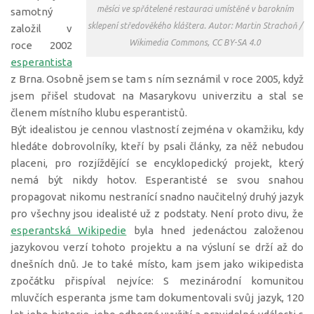
měsíci ve spřátelené restauraci umístěné v barokním
samotný
sklepení středověkého kláštera. Autor: Martin Strachoň /
založil v
Wikimedia Commons, CC BY-SA 4.0
roce 2002
esperantista
z Brna. Osobně jsem se tam s ním seznámil v roce 2005, když
jsem přišel studovat na Masarykovu univerzitu a stal se
členem místního klubu esperantistů.
Být idealistou je cennou vlastností zejména v okamžiku, kdy
hledáte dobrovolníky, kteří by psali články, za něž nebudou
placeni, pro rozjíždějící se encyklopedický projekt, který
nemá být nikdy hotov. Esperantisté se svou snahou
propagovat nikomu nestranící snadno naučitelný druhý jazyk
pro všechny jsou idealisté už z podstaty. Není proto divu, že
esperantská Wikipedie
byla hned jedenáctou založenou
jazykovou verzí tohoto projektu a na výsluní se drží až do
dnešních dnů. Je to také místo, kam jsem jako wikipedista
zpočátku přispíval nejvíce: S mezinárodní komunitou
mluvčích esperanta jsme tam dokumentovali svůj jazyk, 120