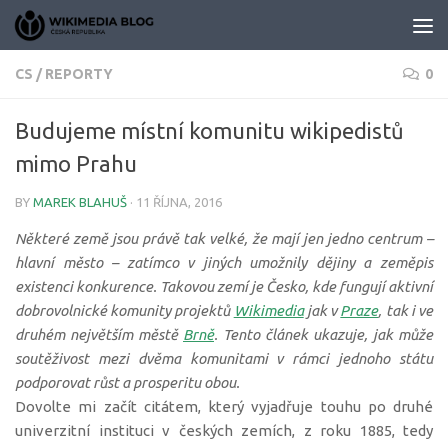
Skip to content
CS
/
REPORTY
0
Budujeme místní komunitu wikipedistů
mimo Prahu
BY
MAREK BLAHUŠ
·
11 ŘÍJNA, 2016
Některé země jsou právě tak velké, že mají jen jedno centrum –
hlavní město – zatímco v jiných umožnily dějiny a zeměpis
existenci konkurence. Takovou zemí je Česko, kde fungují aktivní
dobrovolnické komunity projektů
Wikimedia
jak v
Praze
, tak i ve
druhém největším městě
Brně
. Tento článek ukazuje, jak může
soutěživost mezi dvěma komunitami v rámci jednoho státu
podporovat růst a prosperitu obou.
Dovolte mi začít citátem, který vyjadřuje touhu po druhé
univerzitní instituci v českých zemích, z roku 1885, tedy