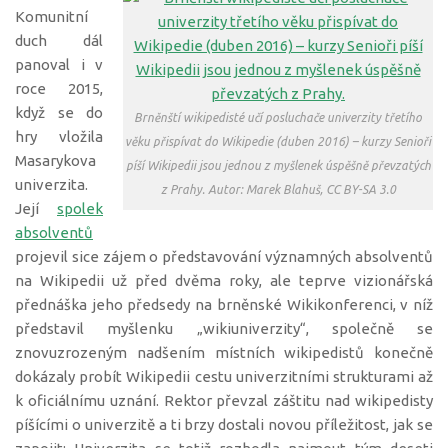
Komunitní
duch dál
panoval i v
roce 2015,
když se do
Brněnští wikipedisté učí posluchače univerzity třetího
hry vložila
věku přispívat do Wikipedie (duben 2016) – kurzy Senioři
Masarykova
píší Wikipedii jsou jednou z myšlenek úspěšně převzatých
univerzita.
z Prahy. Autor: Marek Blahuš, CC BY-SA 3.0
Její
spolek
absolventů
projevil sice zájem o představování významných absolventů
na Wikipedii už před dvěma roky, ale teprve vizionářská
přednáška jeho předsedy na brněnské Wikikonferenci, v níž
představil myšlenku „wikiuniverzity“, společně se
znovuzrozeným nadšením místních wikipedistů konečně
dokázaly probít Wikipedii cestu univerzitními strukturami až
k oficiálnímu uznání. Rektor převzal záštitu nad wikipedisty
píšícími o univerzitě a ti brzy dostali novou příležitost, jak se