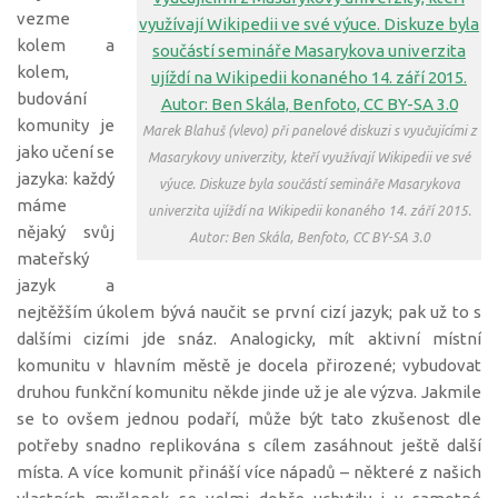
vezme
kolem a
kolem,
budování
komunity je
Marek Blahuš (vlevo) při panelové diskuzi s vyučujícími z
jako učení se
Masarykovy univerzity, kteří využívají Wikipedii ve své
jazyka: každý
výuce. Diskuze byla součástí semináře Masarykova
máme
univerzita ujíždí na Wikipedii konaného 14. září 2015.
nějaký svůj
Autor: Ben Skála, Benfoto, CC BY-SA 3.0
mateřský
jazyk a
nejtěžším úkolem bývá naučit se první cizí jazyk; pak už to s
dalšími cizími jde snáz. Analogicky, mít aktivní místní
komunitu v hlavním městě je docela přirozené; vybudovat
druhou funkční komunitu někde jinde už je ale výzva. Jakmile
se to ovšem jednou podaří, může být tato zkušenost dle
potřeby snadno replikována s cílem zasáhnout ještě další
místa. A více komunit přináší více nápadů – některé z našich