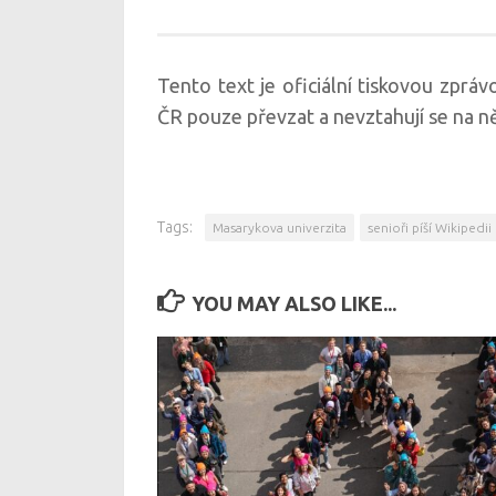
Tento text je oficiální tiskovou zpr
ČR pouze převzat a nevztahují se na n
Tags:
Masarykova univerzita
senioři píší Wikipedii
YOU MAY ALSO LIKE...