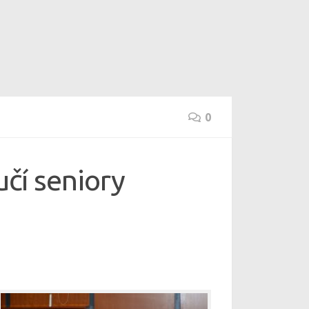
0
učí seniory