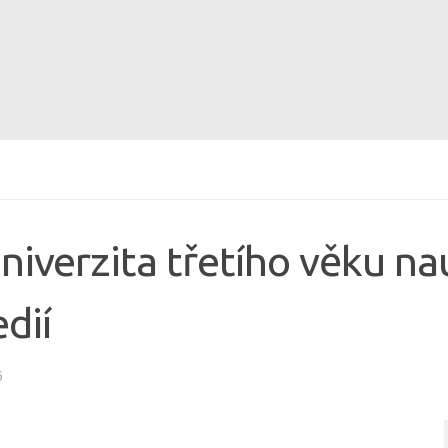
niverzita třetího věku na
dií
6