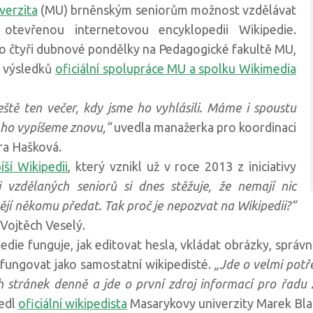
verzita
(MU) brněnským seniorům možnost vzdělávat
otevřenou internetovou encyklopedii Wikipedie.
 čtyři dubnové pondělky na Pedagogické fakultě MU,
z výsledků
oficiální spolupráce MU a spolku Wikimedia
eště ten večer, kdy jsme ho vyhlásili. Máme i spoustu
 ho vypíšeme znovu,“
uvedla manažerka pro koordinaci
a Hašková.
íší Wikipedii
, který vznikl už v roce 2013 z iniciativy
 vzdělaných seniorů si dnes stěžuje, že nemají nic
tějí někomu předat. Tak proč je nepozvat na Wikipedii?“
 Vojtěch Veselý.
ipedie funguje, jak editovat hesla, vkládat obrázky, správ
 fungovat jako samostatní wikipedisté.
„Jde o velmi potř
h stránek denně a jde o první zdroj informací pro řadu 
edl
oficiální wikipedista
Masarykovy univerzity Marek Bla