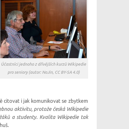
Účastníci jednoho z dřívějších kurzů Wikipedie
pro seniory (autor: NoJin, CC BY-SA 4.0)
ně citovat i jak komunikovat se zbytkem
ebnou aktivitu, protože česká Wikipedie
žáků a studenty. Kvalita Wikipedie tak
huš.