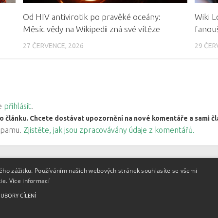
Od HIV antivirotik po pravěké oceány:
Wiki L
Měsíc vědy na Wikipedii zná své vítěze
fanouš
27 ČERVENCE, 2026
29 ČER
ve
přihlásit
.
o článku. Chcete dostávat upozornění na nové komentáře a sami 
 spamu.
Zjistěte, jak jsou zpracovávány údaje z komentářů.
kého zážitku. Používáním našich webových stránek souhlasíte se všemi
kie.
Více informací
e Commons BY 3.0 CZ
, licence
UBORY CÍLENÍ
deny u těchto materiálů.