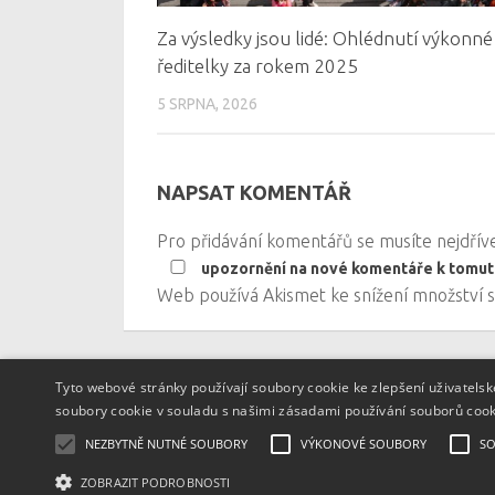
Za výsledky jsou lidé: Ohlédnutí výkonné
ředitelky za rokem 2025
5 SRPNA, 2026
NAPSAT KOMENTÁŘ
Pro přidávání komentářů se musíte nejdří
upozornění na nové komentáře k tomut
Web používá Akismet ke snížení množství
Tyto webové stránky používají soubory cookie ke zlepšení uživatels
soubory cookie v souladu s našimi zásadami používání souborů coo
Textový obsah je zveřejněn pod licencí
Creativ
NEZBYTNĚ NUTNÉ SOUBORY
VÝKONOVÉ SOUBORY
SO
vložených materiálů mohou být jiné a jsou uve
ZOBRAZIT PODROBNOSTI