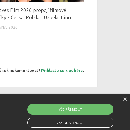
oves Film 2026 propojí filmové
ky z Česka, Polska i Uzbekistánu
VNA, 2026
článek nekomentovat?
Přihlaste se k odběru
.
×
VŠE PŘIJMOUT
VŠE ODMÍTNOUT