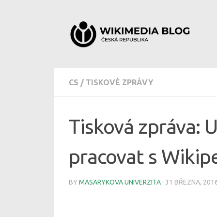
Skip to content
CS
/
TISKOVÉ ZPRÁVY
Tisková zpráva: U
pracovat s Wikipe
BY
MASARYKOVA UNIVERZITA
·
31 BŘEZNA, 201