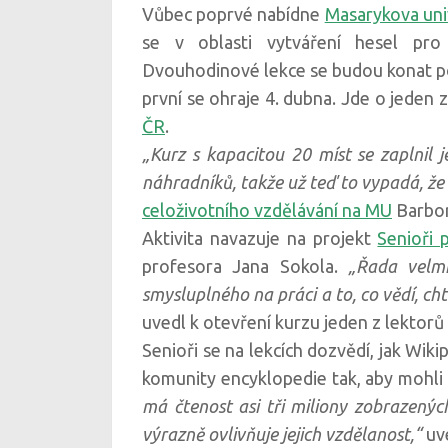
Vůbec poprvé nabídne
Masarykova uni
se v oblasti vytváření hesel pro 
Dvouhodinové lekce se budou konat po
první se ohraje 4. dubna. Jde o jeden 
ČR
.
„Kurz s kapacitou 20 míst se zaplnil j
náhradníků, takže už teď to vypadá, že
celoživotního vzdělávání na MU
Barbor
Aktivita navazuje na projekt
Senioři p
profesora Jana Sokola.
„Řada velmi
smysluplného na práci a to, co vědí, ch
uvedl k otevření kurzu jeden z lektorů
Senioři se na lekcích dozvědí, jak Wik
komunity encyklopedie tak, aby mohli
má čtenost asi tři miliony zobrazenýc
výrazně ovlivňuje jejich vzdělanost,“
uv