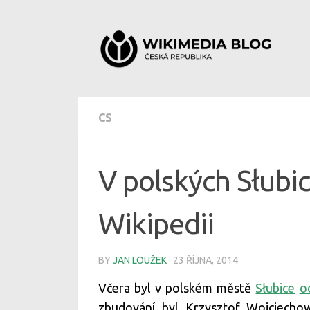
Skip to content
CS
V polských Słubi
Wikipedii
BY
JAN LOUŽEK
·
23 ŘÍJNA, 2014
Včera byl v polském městě
Słubice
o
zbudování byl Krzysztof Wojciechow