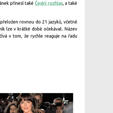
ánek přinesl také
Český rozhlas
, a také
í přeložen rovnou do 21 jazyků, včetně
nik lze v krátké době očekávat. Název
čívá v tom, že rychle reaguje na řadu