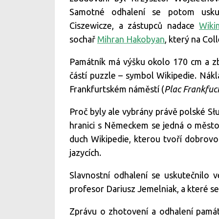
Samotné odhalení se potom uskut
Ciszewicze, a zástupců nadace
Wiki
sochař
Mihran Hakobyan
, který na Co
Památník má výšku okolo 170 cm a zb
částí puzzle – symbol Wikipedie. Nákl
Frankfurtském náměstí (
Plac Frankfuc
Proč byly ale vybrány právě polské Słu
hranici s Německem se jedná o město 
duch Wikipedie, kterou tvoří dobrovo
jazycích.
Slavnostní odhalení se uskutečnilo 
profesor Dariusz Jemelniak, a které se 
Zprávu o zhotovení a odhalení památn