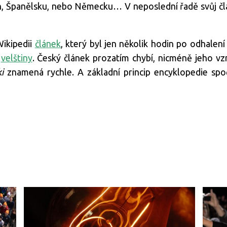
ch, Španělsku, nebo Německu… V neposlední řadě svůj čl
ikipedii
článek
, který byl jen několik hodin po odhalen
o
velštiny
. Český článek prozatím chybí, nicméně jeho vz
i
znamená rychle. A základní princip encyklopedie spo