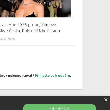
oves Film 2026 propojí filmové
ky z Česka, Polska i Uzbekistánu
VNA, 2026
článek nekomentovat?
Přihlaste se k odběru
.
×
VŠE PŘIJMOUT