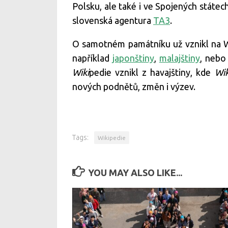
Polsku, ale také i ve Spojených státe
slovenská agentura
TA3
.
O samotném památníku už vznikl na W
například
japonštiny
,
malajštiny
, neb
Wiki
pedie vznikl z havajštiny, kde
Wik
nových podnětů, změn i výzev.
Tags:
Wikipedie
YOU MAY ALSO LIKE...