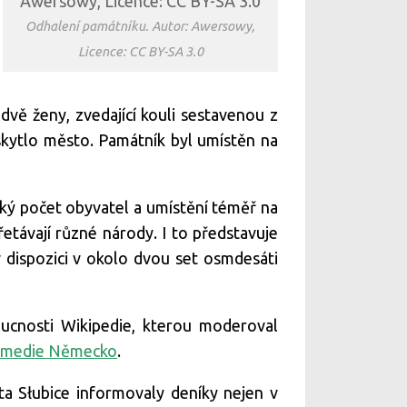
Odhalení památníku. Autor: Awersowy,
Licence: CC BY-SA 3.0
ě ženy, zvedající kouli sestavenou z
oskytlo město. Památník byl umístěn na
ízký počet obyvatel a umístění téměř na
távají různé národy. I to představuje
 dispozici v okolo dvou set osmdesáti
oucnosti Wikipedie, kterou moderoval
imedie Německo
.
ta Słubice informovaly deníky nejen v