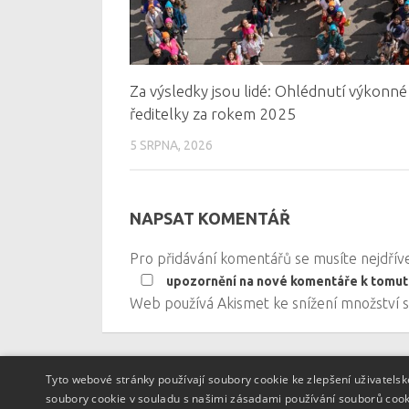
Za výsledky jsou lidé: Ohlédnutí výkonné
ředitelky za rokem 2025
5 SRPNA, 2026
NAPSAT KOMENTÁŘ
Pro přidávání komentářů se musíte nejdří
upozornění na nové komentáře k tomut
Web používá Akismet ke snížení množství
Tyto webové stránky používají soubory cookie ke zlepšení uživatels
soubory cookie v souladu s našimi zásadami používání souborů coo