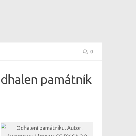
0
 odhalen památník