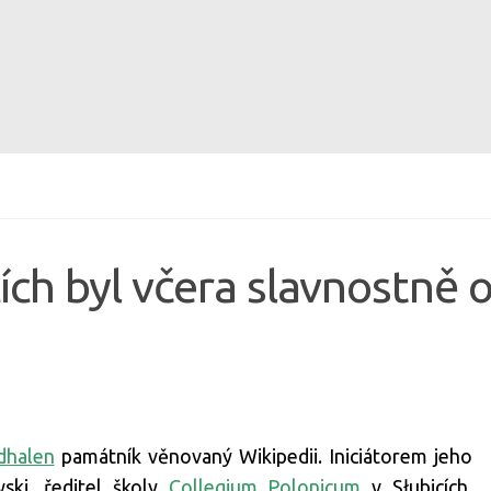
cích byl včera slavnostně
dhalen
památník věnovaný Wikipedii. Iniciátorem jeho
ski, ředitel školy
Collegium Polonicum
v Słubicích.