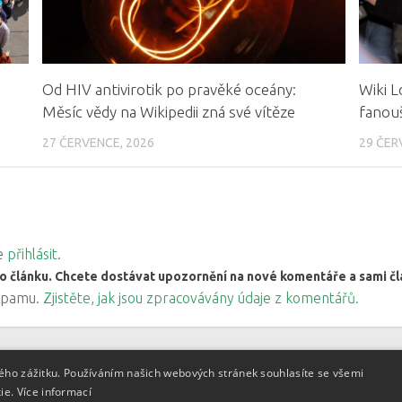
Od HIV antivirotik po pravěké oceány:
Wiki L
Měsíc vědy na Wikipedii zná své vítěze
fanouš
27 ČERVENCE, 2026
29 ČER
ve
přihlásit
.
o článku. Chcete dostávat upozornění na nové komentáře a sami 
 spamu.
Zjistěte, jak jsou zpracovávány údaje z komentářů.
kého zážitku. Používáním našich webových stránek souhlasíte se všemi
kie.
Více informací