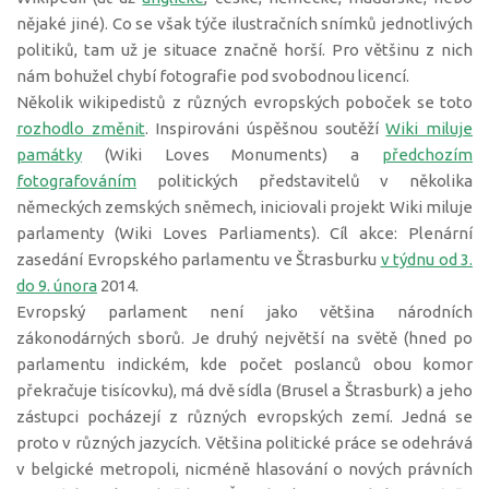
nějaké jiné). Co se však týče ilustračních snímků jednotlivých
politiků, tam už je situace značně horší. Pro většinu z nich
nám bohužel chybí fotografie pod svobodnou licencí.
Několik wikipedistů z různých evropských poboček se toto
rozhodlo změnit
. Inspirováni úspěšnou soutěží
Wiki miluje
památky
(Wiki Loves Monuments) a
předchozím
fotografováním
politických představitelů v několika
německých zemských sněmech, iniciovali projekt Wiki miluje
parlamenty (Wiki Loves Parliaments). Cíl akce: Plenární
zasedání Evropského parlamentu ve Štrasburku
v týdnu od 3.
do 9. února
2014.
Evropský parlament není jako většina národních
zákonodárných sborů. Je druhý největší na světě (hned po
parlamentu indickém, kde počet poslanců obou komor
překračuje tisícovku), má dvě sídla (Brusel a Štrasburk) a jeho
zástupci pocházejí z různých evropských zemí. Jedná se
proto v různých jazycích. Většina politické práce se odehrává
v belgické metropoli, nicméně hlasování o nových právních