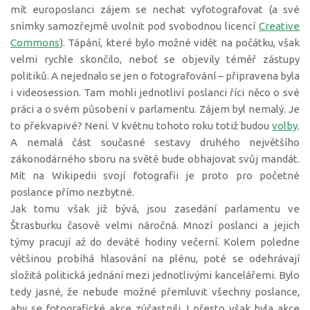
mít europoslanci zájem se nechat vyfotografovat (a své
snímky samozřejmě uvolnit pod svobodnou licencí
Creative
Commons
). Tápání, které bylo možné vidět na počátku, však
velmi rychle skončilo, neboť se objevily téměř zástupy
politiků. A nejednalo se jen o fotografování – připravena byla
i videosession. Tam mohli jednotliví poslanci říci něco o své
práci a o svém působení v parlamentu. Zájem byl nemalý. Je
to překvapivé? Není. V květnu tohoto roku totiž budou
volby
.
A nemalá část současné sestavy druhého největšího
zákonodárného sboru na světě bude obhajovat svůj mandát.
Mít na Wikipedii svojí fotografii je proto pro početné
poslance přímo nezbytné.
Jak tomu však již bývá, jsou zasedání parlamentu ve
Štrasburku časově velmi náročná. Mnozí poslanci a jejich
týmy pracují až do deváté hodiny večerní. Kolem poledne
většinou probíhá hlasování na plénu, poté se odehrávají
složitá politická jednání mezi jednotlivými kancelářemi. Bylo
tedy jasné, že nebude možné přemluvit všechny poslance,
aby se fotografické akce zúčastnili. I přesto však byla akce