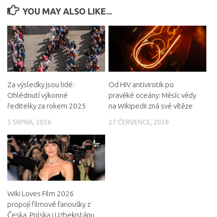
YOU MAY ALSO LIKE...
Za výsledky jsou lidé:
Od HIV antivirotik po
Ohlédnutí výkonné
pravěké oceány: Měsíc vědy
ředitelky za rokem 2025
na Wikipedii zná své vítěze
5 SRPNA, 2026
27 ČERVENCE, 2026
Wiki Loves Film 2026
propojí filmové fanoušky z
Česka, Polska i Uzbekistánu