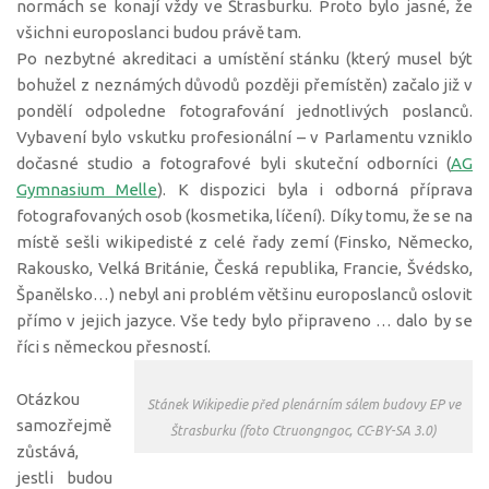
normách se konají vždy ve Štrasburku. Proto bylo jasné, že
všichni europoslanci budou právě tam.
Po nezbytné akreditaci a umístění stánku (který musel být
bohužel z neznámých důvodů později přemístěn) začalo již v
pondělí odpoledne fotografování jednotlivých poslanců.
Vybavení bylo vskutku profesionální – v Parlamentu vzniklo
dočasné studio a fotografové byli skuteční odborníci (
AG
Gymnasium Melle
). K dispozici byla i odborná příprava
fotografovaných osob (kosmetika, líčení). Díky tomu, že se na
místě sešli wikipedisté z celé řady zemí (Finsko, Německo,
Rakousko, Velká Británie, Česká republika, Francie, Švédsko,
Španělsko…) nebyl ani problém většinu europoslanců oslovit
přímo v jejich jazyce. Vše tedy bylo připraveno … dalo by se
říci s německou přesností.
Otázkou
Stánek Wikipedie před plenárním sálem budovy EP ve
samozřejmě
Štrasburku (foto Ctruongngoc, CC-BY-SA 3.0)
zůstává,
jestli budou