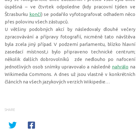
úspěšná – ve čtvrtek odpoledne (kdy pracovní týden ve
Štrasburku
končí
) se podařilo vyfotografovat odhadem něco
přes polovinu všech zástupců.
U většiny podobných akcí by následovaly dlouhé večery
zpracovávání a přípravy fotografií, nicméně tato návštěva
byla zcela jiný případ. V podzemí parlamentu, blízko hlavní
zasedací místnost,i bylo připraveno technické centrum;
několik dalších dobrovolníků zde nedlouho po nafocení
jednotlivých osob snímky upravovalo a následně
nahrálo
na
Wikimedia Commons. A dnes už jsou vlastně v konkrétních
článcích na všech jazykových verzích Wikipedie…
SHARE