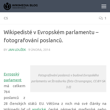
Skip to content
CS
1
Wikipedisté v Evropském parlamentu –
fotografování poslanců.
BY
JAN LOUŽEK
·
9 ÚNORA, 2014
Evropský
Fotografování poslanců v budově Evropského
parlament
parlamentu ve Štrasburku (foto Ctruongngoc, CC-BY-SA
má celkem
3.0)
764
poslanců z
28 členských států EU. Většina z nich má své články na
Wikipedii (ať už
anglické
, české, německé, maďarské, nebo