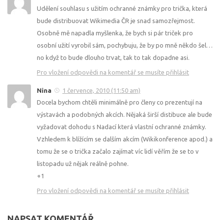
Udělení souhlasu s užitím ochranné známky pro trička, která
bude distribuovat Wikimedia ČR je snad samozřejmost.
Osobně mě napadla myšlenka, že bych si pár triček pro
osobní užití vyrobil sám, pochybuju, že by po mně někdo šel…
no když to bude dlouho trvat, tak to tak dopadne asi.
Pro vložení odpovědi na komentář se musíte přihlásit
Nina
1 července, 2010 (11:50 am)
Docela bychom chtěli minimálně pro členy co prezentují na
výstavách a podobných akcích. Nějaká širší distibuce ale bude
vyžadovat dohodu s Nadací která vlastní ochranné známky.
Vzhledem k blížícím se dalším akcím (Wikikonference apod.) a
tomu že se o trička začalo zajímat víc lidí věřím že se to v
listopadu už nějak reálně pohne.
+1
Pro vložení odpovědi na komentář se musíte přihlásit
NAPSAT KOMENTÁŘ