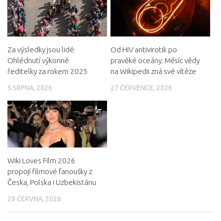
Za výsledky jsou lidé:
Od HIV antivirotik po
Ohlédnutí výkonné
pravěké oceány: Měsíc vědy
ředitelky za rokem 2025
na Wikipedii zná své vítěze
5 SRPNA, 2026
27 ČERVENCE, 2026
Wiki Loves Film 2026
propojí filmové fanoušky z
Česka, Polska i Uzbekistánu
29 ČERVNA, 2026