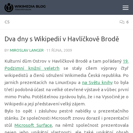
Skip to content
CS
6
Dva dny s Wikipedií v Havlíčkově Brodě
BY
MIROSLAV LANGER
·
11 ŘÍJNA, 2009
Kulturní dům Ostrov v Havlíčkově Brodě a tam pořádaný
19.
Podzimní knižní veletrh
se staly cílem výpravy čtyř
wikipedistů a členů sdružení Wikimedia Česká republika. Po
jarních prezentacích na LinuxExpu a
na Světu knihy
to byla
třetí podobná účast na velké otevřené výstavě a vůbec první
mimo Prahu. Potěšitelnou zprávou bylo, že i na Vysočině je o
Wikipedii a její představení velký zájem.
Bylo to opět i zásluhou pestré nabídky u prezentačního
stánku. Ze společnosti Microsoft znovu dorazil i prezentační
stůl
Microsoft Surface
, na němž společnost prezentovala
nejen jeho unikátní vlastnosti, ale také unikátní obsah