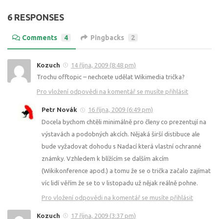
6 RESPONSES
Comments
4
Pingbacks
2
Kozuch
14 října, 2009 (8:48 pm)
Trochu offtopic – nechcete udělat Wikimedia trička?
Pro vložení odpovědi na komentář se musíte přihlásit
Petr Novák
16 října, 2009 (6:49 pm)
Docela bychom chtěli minimálně pro členy co prezentují na
výstavách a podobných akcích. Nějaká širší distibuce ale
bude vyžadovat dohodu s Nadací která vlastní ochranné
známky. Vzhledem k blížícím se dalším akcím
(Wikikonference apod.) a tomu že se o trička začalo zajímat
víc lidí věřím že se to v listopadu už nějak reálně pohne.
Pro vložení odpovědi na komentář se musíte přihlásit
Kozuch
17 října, 2009 (3:37 pm)