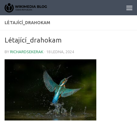
Skip to content
LÉTAJÍCÍ_DRAHOKAM
Létající_drahokam
BY
RICHARDSEKERAK
·
18 LEDNA, 2024