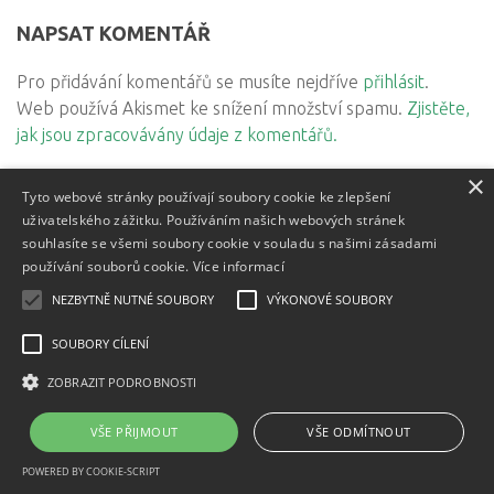
NAPSAT KOMENTÁŘ
Pro přidávání komentářů se musíte nejdříve
přihlásit
.
Web používá Akismet ke snížení množství spamu.
Zjistěte,
jak jsou zpracovávány údaje z komentářů.
×
Tyto webové stránky používají soubory cookie ke zlepšení
uživatelského zážitku. Používáním našich webových stránek
souhlasíte se všemi soubory cookie v souladu s našimi zásadami
používání souborů cookie.
Více informací
Textový obsah je zveřejněn pod licencí
NEZBYTNĚ NUTNÉ SOUBORY
VÝKONOVÉ SOUBORY
Creative Commons BY
3.0 CZ
, licence vložených materiálů mohou být jiné a jsou
SOUBORY CÍLENÍ
uvedeny u těchto materiálů.
Powered by
- Designed with
Hueman Pro
ZOBRAZIT PODROBNOSTI
VŠE PŘIJMOUT
VŠE ODMÍTNOUT
POWERED BY COOKIE-SCRIPT