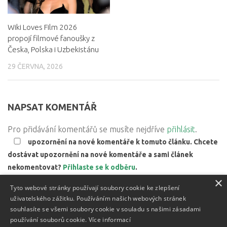
Wiki Loves Film 2026
propojí filmové fanoušky z
Česka, Polska i Uzbekistánu
29 ČERVNA, 2026
NAPSAT KOMENTÁŘ
Pro přidávání komentářů se musíte nejdříve
přihlásit
.
upozornění na nové komentáře k tomuto článku. Chcete
dostávat upozornění na nové komentáře a sami článek
nekomentovat?
Přihlaste se k odběru
.
×
Web používá Akismet ke snížení množství spamu.
Zjistěte,
Tyto webové stránky používají soubory cookie ke zlepšení
jak jsou zpracovávány údaje z komentářů.
uživatelského zážitku. Používáním našich webových stránek
souhlasíte se všemi soubory cookie v souladu s našimi zásadami
používání souborů cookie.
Více informací