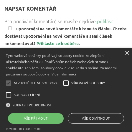
NAPSAT KOMENTÁŘ
Pro přidávání komentářů se musíte nejdříve
přihlásit
.
upozornění na nové komentáře k tomuto článku. Chcete
dostávat upozornění na nové komentáře a sami článek
nekomentovat?
Přihlaste se k odběru
.
×
Web používá Akismet ke snížení množství spamu.
Zjistěte,
Tyto webové stránky používají soubory cookie ke zlepšení
jak jsou zpracovávány údaje z komentářů.
uživatelského zážitku. Používáním našich webových stránek
souhlasíte se všemi soubory cookie v souladu s našimi zásadami
používání souborů cookie.
Více informací
NEZBYTNĚ NUTNÉ SOUBORY
VÝKONOVÉ SOUBORY
Textový obsah je zveřejněn pod licencí
Creative Commons BY
3.0 CZ
, licence vložených materiálů mohou být jiné a jsou
SOUBORY CÍLENÍ
uvedeny u těchto materiálů.
ZOBRAZIT PODROBNOSTI
Powered by
- Designed with
Hueman Pro
VŠE PŘIJMOUT
VŠE ODMÍTNOUT
POWERED BY COOKIE-SCRIPT