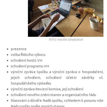
FOTO: Natálie Schejbalová
prezence
volba Řídicího výboru
schválení hostů VH
schválení programu VH
výroční zpráva Spolku a výroční zpráva o hospodaření,
jejich schválení, schválení účetní závěrky vč.
hospodářského výsledku
výroční zpráva Revizní komise, její schválení
schválení nového znění stanov a organizačního řádu
hlasování o důvěře Radě spolku, vzhledem k posunu role
Rady spolku podle nových stanov