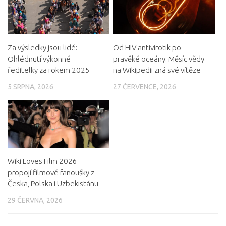
Za výsledky jsou lidé:
Od HIV antivirotik po
Ohlédnutí výkonné
pravěké oceány: Měsíc vědy
ředitelky za rokem 2025
na Wikipedii zná své vítěze
5 SRPNA, 2026
27 ČERVENCE, 2026
Wiki Loves Film 2026
propojí filmové fanoušky z
Česka, Polska i Uzbekistánu
29 ČERVNA, 2026