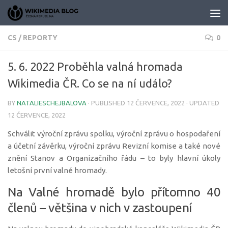
Skip to content
CS
/
REPORTY
0
5. 6. 2022 Proběhla valná hromada
Wikimedia ČR. Co se na ní událo?
BY
NATALIESCHEJBALOVA
· PUBLISHED
12 ČERVENCE, 2022
· UPDATED
12 ČERVENCE, 2022
Schválit výroční zprávu spolku, výroční zprávu o hospodaření
a účetní závěrku, výroční zprávu Revizní komise a také nové
znění Stanov a Organizačního řádu – to byly hlavní úkoly
letošní první valné hromady.
Na Valné hromadě bylo přítomno 40
členů – většina v nich v zastoupení