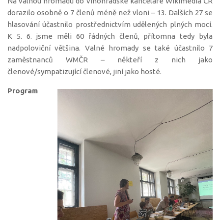
Na valnou hromadu do vinohradské kanceláře Wikimedia ČR
dorazilo osobně o 7 členů méně než vloni – 13. Dalších 27 se
hlasování účastnilo prostřednictvím udělených plných mocí.
K 5. 6. jsme měli 60 řádných členů, přítomna tedy byla
nadpoloviční většina. Valné hromady se také účastnilo 7
zaměstnanců WMČR – někteří z nich jako
členové/sympatizující členové, jiní jako hosté.
Program