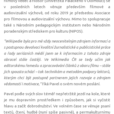
filmový vědec a filosof (Univerzita Palackého v Olomouci) se
v posledních letech věnuje především filmové a
audiovizuální výchově, od roku 2019 je předsedou Asociace
pro filmovou a audiovizuální výchovu. Mimo to spolupracuje
také s Národním pedagogickým institutem nebo Národním
poradenským střediskem pro kulturu (NIPOS).
“Wikipedie byla pro mě vždy neocenitelným zdrojem informací a
s postupnou devalvací kvalitní žurnalistické a publicistické práce
a řady seriózních médií jsem se k informacím z tohoto zdroje
obracel stále častěji. Ve Wikimedia ČR se tedy učím jak
editorskému řemeslu a zpracovávání článků z oboru filmu – stále
jich spousta schází – tak technikám a metodám podpory lektorů,
kterým chci být postupně partnerem jejich rozvoje a zdrojem
vědomostí i motivace,”
říká Pavel o svém novém poslání.
Pavel podle svých slov téměř nepřetržitě jezdí na kole, které
je mu dopravním prostředkem i způsobem, jak si vyčistit
hlavu a začít dobrodružství. Ve volném čase se věnuje psaní
textů, čtení, hudbě (nyní spíše pasivně), a permakulturnímu