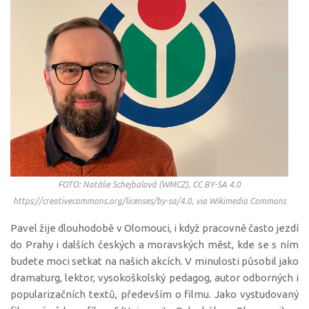
FOTO: Natálie Schejbalová (WMCZ), CC BY-SA 4.0
https://creativecommons.org/licenses/by-sa/4.0, via Wikimedia Commons
Pavel žije dlouhodobě v Olomouci, i když pracovně často jezdí
do Prahy i dalších českých a moravských měst, kde se s ním
budete moci setkat na našich akcích. V minulosti působil jako
dramaturg, lektor, vysokoškolský pedagog, autor odborných i
popularizačních textů, především o filmu. Jako vystudovaný