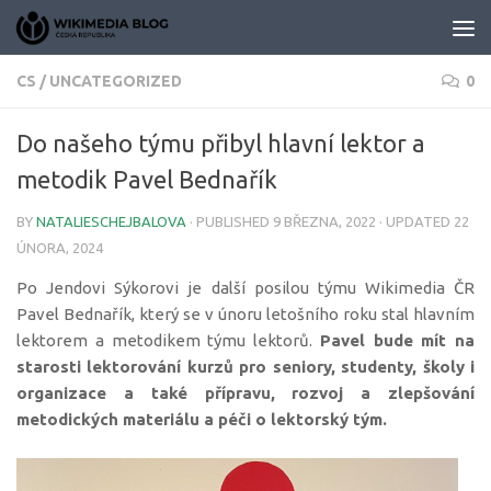
Skip to content
CS
/
UNCATEGORIZED
0
Do našeho týmu přibyl hlavní lektor a
metodik Pavel Bednařík
BY
NATALIESCHEJBALOVA
· PUBLISHED
9 BŘEZNA, 2022
· UPDATED
22
ÚNORA, 2024
Po Jendovi Sýkorovi je další posilou týmu Wikimedia ČR
Pavel Bednařík, který se v únoru letošního roku stal hlavním
lektorem a metodikem týmu lektorů.
Pavel bude mít na
starosti lektorování kurzů pro seniory, studenty, školy i
organizace a také přípravu, rozvoj a zlepšování
metodických materiálu a péči o lektorský tým.