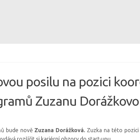
vou posilu na pozici koo
ogramů Zuzanu Dorážkov
amů bude nově
Zuzana Dorážková.
Zuzka na této pozici
dává rozšířit si kariérní obzory do start-upu.