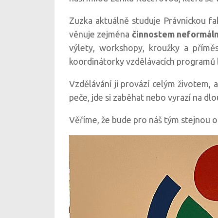
Zuzka aktuálně studuje Právnickou fak
věnuje zejména
činnostem neformáln
výlety, workshopy, kroužky a přímě
koordinátorky vzdělávacích programů b
Vzdělávání ji provází celým životem, a
peče, jde si zaběhat nebo vyrazí na d
Věříme, že bude pro náš tým stejnou opo