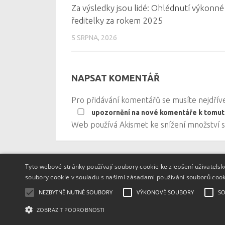
Za výsledky jsou lidé: Ohlédnutí výkonné
ředitelky za rokem 2025
5 SRPNA, 2026
NAPSAT KOMENTÁŘ
Pro přidávání komentářů se musíte nejdří
upozornění na nové komentáře k tomut
Web používá Akismet ke snížení množství
Tyto webové stránky používají soubory cookie ke zlepšení uživatels
soubory cookie v souladu s našimi zásadami používání souborů coo
Textový obsah je zveřejněn pod licencí
Creativ
NEZBYTNĚ NUTNÉ SOUBORY
VÝKONOVÉ SOUBORY
SO
vložených materiálů mohou být jiné a jsou uve
ZOBRAZIT PODROBNOSTI
Powered by
- Designed with
Hueman Pro