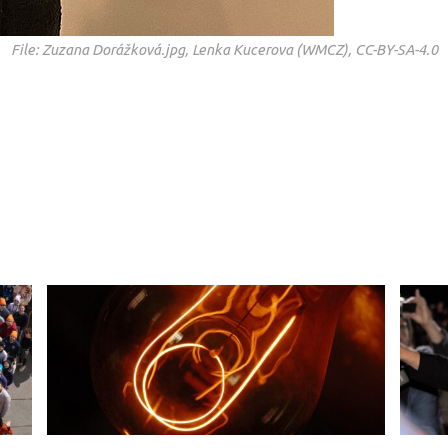
File: Zuzana Dorážková.jpg, Lenka Kucerova (WMCZ), CC-BY-SA-4.0