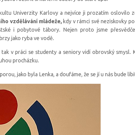
ultu Univerzity Karlovy a nejvíce ji prozatím oslovilo
ího vzdělávání mládeže,
kdy v rámci své neziskovky poř
stské i pobytové tábory. Nejen proto jsme přesvědč
rzy jako ryba ve vodě.
 tak v práci se studenty a seniory vidí obrovský smysl. 
louhou procházku.
rou, jako byla Lenka, a doufáme, že se jí u nás bude líbi