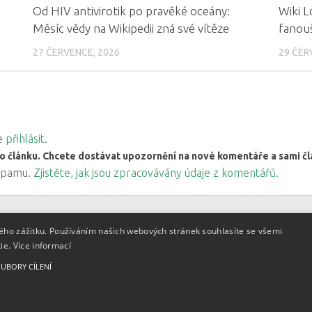
Od HIV antivirotik po pravěké oceány:
Wiki L
Měsíc vědy na Wikipedii zná své vítěze
fanouš
27 ČERVENCE, 2026
29 ČER
ve
přihlásit
.
o článku. Chcete dostávat upozornění na nové komentáře a sami 
 spamu.
Zjistěte, jak jsou zpracovávány údaje z komentářů.
kého zážitku. Používáním našich webových stránek souhlasíte se všemi
kie.
Více informací
e Commons BY 3.0 CZ
, licence
UBORY CÍLENÍ
deny u těchto materiálů.