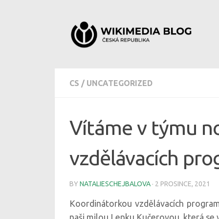
Skip to content
CS
/
UNCATEGORIZED
Vítáme v týmu no
vzdělávacích pr
BY
NATALIESCHEJBALOVA
·
2 PROSINCE, 2021
Koordinátorkou vzdělávacích progr
naši milou Lenku Kučerovou, která se vy