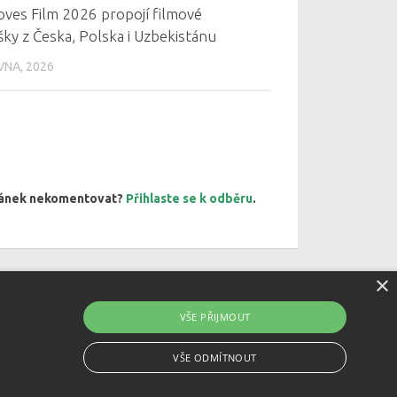
oves Film 2026 propojí filmové
ky z Česka, Polska i Uzbekistánu
VNA, 2026
článek nekomentovat?
Přihlaste se k odběru
.
×
VŠE PŘIJMOUT
VŠE ODMÍTNOUT