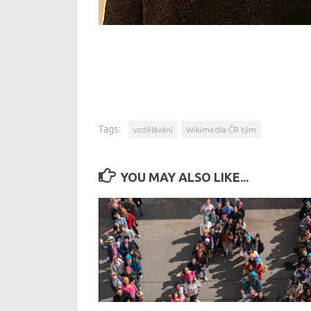
Tags:
vzdělávání
Wikimedia ČR tým
YOU MAY ALSO LIKE...