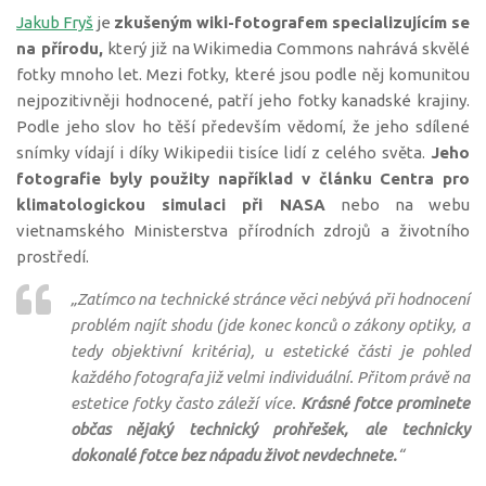
Jakub Fryš
je
zkušeným wiki-fotografem specializujícím se
na přírodu,
který již na Wikimedia Commons nahrává skvělé
fotky mnoho let. Mezi fotky, které jsou podle něj komunitou
nejpozitivněji hodnocené, patří jeho fotky kanadské krajiny.
Podle jeho slov ho těší především vědomí, že jeho sdílené
snímky vídají i díky Wikipedii tisíce lidí z celého světa.
Jeho
fotografie byly použity například v článku Centra pro
klimatologickou simulaci při NASA
nebo na webu
vietnamského Ministerstva přírodních zdrojů a životního
prostředí.
„Zatímco na technické stránce věci nebývá při hodnocení
problém najít shodu (jde konec konců o zákony optiky, a
tedy objektivní kritéria), u estetické části je pohled
každého fotografa již velmi individuální. Přitom právě na
estetice fotky často záleží více.
Krásné fotce prominete
občas nějaký technický prohřešek, ale technicky
dokonalé fotce bez nápadu život nevdechnete.
“