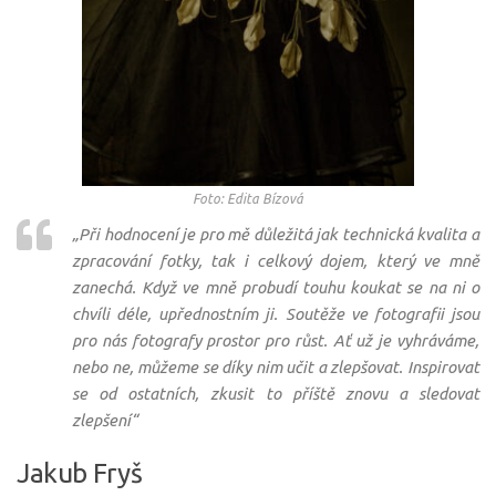
Foto: Edita Bízová
„Při hodnocení je pro mě důležitá jak technická kvalita a
zpracování fotky, tak i celkový dojem, který ve mně
zanechá. Když ve mně probudí touhu koukat se na ni o
chvíli déle, upřednostním ji. Soutěže ve fotografii jsou
pro nás fotografy prostor pro růst. Ať už je vyhráváme,
nebo ne, můžeme se díky nim učit a zlepšovat. Inspirovat
se od ostatních, zkusit to příště znovu a sledovat
zlepšení“
Jakub Fryš