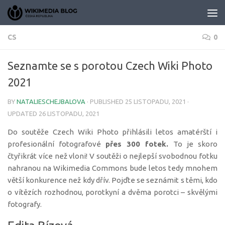
Skip to content
CS
0
Seznamte se s porotou Czech Wiki Photo
2021
BY
NATALIESCHEJBALOVA
· PUBLISHED
25 LISTOPADU, 2021
·
UPDATED
26 LISTOPADU, 2021
Do soutěže Czech Wiki Photo přihlásili letos amatérští i
profesionální fotografové
přes 300 fotek.
To je skoro
čtyřikrát více než vloni! V soutěži o nejlepší svobodnou fotku
nahranou na Wikimedia Commons bude letos tedy mnohem
větší konkurence než kdy dřív. Pojďte se seznámit s těmi, kdo
o vítězích rozhodnou, porotkyní a dvěma porotci – skvělými
fotografy.