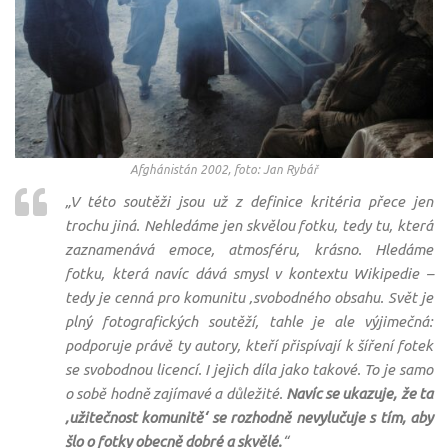
Afghánistán 2002, foto: Jan Rybář
„V této soutěži jsou už z definice kritéria přece jen
trochu jiná. Nehledáme jen skvělou fotku, tedy tu, která
zaznamenává emoce, atmosféru, krásno. Hledáme
fotku, která navíc dává smysl v kontextu Wikipedie –
tedy je cenná pro komunitu ‚svobodného obsahu. Svět je
plný fotografických soutěží, tahle je ale výjimečná:
podporuje právě ty autory, kteří přispívají k šíření fotek
se svobodnou licencí. I jejich díla jako takové. To je samo
o sobě hodně zajímavé a důležité.
Navíc se ukazuje, že ta
‚užitečnost komunitě‘ se rozhodně nevylučuje s tím, aby
šlo o fotky obecně dobré a skvělé.
“