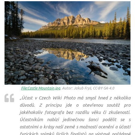
File:Castle Mountain.jpg
, Autor: Jakub Fryš, CC-BY-SA-4.0
„Účast v Czech Wiki Photo má smysl hned z několika
důvodů. Z principu jde o otevřenou soutěž pro
jakéhokoliv fotografa bez rozdílu věku či zkušeností.
Účastníkům nabízí jedinečnou šanci podělit se s
ostatními o krásy naší země s možností ocenění a účasti
fyzických snímků širších finalistů na výstavě pořádané