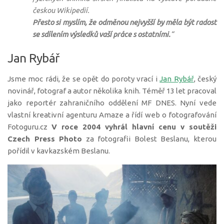
českou Wikipedií.
Přesto si myslím, že odměnou nejvyšší by měla být radost
se sdílením výsledků vaší práce s ostatními.
“
Jan Rybář
Jsme moc rádi, že se opět do poroty vrací i
Jan Rybář
, český
novinář, fotograf a autor několika knih. Téměř 13 let pracoval
jako reportér zahraničního oddělení MF DNES. Nyní vede
vlastní kreativní agenturu Amaze a řídí web o fotografování
Fotoguru.cz
V roce 2004 vyhrál hlavní cenu v soutěži
Czech Press Photo
za fotografii Bolest Beslanu, kterou
pořídil v kavkazském Beslanu.