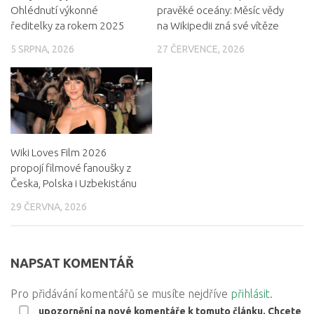
Ohlédnutí výkonné
pravěké oceány: Měsíc vědy
ředitelky za rokem 2025
na Wikipedii zná své vítěze
5 SRPNA, 2026
27 ČERVENCE, 2026
Wiki Loves Film 2026
propojí filmové fanoušky z
Česka, Polska i Uzbekistánu
29 ČERVNA, 2026
NAPSAT KOMENTÁŘ
Pro přidávání komentářů se musíte nejdříve
přihlásit
.
upozornění na nové komentáře k tomuto článku. Chcete