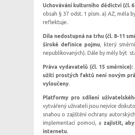
Uchovávání kulturního dědictví (čl. 
obsah § 37 odst. 1 písm. a) AZ, měla b
reflektuje.
Díla nedostupná na trhu (čl. 8-11 sm
široké definice pojmu
, který směrn
nepublikovaných). Dále by měly být 
Práva vydavatelů (čl. 15 směrnice):
užití prostých faktů není novým p
vyloučeny
.
Platformy pro sdílení uživatelské
vytvářený uživateli jsou nejvíce disk
snahou o zajištění ochrany autorskýc
implementací pomoci, a
zajistit, a
internetu
.