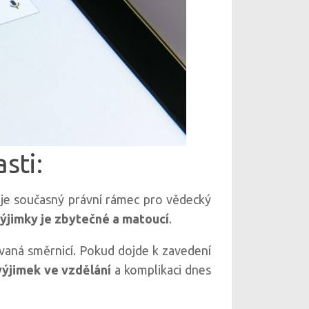
sti:
je současný právní rámec pro vědecký
ýjimky je zbytečné a matoucí
.
hovaná směrnicí. Pokud dojde k zavedení
výjimek ve vzdělání
a komplikaci dnes