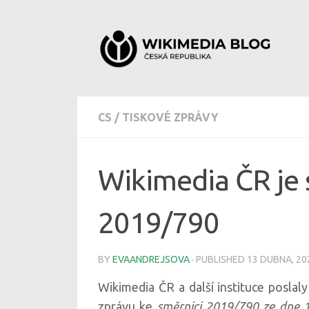
Skip to content
CS
/
TISKOVÉ ZPRÁVY
Wikimedia ČR je 
2019/790
BY
EVAANDREJSOVA
· PUBLISHED
13 DUBNA, 20
Wikimedia ČR a další instituce poslal
zprávu ke
směrnici 2019/790 ze dne 1