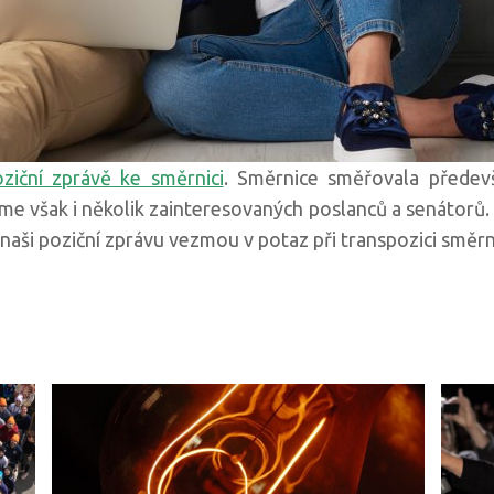
ziční zprávě ke směrnici
. Směrnice směřovala předevš
jsme však i několik zainteresovaných poslanců a senátorů. 
e naši poziční zprávu vezmou v potaz při transpozici směr