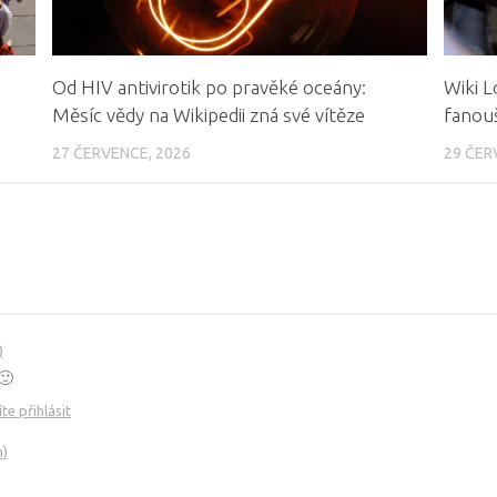
Od HIV antivirotik po pravěké oceány:
Wiki L
Měsíc vědy na Wikipedii zná své vítěze
fanouš
27 ČERVENCE, 2026
29 ČER
)
🙂
e přihlásit
m)