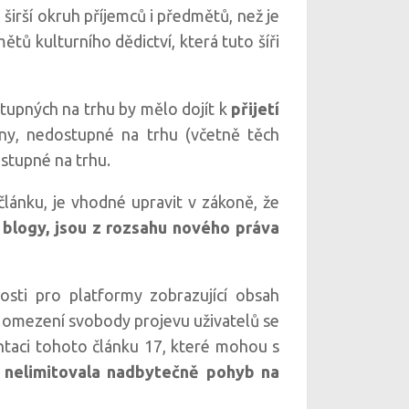
širší okruh příjemců i předmětů, než je
tů kulturního dědictví, která tuto šíři
upných na trhu by mělo dojít k
přijetí
rany, nedostupné na trhu (včetně těch
ostupné na trhu.
ánku, je vhodné upravit v zákoně, že
u
blogy, jsou z rozsahu nového práva
sti pro platformy zobrazující obsah
o omezení svobody projevu uživatelů se
ntaci tohoto článku 17, které mohou s
 a nelimitovala nadbytečně pohyb na