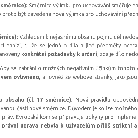
6 směrnice)
: Směrnice výjimku pro uchovávání směřuje na 
y proto být zavedena nová výjimka pro uchovávání předmě
ěrnice)
: Vzhledem k nejasnému obsahu pojmu děl nedost
ici nabízí, tj. že se jedná o díla a jiné předměty och
stanoveny
konkrétní požadavky k určení
, zda je dílo ned
Aby se zabránilo možných negativním účinkům tohoto čl
rávem ovlivněno
, a rovněž že webové stránky, jako jso
ho obsahu (čl. 17 směrnice):
Nová pravidla odpovědno
utovanou částí nové směrnice. Důvodem je kolize možnéh
h práv. Evropská komise připravuje pokyny pro impleme
by právní úprava nebyla k uživatelům příliš striktní