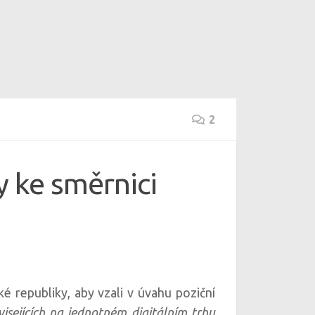
2
y ke směrnici
é republiky, aby vzali v úvahu poziční
sejících na jednotném digitálním trhu