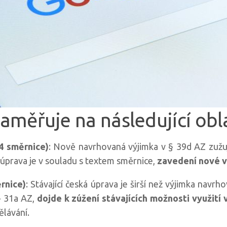
zaměřuje na následující obla
4 směrnice)
: Nově navrhovaná výjimka v § 39d AZ zužu
 úprava je v souladu s textem směrnice,
zavedení nové v
ěrnice)
: Stávající česká úprava je širší než výjimka navr
§ 31a AZ,
dojde k zúžení stávajících možnosti využití 
ělávání.