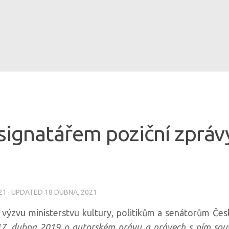
signatářem poziční zpráv
21
· UPDATED
18 DUBNA, 2021
y výzvu ministerstvu kultury, politikům a senátorům Česk
7. dubna 2019 o autorském právu a právech s ním souvi