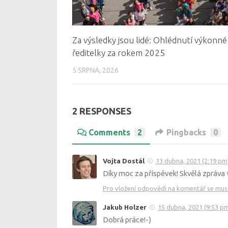
Za výsledky jsou lidé: Ohlédnutí výkonné
ředitelky za rokem 2025
5 SRPNA, 2026
2 RESPONSES
Comments
2
Pingbacks
0
Vojta Dostál
13 dubna, 2021 (2:19 pm
Díky moc za příspěvek! Skvělá zpráva 
Pro vložení odpovědi na komentář se musít
Jakub Holzer
15 dubna, 2021 (9:53 p
Dobrá práce!-)