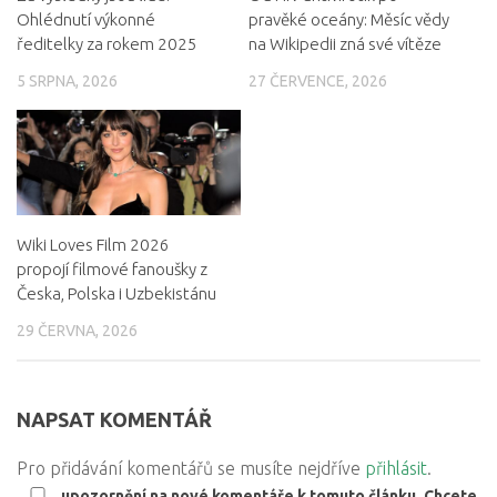
Ohlédnutí výkonné
pravěké oceány: Měsíc vědy
ředitelky za rokem 2025
na Wikipedii zná své vítěze
5 SRPNA, 2026
27 ČERVENCE, 2026
Wiki Loves Film 2026
propojí filmové fanoušky z
Česka, Polska i Uzbekistánu
29 ČERVNA, 2026
NAPSAT KOMENTÁŘ
Pro přidávání komentářů se musíte nejdříve
přihlásit
.
upozornění na nové komentáře k tomuto článku. Chcete