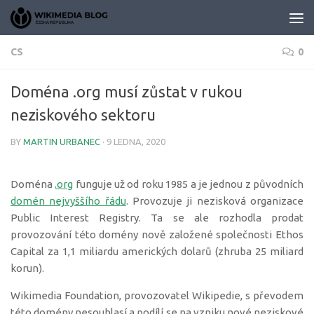
Skip to content
CS
0
Doména .org musí zůstat v rukou
neziskového sektoru
BY
MARTIN URBANEC
·
9 LEDNA, 2020
Doména
.org
funguje už od roku 1985 a je jednou z původních
domén nejvyššího řádu
. Provozuje ji nezisková organizace
Public Interest Registry. Ta se ale rozhodla prodat
provozování této domény nově založené společnosti Ethos
Capital za 1,1 miliardu amerických dolarů (zhruba 25 miliard
korun).
Wikimedia Foundation, provozovatel Wikipedie, s převodem
této domény nesouhlasí a podílí se na vzniku nové neziskové