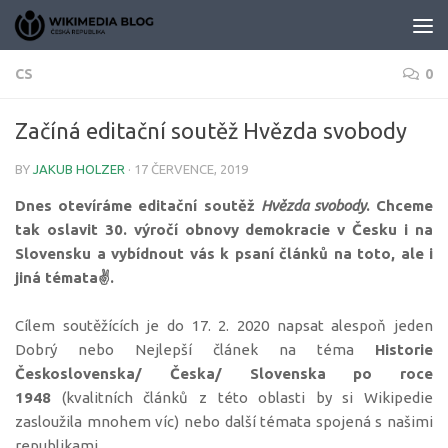
Skip to content
CS
0
Začíná editační soutěž Hvězda svobody
BY
JAKUB HOLZER
·
17 ČERVENCE, 2019
Dnes otevíráme editační soutěž
Hvězda svobody
. Chceme
tak oslavit 30. výročí obnovy demokracie v Česku i na
Slovensku a vybídnout vás k psaní článků na toto, ale i
jiná témata✌️.
Cílem soutěžících je do 17. 2. 2020 napsat alespoň jeden
Dobrý nebo Nejlepší článek na téma
Historie
Československa/ Česka/ Slovenska po roce
1948
(kvalitních článků z této oblasti by si Wikipedie
zasloužila mnohem víc) nebo další témata spojená s našimi
republikami.