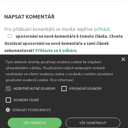
NAPSAT KOMENTÁŘ
Pro přidávání komentářů se musíte nejdříve
přihlásit
.
upozornění na nové komentáře k tomuto článku. Chcete
dostávat upozornění na nové komentáře a sami článek
nekomentovat?
Přihlaste se k odběru
.
×
Web používá Akismet ke snížení množství spamu.
Zjistěte,
Tyto webové stránky používají soubory cookie ke zlepšení
jak jsou zpracovávány údaje z komentářů.
uživatelského zážitku. Používáním našich webových stránek
souhlasíte se všemi soubory cookie v souladu s našimi zásadami
používání souborů cookie.
Více informací
NEZBYTNĚ NUTNÉ SOUBORY
VÝKONOVÉ SOUBORY
Textový obsah je zveřejněn pod licencí
Creative Commons BY
3.0 CZ
, licence vložených materiálů mohou být jiné a jsou
SOUBORY CÍLENÍ
uvedeny u těchto materiálů.
ZOBRAZIT PODROBNOSTI
Powered by
- Designed with
Hueman Pro
VŠE PŘIJMOUT
VŠE ODMÍTNOUT