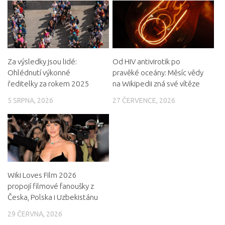
Za výsledky jsou lidé:
Od HIV antivirotik po
Ohlédnutí výkonné
pravěké oceány: Měsíc vědy
ředitelky za rokem 2025
na Wikipedii zná své vítěze
5 SRPNA, 2026
27 ČERVENCE, 2026
Wiki Loves Film 2026
propojí filmové fanoušky z
Česka, Polska i Uzbekistánu
29 ČERVNA, 2026