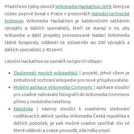
Před třemi týdny skončil
Wikimedia Hackathon 2019
, který se
vůbec poprvé konal v Praze v prostorách
Národní technické
knihovny
. Wikimedia Hackathon je každoročním setkáním
vývojářů a dalších specialistů, kteří se starají o to, aby
Wikipedie a další projekty provozované Nadací Wikimedia
řádně fungovaly. Události se zúčastnilo asi 200 vývojářů a
dalších specialistů z 40 zemí.
Letošní Hackathon se zaměřil na tyto tři oblasti:
Zkušenosti nových wikipedistů
| projekt, jehož cílem je
zintuitivnit rozhraní Wikipedie pro nové přispěvovatele;
Mobilní aplikace Wikimedia Commons
| aplikace sloužící
pro snadné nahrávání fotografií do Wikimedia Commons
přímo z mobilního telefonu;
Nástěnka
| nástroj sloužící k snadnému sledování
vzdělávacích aktivit spolku Wikimedia Česká republika a
dalších poboček; je pak možné snadno spočítat vliv té
které události a snáze posoudit, zda měla smysl.