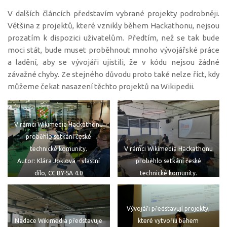
V dalších článcích představím vybrané projekty podrobněji.
Většina z projektů, které vznikly během Hackathonu, nejsou
prozatím k dispozici uživatelům. Předtím, než se tak bude
moci stát, bude muset proběhnout mnoho vývojářské práce
a ladění, aby se vývojáři ujistili, že v kódu nejsou žádné
závažné chyby. Ze stejného důvodu proto také nelze říct, kdy
můžeme čekat nasazení těchto projektů na Wikipedii.
V rámci Wikimedia Hackathonu
proběhlo setkání české
technické komunity.
V rámci Wikimedia Hackathonu
Autor: Klára Joklová – vlastní
proběhlo setkání české
dílo, CC BY-SA 4.0
technické komunity.
Autor: Klára Joklová – vlastní
dílo, CC BY-SA 4.0
Vývojáři představují projekty,
které vytvořili během
Nadace Wikimedia představuje