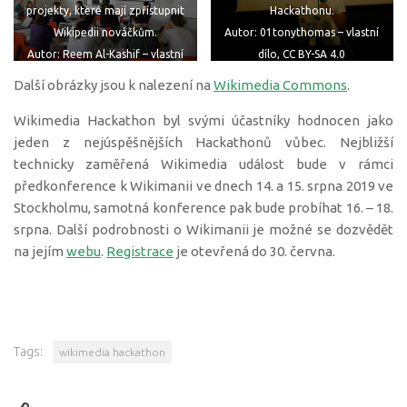
Hackathonu.
projekty, které mají zpřístupnit
Autor: 01tonythomas – vlastní
Wikipedii nováčkům.
dílo, CC BY-SA 4.0
Autor: Reem Al-Kashif – vlastní
dílo, CC BY-SA 4.0
Další obrázky jsou k nalezení na
Wikimedia Commons
.
Wikimedia Hackathon byl svými účastníky hodnocen jako
jeden z nejúspěšnějších Hackathonů vůbec. Nejbližší
technicky zaměřená Wikimedia událost bude v rámci
předkonference k Wikimanii ve dnech 14. a 15. srpna 2019 ve
Stockholmu, samotná konference pak bude probíhat 16. – 18.
srpna. Další podrobnosti o Wikimanii je možné se dozvědět
na jejím
webu
.
Registrace
je otevřená do 30. června.
Tags:
wikimedia hackathon