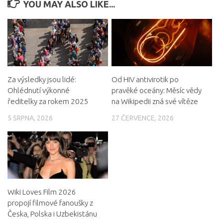
YOU MAY ALSO LIKE...
Za výsledky jsou lidé:
Od HIV antivirotik po
Ohlédnutí výkonné
pravěké oceány: Měsíc vědy
ředitelky za rokem 2025
na Wikipedii zná své vítěze
5 SRPNA, 2026
27 ČERVENCE, 2026
Wiki Loves Film 2026
propojí filmové fanoušky z
Česka, Polska i Uzbekistánu