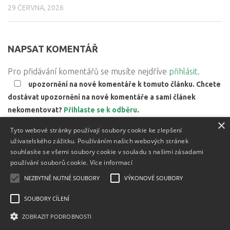
29 ČERVNA, 2026
NAPSAT KOMENTÁŘ
Pro přidávání komentářů se musíte nejdříve
přihlásit
.
upozornění na nové komentáře k tomuto článku. Chcete
dostávat upozornění na nové komentáře a sami článek
nekomentovat?
Přihlaste se k odběru
.
×
Web používá Akismet ke snížení množství spamu.
Zjistěte,
Tyto webové stránky používají soubory cookie ke zlepšení
jak jsou zpracovávány údaje z komentářů.
uživatelského zážitku. Používáním našich webových stránek
souhlasíte se všemi soubory cookie v souladu s našimi zásadami
používání souborů cookie.
Více informací
NEZBYTNĚ NUTNÉ SOUBORY
VÝKONOVÉ SOUBORY
Textový obsah je zveřejněn pod licencí
Creative Commons BY
3.0 CZ
, licence vložených materiálů mohou být jiné a jsou
SOUBORY CÍLENÍ
uvedeny u těchto materiálů.
ZOBRAZIT PODROBNOSTI
Powered by
- Designed with
Hueman Pro