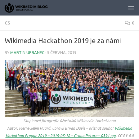
Skip to content
CS
0
Wikimedia Hackathon 2019 je za námi
BY
MARTIN URBANEC
·
5 ČERVNA, 2019
Skupinová fotografie účastníků Wikimedia Hackathonu
Autor: Pierre-Selim Huard, upravil Bryan Davis – oříznut soubor
Wikimedia
Hackathon Prague 2019 – 2019-05-18 – Group Picture – 0391.jpg
, CC BY 4.0