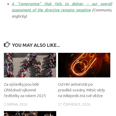
A “compromise” that fails to deliver – our overall
assessment of the directive remains negative
(Communia,
anglicky
)
YOU MAY ALSO LIKE...
Za výsledky jsou lidé:
Od HIV antivirotik po
Ohlédnutí výkonné
pravěké oceány: Měsíc vědy
ředitelky za rokem 2025
na Wikipedii zná své vítěze
5 SRPNA, 2026
27 ČERVENCE, 2026