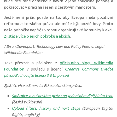
bude rozumné odmítnout návrh v jeho současné podobě a
pokračovat v práci na řešení s čerstvým mandátem.
Ještě není příliš pozdě na to, aby Evropa měla pozitivní
reformu autorského práva, ale může být pozdě brzy. Proto
naše pobočky napříč Evropou organizují své komunity k akci.
Zjistěte více o jejich pokroku a akcích
.
Allison Davenport, Technology Law and Policy Fellow, Legal
Wikimedia Foundation
Text převzat a přeložen z
oficiálního blogu Wikimedia
Foundation
v souladu s licencí
Creative Commons Uveďte
původ-Zachovejte licenci 3.0 Unported
.
Zjistěte více o Směrnici
EU
o autorském právu
:
Směrnice o autorském právu na jednotném digitálním trhu
(
česká
Wikipedi
e
)
Upload filters: history and next steps
(European Digital
Rights,
anglicky
)