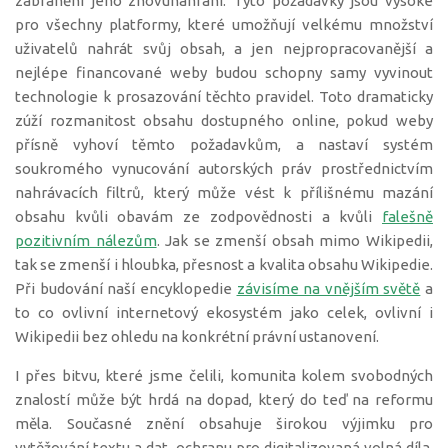
zabránění jeho znovunahrání. Tyto požadavky jsou vysoké
pro všechny platformy, které umožňují velkému množství
uživatelů nahrát svůj obsah, a jen nejpropracovanější a
nejlépe financované weby budou schopny samy vyvinout
technologie k prosazování těchto pravidel. Toto dramaticky
zúží rozmanitost obsahu dostupného online, pokud weby
přísně vyhoví těmto požadavkům, a nastaví systém
soukromého vynucování autorských práv prostřednictvím
nahrávacích filtrů, který může vést k přílišnému mazání
obsahu kvůli obavám ze zodpovědnosti a kvůli
falešně
pozitivním nálezům
. Jak se zmenší obsah mimo Wikipedii,
tak se zmenší i hloubka, přesnost a kvalita obsahu Wikipedie.
Při budování naší encyklopedie
závisíme na vnějším světě
a
to co ovlivní internetový ekosystém jako celek, ovlivní i
Wikipedii bez ohledu na konkrétní právní ustanovení.
I přes bitvu, které jsme čelili, komunita kolem svobodných
znalostí může být hrdá na dopad, který do teď na reformu
měla. Současné znění obsahuje širokou výjimku pro
vytěžování textu a dat, ochranu pro digitalizovaná volná díla,