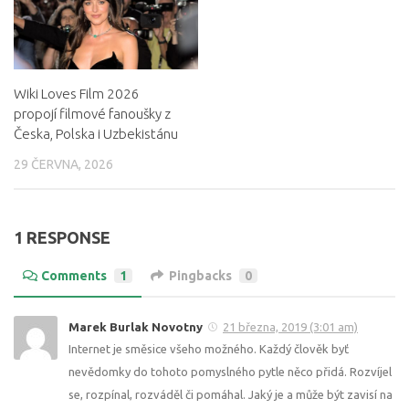
Wiki Loves Film 2026
propojí filmové fanoušky z
Česka, Polska i Uzbekistánu
29 ČERVNA, 2026
1 RESPONSE
Comments
1
Pingbacks
0
Marek Burlak Novotny
21 března, 2019 (3:01 am)
Internet je směsice všeho možného. Každý člověk byť
nevědomky do tohoto pomyslného pytle něco přidá. Rozvíjel
se, rozpínal, rozváděl či pomáhal. Jaký je a může být zavisí na