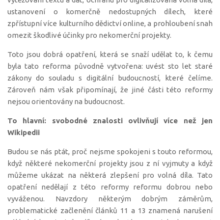
ustanovení o komerčně nedostupných dílech, které
zpřístupní více kulturního dědictví online, a prohloubení snah
omezit škodlivé účinky pro nekomerční projekty.
Toto jsou dobrá opatření, která se snaží udělat to, k čemu
byla tato reforma původně vytvořena: uvést sto let staré
zákony do souladu s digitální budoucností, které čelíme.
Zároveň nám však připomínají, že jiné části této reformy
nejsou orientovány na budoucnost.
To hlavní: svobodné znalosti ovlivňují více než jen
Wikipedii
Budou se nás ptát, proč nejsme spokojeni s touto reformou,
když některé nekomerční projekty jsou z ní vyjmuty a když
můžeme ukázat na některá zlepšení pro volná díla. Tato
opatření nedělají z této reformy reformu dobrou nebo
vyváženou. Navzdory některým dobrým záměrům,
problematické začlenění článků 11 a 13 znamená narušení