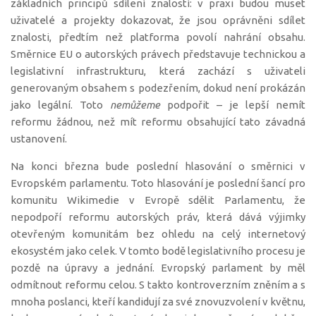
základních principů sdílení znalostí: v praxi budou muset
uživatelé a projekty dokazovat, že jsou oprávněni sdílet
znalosti, předtím než platforma povolí nahrání obsahu.
Směrnice EU o autorských právech představuje technickou a
legislativní infrastrukturu, která zachází s uživateli
generovaným obsahem s podezřením, dokud není prokázán
jako legální. Toto
nemůžeme
podpořit – je lepší nemít
reformu žádnou, než mít reformu obsahující tato závadná
ustanovení.
Na konci března bude poslední hlasování o směrnici v
Evropském parlamentu. Toto hlasování je poslední šancí pro
komunitu Wikimedie v Evropě sdělit Parlamentu, že
nepodpoří reformu autorských práv, která dává výjimky
otevřeným komunitám bez ohledu na celý internetový
ekosystém jako celek. V tomto bodě legislativního procesu je
pozdě na úpravy a jednání. Evropský parlament by měl
odmítnout reformu celou. S takto kontroverzním zněním a s
mnoha poslanci, kteří kandidují za své znovuzvolení v květnu,