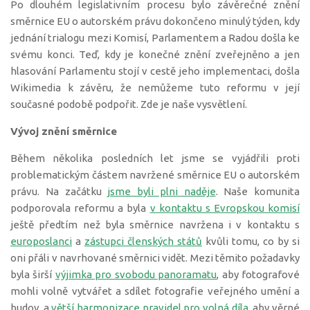
Po dlouhém legislativním procesu bylo závěrečné znění
směrnice EU o autorském právu dokončeno minulý týden, kdy
jednání trialogu mezi Komisí, Parlamentem a Radou došla ke
svému konci. Teď, kdy je konečné znění zveřejněno a jen
hlasování Parlamentu stojí v cestě jeho implementaci, došla
Wikimedia k závěru, že nemůžeme tuto reformu v její
současné podobě podpořit. Zde je naše vysvětlení.
Vývoj znění směrnice
Během několika posledních let jsme se vyjádřili proti
problematickým částem navržené směrnice EU o autorském
právu. Na začátku
jsme byli plni naděje
. Naše komunita
podporovala reformu a byla
v kontaktu s Evropskou komisí
ještě předtím než byla směrnice navržena i v kontaktu s
europoslanci
a
zástupci členských států
kvůli tomu, co by si
oni přáli v navrhované směrnici vidět. Mezi těmito požadavky
byla širší
výjimka pro svobodu panoramatu
, aby fotografové
mohli volně vytvářet a sdílet fotografie veřejného umění a
budov, a
větší harmonizace pravidel pro volná díla
, aby věrné