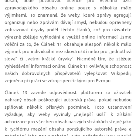
dosah, bude požadovat licence pro všechna užití
zpravodajského obsahu online pouze s několika málo
výjimkami. To znamená, že weby, které zprávy agregují,
organizují nebo zprávám dávají smysl, nebudou oprávněny
zobrazovat úryvky podél těchto článků, což pro uživatele
výrazně ztěžuje vyhledání a využití online informací. Jsme
vděčni za to, že Článek 11 obsahuje alespoň několik málo
výjimek pro individuální nezisková užití nebo pro „jednotlivá
slova“ či „velmi krátké úryvky“. Nicméně tím, že ztěžuje
vyhledávání informací online, Článek 11 ovlivňuje schopnost
našich dobrovolných přispěvatelů vylepšovat Wikipedii,
zejména při práci se zdroji specifickými pro Evropu.
Článek 13 zavede odpovědnost platforem za uživateli
nahraný obsah poškozující autorská práva, pokud nebudou
splňovat několik přísných podmínek. Toto ustanovení
vyžaduje, aby weby vyvinuly „nejlepší úsilí“ k získání
autorizace pro všechen obsah na svých stránkách stejně jako
k rychlému mazání obsahu porušujícího autorská práva a