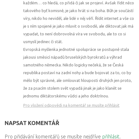
každém… co hledá, co přidá či jak se projeví. Avšak řídit něco
takového byť komisně, je jako hrát si na boha. Bůh je součástí
víry, nikdo ho neviděl, ale lidé v něj věří. Řídit internet a vše co
je s ním spojené je jako mluvit o svobodě, ale diktovat jak má
vypadat, to není dobrovolná víra ve svobodu, ale to co si
usmyslí jedinec či stát.
Evropská myšlenka jednotné spolupráce se postupně stala
jakousi směsicí nápadů bruselských byrokratů a výhrad
samotného německa. Nikdo logicky nečeká, že se Česká
republika postaví na zadní nohy a bude bojovat za to, co by
mělo být správné, ale omlouvat hlouposti druhých jen proto,
že za psacím stolem svět vypadá jinak je jako klanět se
jednomu diktátorskému vůdci a jeho doktrínou.
Pro vložení odpovědi na komentář se musíte přihlásit
NAPSAT KOMENTÁŘ
Pro přidávání komentářů se musíte nejdříve
přihlásit
.