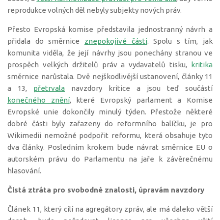
reprodukce volných děl nebyly subjekty nových práv.
Přesto Evropská komise představila jednostranný návrh a
přidala do směrnice
znepokojivé části
. Spolu s tím, jak
komunita viděla, že její návrhy jsou ponechány stranou ve
prospěch velkých držitelů práv a vydavatelů tisku,
kritika
směrnice narůstala. Dvě nejškodlivější ustanovení, články 11
a 13,
přetrvala
navzdory kritice a jsou teď součástí
konečného znění
, které Evropský parlament a Komise
Evropské unie dokončily minulý týden. Přestože některé
dobré části byly zařazeny do reformního balíčku, je pro
Wikimedii nemožné podpořit reformu, která obsahuje tyto
dva články. Posledním krokem bude návrat směrnice EU o
autorském právu do Parlamentu na jaře k závěrečnému
hlasování.
Čistá ztráta pro svobodné znalosti, úpravám navzdory
Článek 11, který cílí na agregátory zpráv, ale má daleko větší