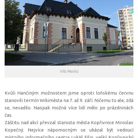
Vila Machů
Kvůli Hančiným možnostem jsme oproti loňskému červnu
stanovili termín Wikiměsta na 7. až 9. září. Ničemu to ale, zdá
se, nevadilo. Naopak možná více lidí mělo po prázdninách
čas.
Záštitu nad akcí převzal starosta města Kopřivnice Miroslav
Kopečný. Nejvíce nápomocným se ukázal být vedoucí
místního informačního centra Lukáš Filip, velký Kopřivnický