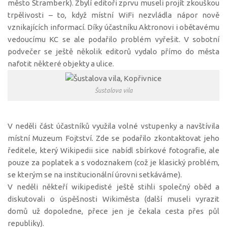
město Štramberk). Zbylí editoři zprvu museli projít zkouškou
trpělivosti – to, když místní WiFi nezvládla nápor nově
vznikajících informací. Díky účastníku Aktronovi i obětavému
vedoucímu KC se ale podařilo problém vyřešit. V sobotní
podvečer se ještě několik editorů vydalo přímo do města
nafotit některé objekty a ulice.
Šustalova vila
V neděli část účastníků využila volné vstupenky a navštívila
místní Muzeum Fojtství. Zde se podařilo zkontaktovat jeho
ředitele, který Wikipedii sice nabídl sbírkové fotografie, ale
pouze za poplatek a s vodoznakem (což je klasický problém,
se kterým se na institucionální úrovni setkáváme).
V neděli někteří wikipedisté ještě stihli společný oběd a
diskutovali o úspěšnosti Wikiměsta (další museli vyrazit
domů už dopoledne, přece jen je čekala cesta přes půl
republiky).