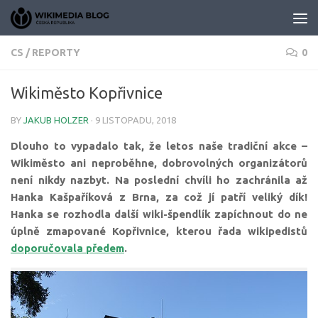
Skip to content
CS
/
REPORTY
0
Wikiměsto Kopřivnice
BY
JAKUB HOLZER
·
9 LISTOPADU, 2018
Dlouho to vypadalo tak, že letos naše tradiční akce –
Wikiměsto ani neproběhne, dobrovolných organizátorů
není nikdy nazbyt. Na poslední chvíli ho zachránila až
Hanka Kašpaříková z Brna, za což jí patří veliký dík!
Hanka se rozhodla další wiki-špendlík zapíchnout do ne
úplně zmapované Kopřivnice, kterou řada wikipedistů
doporučovala předem
.