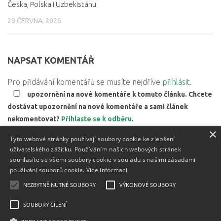
Česka, Polska i Uzbekistánu
29 ČERVNA, 2026
NAPSAT KOMENTÁŘ
Pro přidávání komentářů se musíte nejdříve
přihlásit
.
upozornění na nové komentáře k tomuto článku. Chcete
dostávat upozornění na nové komentáře a sami článek
nekomentovat?
Přihlaste se k odběru
.
×
Web používá Akismet ke snížení množství spamu.
Zjistěte,
Tyto webové stránky používají soubory cookie ke zlepšení
jak jsou zpracovávány údaje z komentářů.
uživatelského zážitku. Používáním našich webových stránek
souhlasíte se všemi soubory cookie v souladu s našimi zásadami
používání souborů cookie.
Více informací
NEZBYTNĚ NUTNÉ SOUBORY
VÝKONOVÉ SOUBORY
Textový obsah je zveřejněn pod licencí
Creative Commons BY
3.0 CZ
, licence vložených materiálů mohou být jiné a jsou
SOUBORY CÍLENÍ
uvedeny u těchto materiálů.