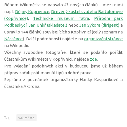
Během Wikiměsta se napsalo 43 nových článků – mezi nimi
např.
Dějiny Kopřivnice
,
Dřevěný kostel svatého Bartoloměje
(Kopřivnice)
,
Technické muzeum Tatra
,
Přírodní park
Podbeskydí
,
Jan Uhlíř (skladatel)
nebo
Jan Sýkora (dirigent)
a
upravilo 144 článků souvisejících s Kopřivnicí (celý seznam na
Nástěnce
). Další podrobnosti najdete na
organizační stránce
na Wikipedii.
Všechny svobodné fotografie, které se podařilo pořídit
účastníkům Wikiměsta v Kopřivnici, najdete
zde
.
Pro vyladění podobných akcí v budoucnu jsme už během
příprav začali psát manuál tipů a dobré praxe.
Sepsáno z poznámek organizátorky Hanky Kašpaříkové a
účastníka Aktrona.
Tags:
wikiměsto