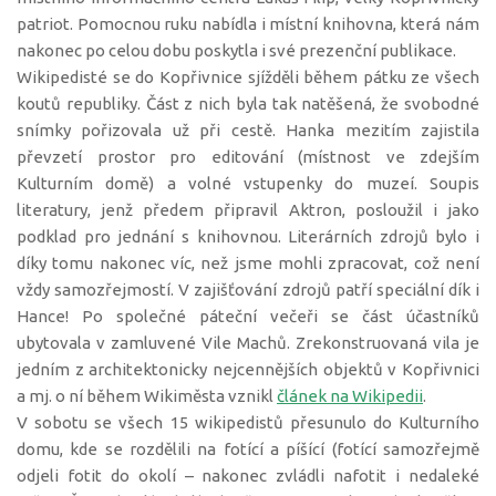
patriot. Pomocnou ruku nabídla i místní knihovna, která nám
nakonec po celou dobu poskytla i své prezenční publikace.
Wikipedisté se do Kopřivnice sjížděli během pátku ze všech
koutů republiky. Část z nich byla tak natěšená, že svobodné
snímky pořizovala už při cestě. Hanka mezitím zajistila
převzetí prostor pro editování (místnost ve zdejším
Kulturním domě) a volné vstupenky do muzeí. Soupis
literatury, jenž předem připravil Aktron, posloužil i jako
podklad pro jednání s knihovnou. Literárních zdrojů bylo i
díky tomu nakonec víc, než jsme mohli zpracovat, což není
vždy samozřejmostí. V zajišťování zdrojů patří speciální dík i
Hance! Po společné páteční večeři se část účastníků
ubytovala v zamluvené Vile Machů. Zrekonstruovaná vila je
jedním z architektonicky nejcennějších objektů v Kopřivnici
a mj. o ní během Wikiměsta vznikl
článek na Wikipedii
.
V sobotu se všech 15 wikipedistů přesunulo do Kulturního
domu, kde se rozdělili na fotící a píšící (fotící samozřejmě
odjeli fotit do okolí – nakonec zvládli nafotit i nedaleké