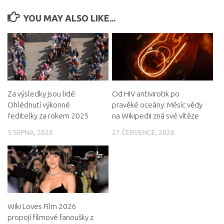
YOU MAY ALSO LIKE...
Za výsledky jsou lidé:
Od HIV antivirotik po
Ohlédnutí výkonné
pravěké oceány: Měsíc vědy
ředitelky za rokem 2025
na Wikipedii zná své vítěze
5 SRPNA, 2026
27 ČERVENCE, 2026
Wiki Loves Film 2026
propojí filmové fanoušky z