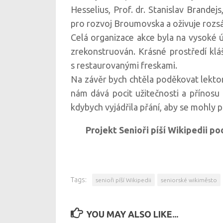
Hesselius,
Prof. dr.
Stanislav Brandejs
pro rozvoj Broumovska a oživuje rozs
Celá organizace akce byla na vysoké 
zrekonstruován. Krásné prostředí kláš
s restaurovanými freskami.
Na závěr bych chtěla poděkovat lekto
nám dává pocit užitečnosti a přínosu 
kdybych vyjádřila přání, aby se mohly
Projekt Senioři píší Wikipedii po
Tags:
senioři píší Wikipedii
seniorské wikiměsto
YOU MAY ALSO LIKE...