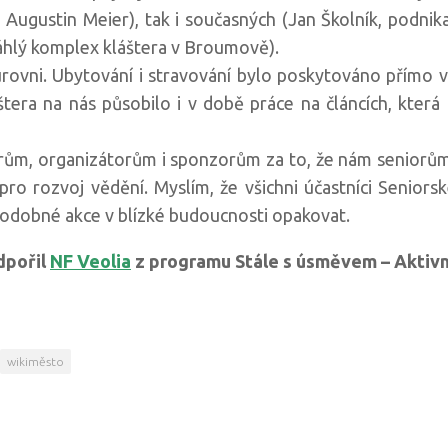
,
Augustin Meier),
tak i současných (Jan Školník, podnika
áhlý komplex kláštera v Broumově).
úrovni. Ubytování i stravování bylo poskytováno přímo v
tera na nás působilo i v době práce na článcích, která
rům, organizátorům i sponzorům za to, že nám seniorům u
pro rozvoj vědění. Myslím, že všichni účastníci Senior
 podobné akce v blízké budoucnosti opakovat.
dpořil
NF Veolia
z programu Stále s úsměvem – Aktivn
wikiměsto