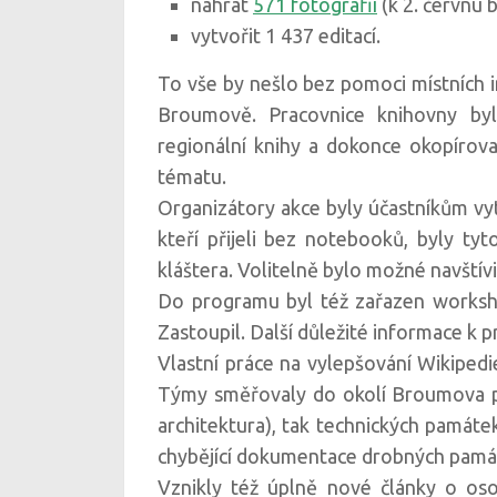
nahrát
571 fotografií
(k 2. červnu 
vytvořit 1 437 editací.
To vše by nešlo bez pomoci místních in
Broumově. Pracovnice knihovny byl
regionální knihy a dokonce okopírov
tématu.
Organizátory akce byly účastníkům v
kteří přijeli bez notebooků, byly 
kláštera. Volitelně bylo možné navštív
Do programu byl též zařazen workshop
Zastoupil. Další důležité informace k 
Vlastní práce na vylepšování Wikipedie
Týmy směřovaly do okolí Broumova pr
architektura), tak technických památek
chybějící dokumentace drobných památ
Vznikly též úplně nové články o os