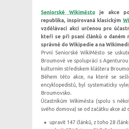
Seniorské Wikiměsto
je akce po
republika, inspirovaná klasickým
Wi
vzdělávací akci určenou pro účastn
kteří se při psaní článků o daném m
správně do Wikipedie a na Wikimed
První Seniorské WikiMěsto se uskut
Broumově ve spolupráci s Agenturou
kulturním střediskem kláštera Broum
Během této akce, na které se sešlo
encyklopedistů, byl systematicky vy
Broumovsko.
Účastníkům Wikiměsta (spolu s několi
svého domova) se od začátku akce až 
upravit 147 článků, z toho 28 článků