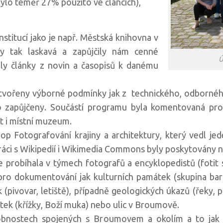
bylo téměř 27% použito ve článcích),
stitucí jako je např. Městská knihovna v
y tak laskavá a zapůjčily nám cenné
Ú
aly články z novin a časopisů k danému
ytvořeny výborné podmínky jak z technického, odbornéh
tyto zapůjčeny. Součástí programu byla komentovaná p
it i místní muzeum.
 Fotografování krajiny a architektury, který vedl jed
práci s Wikipedií i Wikimedia Commons byly poskytovány n
 probíhala v týmech fotografů a encyklopedistů (fotit s
o dokumentování jak kulturních památek (skupina bar
 (pivovar, letiště), případně geologických úkazů (řeky,
ek (křížky, Boží muka) nebo ulic v Broumově.
obnostech spojených s Broumovem a okolím a to jak 