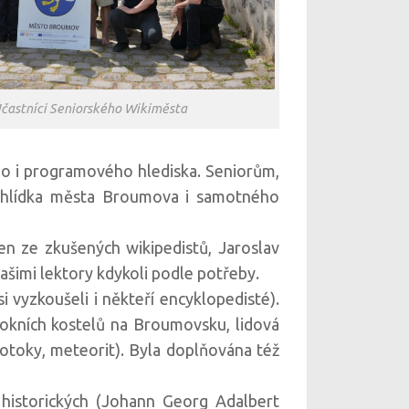
častníci Seniorského Wikiměsta
o i programového hlediska. Seniorům,
rohlídka města Broumova i samotného
en ze zkušených wikipedistů, Jaroslav
ašimi lektory kdykoli podle potřeby.
i vyzkoušeli i někteří encyklopedisté).
okních kostelů na Broumovsku, lidová
 potoky, meteorit). Byla doplňována též
historických (Johann Georg Adalbert