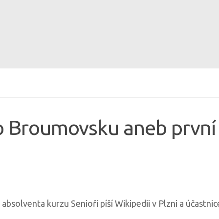
i o Broumovsku aneb první
 absolventa kurzu Senioři píší Wikipedii v Plzni a účastn