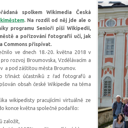
řádaná spolkem Wikimedia Česká
kiměstem
. Na rozdíl od něj jde ale o
íky programu Senioři píší Wikipedii,
ěstě a pořizování fotografií učí, jak
ia Commons přispívat.
ečnilo ve dnech 18.-20. května 2018 v
 pro rozvoj Broumovska, Vzdělávacím a
ov a pod záštitou města Broumov.
 třináct účastníků z řad fotografů a
lepšován obsah české Wikipedie na téma
ka wikipedisty pracujícími virtuálně ze
do konce května společně podařilo:
 založit,