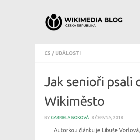
Skip to content
CS
/
UDÁLOSTI
Jak senioři psal
Wikiměsto
BY
GABRIELA BOKOVÁ
·
8 ČERVNA, 2018
Autorkou článku je Libuše Vorlová,