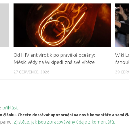
Od HIV antivirotik po pravěké oceány:
Wiki L
Měsíc vědy na Wikipedii zná své vítěze
fanouš
27 ČERVENCE, 2026
29 ČER
ve
přihlásit
.
o článku. Chcete dostávat upozornění na nové komentáře a sami 
 spamu.
Zjistěte, jak jsou zpracovávány údaje z komentářů.