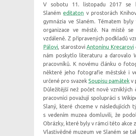
V sobotu 11. listopadu 2017 se 
Slaném
editaton
v prostorách Knihov
gymnázia ve Slaném. Tématem byly 
organizace ve městě. Na místě se a
vzdáleně. Z připravených podkladů vzn
Pálovi
, starostovi
Antonínu Krecarovi
nám poskytlo literaturu a darovalo 
pracovníků. K novému článku o foto
některé jeho fotografie městské i ve
určené pro svazek
Soupisu památek
v 
Důležitější než počet nově vzniklých 
pracovníci považují spolupráci s Wik
Slaný, které chceme v následujících 
s vedením muzea domluvili, že podo
Obrázky, které byly v rámci této akce
Vlastivědné muzeum ve Slaném se tak ř