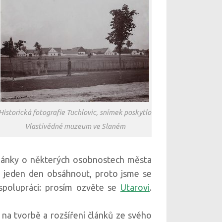
Historická fotografie Tuchlovic, snímek poskytlo
Vlastivědné muzeum ve Slaném
 články o některých osobnostech města
za jeden den obsáhnout, proto jsme se
spolupráci: prosím ozvěte se
Utarovi
.
 na tvorbě a rozšíření článků ze svého