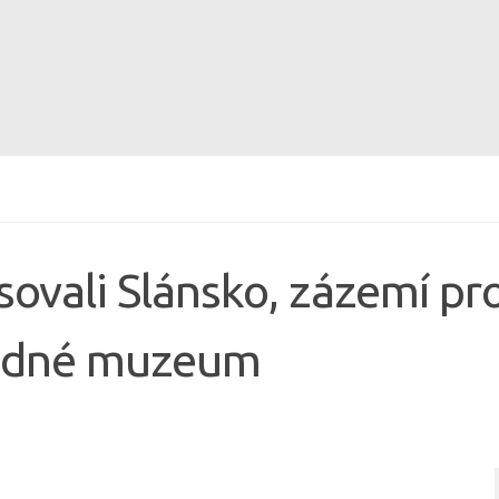
sovali Slánsko, zázemí pr
vědné muzeum