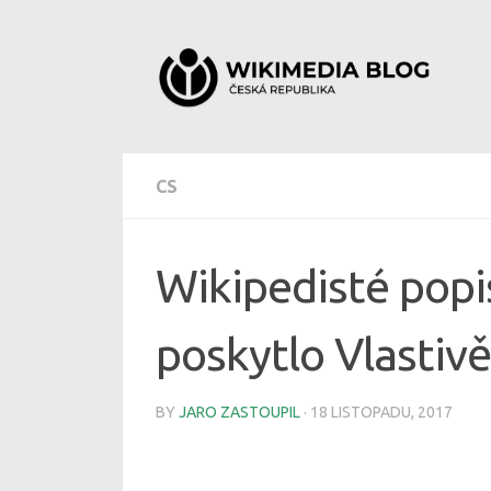
Skip to content
CS
Wikipedisté popi
poskytlo Vlasti
BY
JARO ZASTOUPIL
·
18 LISTOPADU, 2017