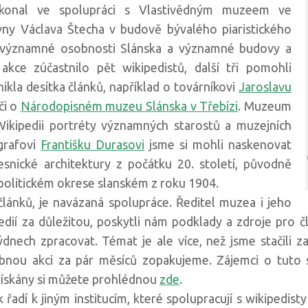
konal ve spolupráci s Vlastivědným muzeem ve
ny Václava Štecha v budově bývalého piaristického
významné osobnosti Slánska a významné budovy a
kce zúčastnilo pět wikipedistů, další tři pomohli
ikla desítka článků, například o továrníkovi
Jaroslavu
či o
Národopisném muzeu Slánska v Třebízi
. Muzeum
Wikipedii portréty významných starostů a muzejních
grafovi
Františku Durasovi
jsme si mohli naskenovat
snické architektury z počátku 20. století, původně
politickém okrese slanském z roku 1904.
článků, je navázaná spolupráce. Ředitel muzea i jeho
ipedií za důležitou, poskytli nám podklady a zdroje pro
týdnech zpracovat. Témat je ale více, než jsme stačili 
bnou akci za pár měsíců zopakujeme. Zájemci o tuto 
 získány si můžete prohlédnou
zde
.
adí k jiným institucím, které spolupracují s wikipedisty