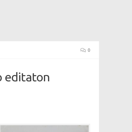
0
o editaton