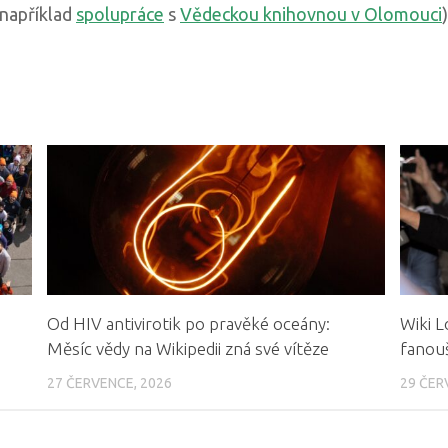
 například
spolupráce
s
Vědeckou knihovnou v Olomouci
)
Od HIV antivirotik po pravěké oceány:
Wiki L
Měsíc vědy na Wikipedii zná své vítěze
fanouš
27 ČERVENCE, 2026
29 ČER