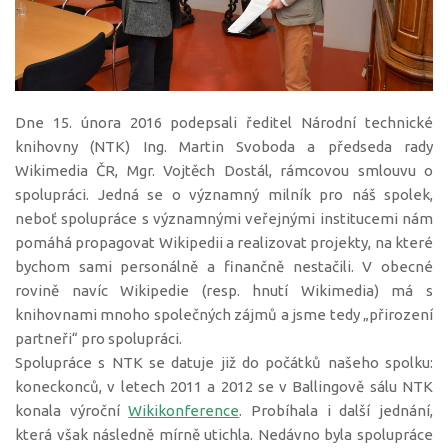
Dne 15. února 2016 podepsali ředitel Národní technické
knihovny (NTK) Ing. Martin Svoboda a předseda rady
Wikimedia ČR, Mgr. Vojtěch Dostál, rámcovou smlouvu o
spolupráci. Jedná se o významný milník pro náš spolek,
neboť spolupráce s významnými veřejnými institucemi nám
pomáhá propagovat Wikipedii a realizovat projekty, na které
bychom sami personálně a finančně nestačili. V obecné
rovině navíc Wikipedie (resp. hnutí Wikimedia) má s
knihovnami mnoho společných zájmů a jsme tedy „přirození
partneři“ pro spolupráci.
Spolupráce s NTK se datuje již do počátků našeho spolku:
koneckonců, v letech 2011 a 2012 se v Ballingově sálu NTK
konala výroční
Wikikonference
. Probíhala i další jednání,
která však následně mírně utichla. Nedávno byla spolupráce