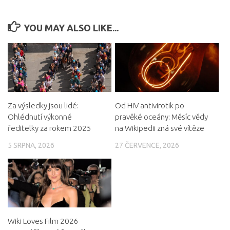
YOU MAY ALSO LIKE...
Za výsledky jsou lidé:
Od HIV antivirotik po
Ohlédnutí výkonné
pravěké oceány: Měsíc vědy
ředitelky za rokem 2025
na Wikipedii zná své vítěze
5 SRPNA, 2026
27 ČERVENCE, 2026
Wiki Loves Film 2026