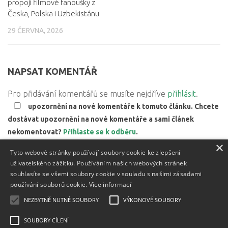
propojí filmové fanoušky z
Česka, Polska i Uzbekistánu
29 ČERVNA, 2026
NAPSAT KOMENTÁŘ
Pro přidávání komentářů se musíte nejdříve
přihlásit
.
upozornění na nové komentáře k tomuto článku. Chcete
dostávat upozornění na nové komentáře a sami článek
nekomentovat?
Přihlaste se k odběru
.
×
Web používá Akismet ke snížení množství spamu.
Zjistěte,
Tyto webové stránky používají soubory cookie ke zlepšení
jak jsou zpracovávány údaje z komentářů.
uživatelského zážitku. Používáním našich webových stránek
souhlasíte se všemi soubory cookie v souladu s našimi zásadami
používání souborů cookie.
Více informací
NEZBYTNĚ NUTNÉ SOUBORY
VÝKONOVÉ SOUBORY
Textový obsah je zveřejněn pod licencí
Creative Commons BY
3.0 CZ
, licence vložených materiálů mohou být jiné a jsou
SOUBORY CÍLENÍ
uvedeny u těchto materiálů.