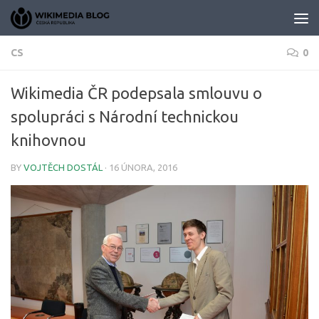
Skip to content
CS
0
Wikimedia ČR podepsala smlouvu o
spolupráci s Národní technickou
knihovnou
BY
VOJTĚCH DOSTÁL
·
16 ÚNORA, 2016