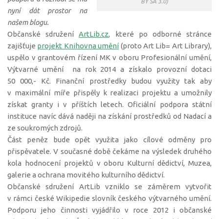
BY SA 3.0)
nyní dát prostor na
našem blogu.
Občanské sdružení
ArtLib.cz
, které po odborné stránce
zajišťuje
projekt Knihovna umění
(proto Art Lib= Art Library),
uspělo v grantovém řízení MK v oboru Profesionální umění,
Výtvarné umění na rok 2014 a získalo provozní dotaci
50 000,- Kč. Finanční prostředky budou využity tak aby
v maximální míře přispěly k realizaci projektu a umožnily
získat granty i v příštích letech. Oficiální podpora státní
instituce navíc dává naději na získání prostředků od Nadací a
ze soukromých zdrojů.
Část peněz bude opět využita jako cílové odměny pro
přispěvatele. V současné době čekáme na výsledek druhého
kola hodnocení projektů v oboru Kulturní dědictví, Muzea,
galerie a ochrana movitého kulturního dědictví.
Občanské sdružení ArtLib vzniklo se záměrem vytvořit
v rámci české Wikipedie slovník českého výtvarného umění.
Podporu jeho činnosti vyjádřilo v roce 2012 i občanské