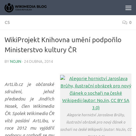
Skip to content
CS
0
WikiProjekt Knihovna umění podpořilo
Ministerstvo kultury ČR
BY
NOJIN
·
24 DUBNA, 2014
ArtLib.cz je občanské
sdružení, jehož
předsedou je Jindřich
Nosek, člen Wikimedia
ČR. Spolek Wikimedia ČR
Alegorie hornictví Jaroslava Brůhy,
vítá poslání ArtLibu, v
ilustrační obrázek pro nový článek o
roce 2012 mu vyjádřil
sochaři na české Wikipedii (autor: NoJin, CC
podporu a rozhodl se mu