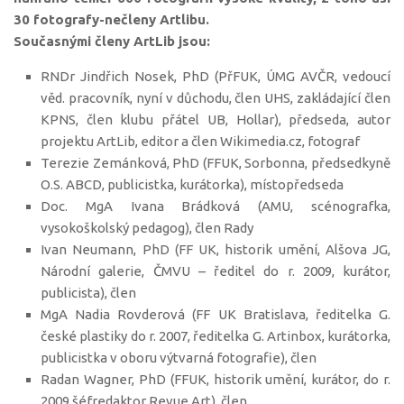
30 fotografy-nečleny Artlibu.
Současnými členy ArtLib jsou:
RNDr Jindřich Nosek, PhD (PřFUK, ÚMG AVČR, vedoucí
věd. pracovník, nyní v důchodu, člen UHS, zakládající člen
KPNS, člen klubu přátel UB, Hollar), předseda, autor
projektu ArtLib, editor a člen Wikimedia.cz, fotograf
Terezie Zemánková, PhD (FFUK, Sorbonna, předsedkyně
O.S. ABCD, publicistka, kurátorka), místopředseda
Doc. MgA Ivana Brádková (AMU, scénografka,
vysokoškolský pedagog), člen Rady
Ivan Neumann, PhD (FF UK, historik umění, Alšova JG,
Národní galerie, ČMVU – ředitel do r. 2009, kurátor,
publicista), člen
MgA Nadia Rovderová (FF UK Bratislava, ředitelka G.
české plastiky do r. 2007, ředitelka G. Artinbox, kurátorka,
publicistka v oboru výtvarná fotografie), člen
Radan Wagner, PhD (FFUK, historik umění, kurátor, do r.
2009 šéfredaktor Revue Art), člen