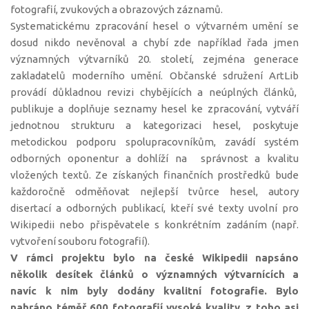
fotografií, zvukových a obrazových záznamů.
Systematickému zpracování hesel o výtvarném umění se
dosud nikdo nevěnoval a chybí zde například řada jmen
významných výtvarníků 20. století, zejména generace
zakladatelů moderního umění. Občanské sdružení ArtLib
provádí důkladnou revizi chybějících a neúplných článků,
publikuje a doplňuje seznamy hesel ke zpracování, vytváří
jednotnou strukturu a kategorizaci hesel, poskytuje
metodickou podporu spolupracovníkům, zavádí systém
odborných oponentur a dohlíží na správnost a kvalitu
vložených textů. Ze získaných finančních prostředků bude
každoročně odměňovat nejlepší tvůrce hesel, autory
disertací a odborných publikací, kteří své texty uvolní pro
Wikipedii nebo přispěvatele s konkrétním zadáním (např.
vytvoření souboru fotografií).
V rámci projektu bylo
na české Wikipedii
napsáno
několik desítek článků o významných výtvarnících a
navíc k nim byly dodány kvalitní fotografie. Bylo
nahráno téměř 600 fotografií vysoké kvality, z toho asi