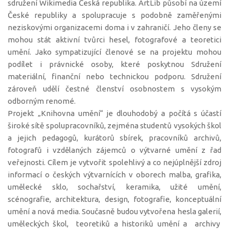
sdružení Wikimedia Česká republika. ArtLib působí na území
České republiky a spolupracuje s podobně zaměřenými
neziskovými organizacemi doma i v zahraničí. Jeho členy se
mohou stát aktivní tvůrci hesel, fotografové a teoretici
umění. Jako sympatizující členové se na projektu mohou
podílet i právnické osoby, které poskytnou Sdružení
materiální, finanční nebo technickou podporu. Sdružení
zároveň udělí čestné členství osobnostem s vysokým
odborným renomé.
Projekt „Knihovna umění“ je dlouhodobý a počítá s účastí
široké sítě spolupracovníků, zejména studentů vysokých škol
a jejich pedagogů, kurátorů sbírek, pracovníků archivů,
fotografů i vzdělaných zájemců o výtvarné umění z řad
veřejnosti. Cílem je vytvořit spolehlivý a co nejúplnější zdroj
informací o českých výtvarnících v oborech malba, grafika,
umělecké sklo, sochařství, keramika, užité umění,
scénografie, architektura, design, fotografie, konceptuální
umění a nová media. Současně budou vytvořena hesla galerií,
uměleckých škol, teoretiků a historiků umění a archivy