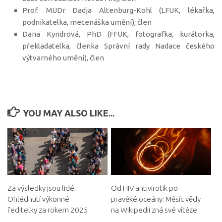
Prof. MUDr Dadja Altenburg-Kohl (LFUK, lékařka,
podnikatelka, mecenáška umění), člen
Dana Kyndrová, PhD (FFUK, fotografka, kurátorka,
překladatelka, členka Správní rady Nadace českého
výtvarného umění), člen
YOU MAY ALSO LIKE...
Za výsledky jsou lidé:
Od HIV antivirotik po
Ohlédnutí výkonné
pravěké oceány: Měsíc vědy
ředitelky za rokem 2025
na Wikipedii zná své vítěze