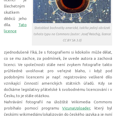
šlechetným
skutkem
dědiců jeho
díla.
Tato
Statoblast bochnatky americké, takřka jediný obrázek
licence
tohoto typu na Commons (autor: Josef Reischig, licence
CC BY SA 3.0)
zjednodušeně říká, že s fotografiemi si kdokoliv může dělat,
co se mu zachce, za podmínek, že uvede autora a zachová
licenci. Ve společnosti stále není zvykem fotografie takto
průhledně uvolňovat pro veřejné blaho, i když pod
podobnými licencemi je např. registrováno veškeré dílo
vznikající činností amerických státních úřadů. Kdy se
dočkáme legislativy přátelské k svobodnému licencování i v
Česku, to je stále otázkou.
Nahrávání fotografií na úložiště Wikimedia Commons
probíhalo pomocí programu
VicunaUploader
, který byl
českými wikimediány lokalizován do českého jazyka a je nyní