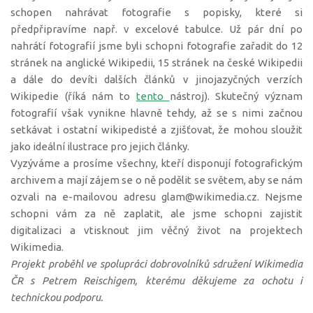
schopen nahrávat fotografie s popisky, které si
předpřipravíme např. v excelové tabulce. Už pár dní po
nahrátí fotografií jsme byli schopni fotografie zařadit do 12
stránek na anglické Wikipedii, 15 stránek na české Wikipedii
a dále do devíti dalších článků v jinojazyčných verzích
Wikipedie (říká nám to
tento
nástroj). Skutečný význam
fotografií však vynikne hlavně tehdy, až se s nimi začnou
setkávat i ostatní wikipedisté a zjišťovat, že mohou sloužit
jako ideální ilustrace pro jejich články.
Vyzýváme a prosíme všechny, kteří disponují fotografickým
archivem a mají zájem se o ně podělit se světem, aby se nám
ozvali na e-mailovou adresu glam@wikimedia.cz. Nejsme
schopni vám za ně zaplatit, ale jsme schopni zajistit
digitalizaci a vtisknout jim věčný život na projektech
Wikimedia.
Projekt proběhl ve spolupráci dobrovolníků sdružení Wikimedia
ČR s Petrem Reischigem, kterému děkujeme za ochotu i
technickou podporu.