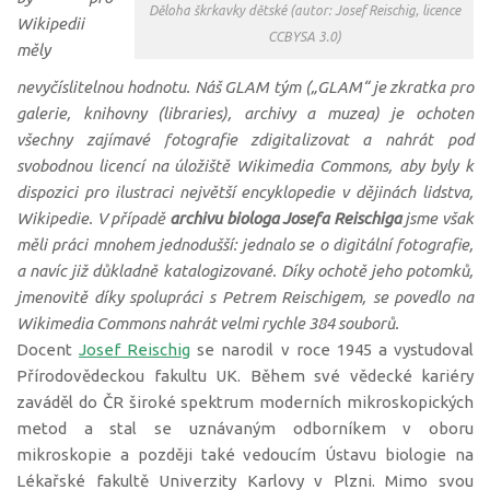
Děloha škrkavky dětské (autor: Josef Reischig, licence
Wikipedii
CCBYSA 3.0)
měly
nevyčíslitelnou hodnotu. Náš GLAM tým („GLAM“ je zkratka pro
galerie, knihovny (libraries), archivy a muzea) je ochoten
všechny zajímavé fotografie zdigitalizovat a nahrát pod
svobodnou licencí na úložiště Wikimedia Commons, aby byly k
dispozici pro ilustraci největší encyklopedie v dějinách lidstva,
Wikipedie. V případě
archivu biologa Josefa Reischiga
jsme však
měli práci mnohem jednodušší: jednalo se o digitální fotografie,
a navíc již důkladně katalogizované. Díky ochotě jeho potomků,
jmenovitě díky spolupráci s Petrem Reischigem, se povedlo na
Wikimedia Commons nahrát velmi rychle 384 souborů.
Docent
Josef Reischig
se narodil v roce 1945 a vystudoval
Přírodovědeckou fakultu UK. Během své vědecké kariéry
zaváděl do ČR široké spektrum moderních mikroskopických
metod a stal se uznávaným odborníkem v oboru
mikroskopie a později také vedoucím Ústavu biologie na
Lékařské fakultě Univerzity Karlovy v Plzni. Mimo svou