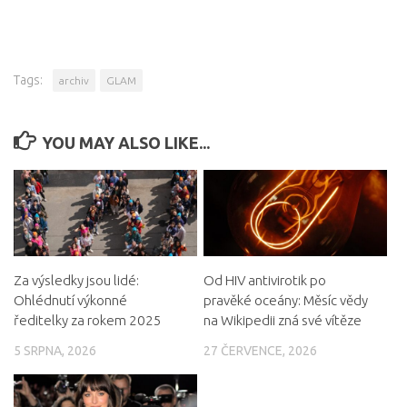
Tags:
archiv
GLAM
YOU MAY ALSO LIKE...
Za výsledky jsou lidé:
Od HIV antivirotik po
Ohlédnutí výkonné
pravěké oceány: Měsíc vědy
ředitelky za rokem 2025
na Wikipedii zná své vítěze
5 SRPNA, 2026
27 ČERVENCE, 2026