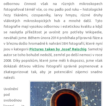
odbornou činnost však na různých mikroskopech
fotografoval téměř vše, co mu padlo pod ruku – histologické
řezy tkáněmi, cizopasníky, larvy hmyzu, různé druhy
vláknitých mikroskopických hub a mnohé další. Tyto
fotografie mají vysokou odbornou i estetickou kvalitu a když
se naskytla příležitost je uvolnit pro potřeby Wikipedie,
neváhali jsme. Během února 2014 probíhala přípravná fáze a
v březnu došlo hromadně k nahrání 384 fotografií, které nyní
jsou v kategorii
Pictures taken by Josef Reischig
. Samotný
autor se toho bohužel nedožil, zemřel po delší nemoci v roce
2008. Díky popiskům, které jsme měli k dispozici, jsme však
dokázali drtivou většinu fotografií správně pojmenovat a
zkategorizovat tak, aby je potenciální zájemci snadno
nalezli.
Uvolnění
pod
svobodnou
licencí je