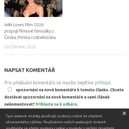
Wiki Loves Film 2026
propojí filmové fanoušky z
Česka, Polska i Uzbekistánu
29 ČERVNA, 2026
NAPSAT KOMENTÁŘ
Pro přidávání komentářů se musíte nejdříve
přihlásit
.
upozornění na nové komentáře k tomuto článku. Chcete
dostávat upozornění na nové komentáře a sami článek
nekomentovat?
Přihlaste se k odběru
.
×
Web používá Akismet ke snížení množství spamu.
Zjistěte,
Tyto webové stránky používají soubory cookie ke zlepšení
jak jsou zpracovávány údaje z komentářů.
uživatelského zážitku. Používáním našich webových stránek
souhlasíte se všemi soubory cookie v souladu s našimi zásadami