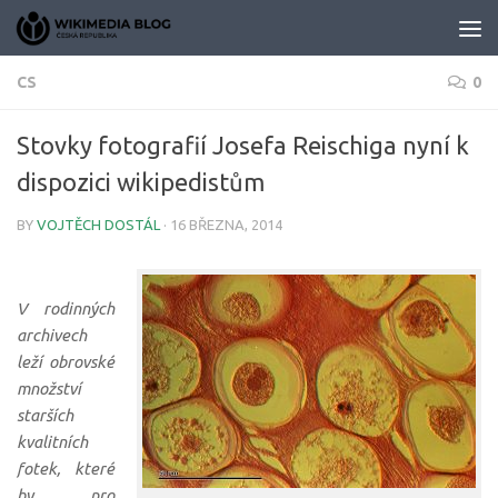
Skip to content
CS
0
Stovky fotografií Josefa Reischiga nyní k
dispozici wikipedistům
BY
VOJTĚCH DOSTÁL
·
16 BŘEZNA, 2014
V rodinných
archivech
leží obrovské
množství
starších
kvalitních
fotek, které
by pro