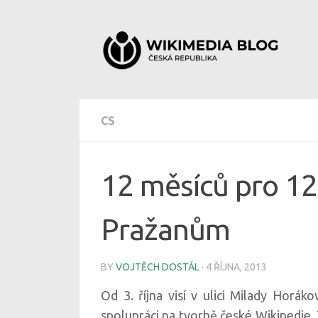
Skip to content
CS
12 měsíců pro 12
Pražanům
BY
VOJTĚCH DOSTÁL
·
4 ŘÍJNA, 2013
Od 3. října visí v ulici Milady Horák
spolupráci na tvorbě české Wikipedie