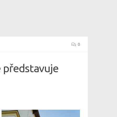
0
e představuje