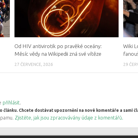
Od HIV antivirotik po pravěké oceány:
Wiki L
Měsíc vědy na Wikipedii zná své vítěze
fanouš
27 ČERVENCE, 2026
29 ČER
ve
přihlásit
.
o článku. Chcete dostávat upozornění na nové komentáře a sami 
 spamu.
Zjistěte, jak jsou zpracovávány údaje z komentářů.