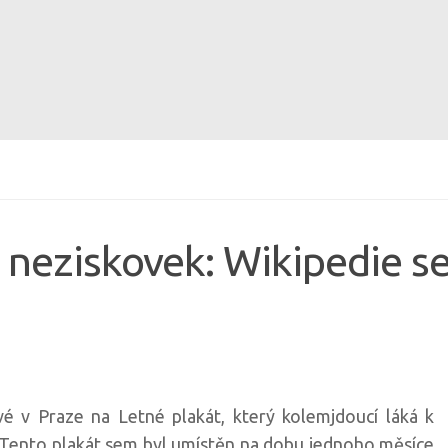
 neziskovek: Wikipedie s
ové v Praze na Letné plakát, který kolemjdoucí láká k
. Tento plakát sem byl umístěn na dobu jednoho měsíce