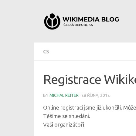
Skip to content
CS
Registrace Wiki
BY
MICHAL REITER
·
28 ŘÍJNA, 2012
Online registraci jsme již ukončili. Můž
Těšíme se shledání.
Vaši organizátoři