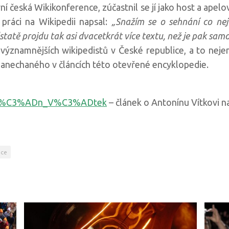
í česká Wikikonference, zúčastnil se jí jako host a apelov
 práci na Wikipedii napsal:
„Snažím se o sehnání co nej
atě projdu tak asi dvacetkrát více textu, než je pak samo
jvýznamnějších wikipedistů v České republice, a to neje
zanechaného v článcích této otevřené encyklopedie.
Anton%C3%ADn_V%C3%ADtek
– článek o Antonínu Vítkovi n
nce