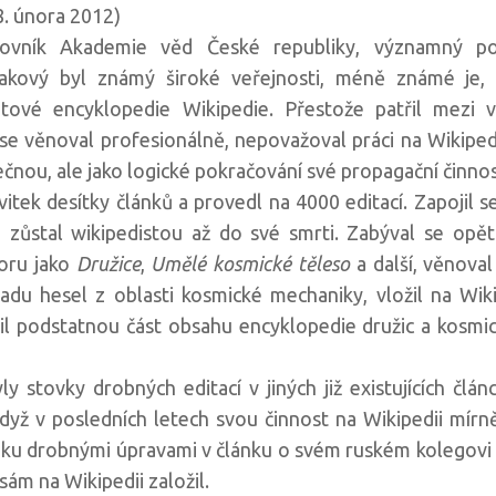
. února 2012)
vník Akademie věd České republiky, významný pop
akový byl známý široké veřejnosti, méně známé je,
netové encyklopedie Wikipedie. Přestože patřil mezi
se věnoval profesionálně, nepovažoval práci na Wikipedi
ečnou, ale jako logické pokračování své propagační činnos
tek desítky článků a provedl na 4000 editací. Zapojil se
a zůstal wikipedistou až do své smrti. Zabýval se op
boru jako
Družice
,
Umělé kosmické těleso
a další, věnova
 řadu hesel z oblasti kosmické mechaniky, vložil na Wi
nil podstatnou část obsahu encyklopedie družic a kosm
 stovky drobných editací v jiných již existujících člán
yž v posledních letech svou činnost na Wikipedii mírně
oku drobnými úpravami v článku o svém ruském kolegovi
sám na Wikipedii založil.