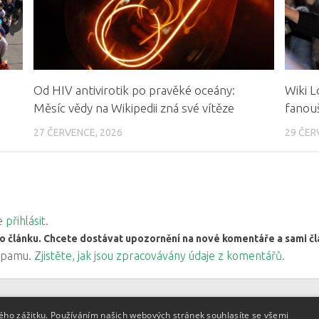
Od HIV antivirotik po pravěké oceány:
Wiki L
Měsíc vědy na Wikipedii zná své vítěze
fanouš
27 ČERVENCE, 2026
29 ČER
ve
přihlásit
.
o článku. Chcete dostávat upozornění na nové komentáře a sami 
 spamu.
Zjistěte, jak jsou zpracovávány údaje z komentářů.
kého zážitku. Používáním našich webových stránek souhlasíte se všemi