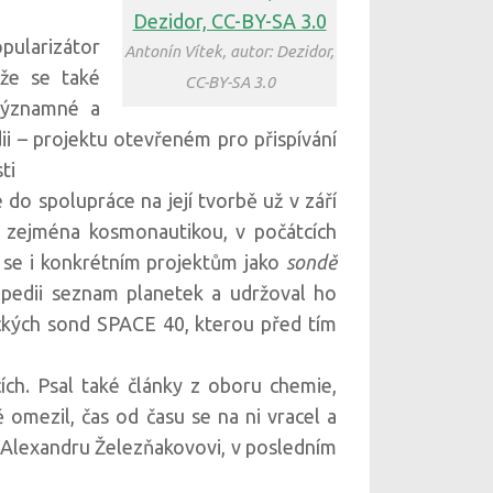
ularizátor
Antonín Vítek, autor: Dezidor,
 že se také
CC-BY-SA 3.0
 významné a
i – projektu otevřeném pro přispívání
ti
 do spolupráce na její tvorbě už v září
ět zejména kosmonautikou, v počátcích
l se i konkrétním projektům jako
sondě
kipedii seznam planetek a udržoval ho
ických sond SPACE 40, kterou před tím
cích. Psal také články z oboru chemie,
 omezil, čas od času se na ni vracel a
 Alexandru Železňakovovi, v posledním