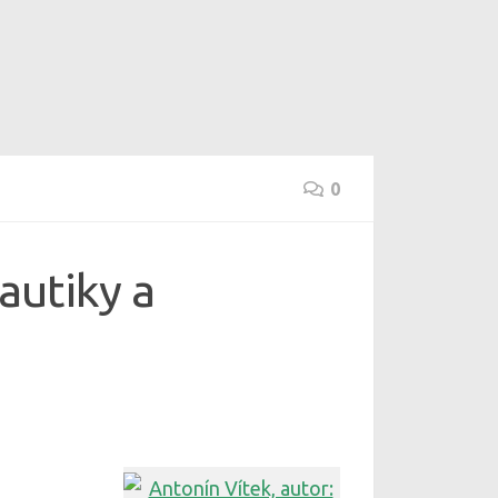
0
autiky a