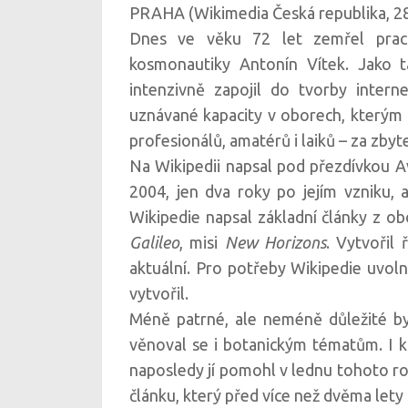
PRAHA (Wikimedia Česká republika, 28
Dnes ve věku 72 let zemřel praco
kosmonautiky Antonín Vítek. Jako t
intenzivně zapojil do tvorby inter
uznávané kapacity v oborech, kterým 
profesionálů, amatérů i laiků – za zbyt
Na Wikipedii napsal pod přezdívkou Avi
2004, jen dva roky po jejím vzniku, 
Wikipedie napsal základní články z o
Galileo
, misi
New Horizons
. Vytvořil
aktuální. Pro potřeby Wikipedie uvol
vytvořil.
Méně patrné, ale neméně důležité byly
věnoval se i botanickým tématům. I kd
naposledy jí pomohl v lednu tohoto r
článku, který před více než dvěma lety 