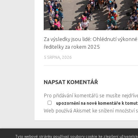
Za výsledky jsou lidé: Ohlédnutí výkonné
ředitelky za rokem 2025
5 SRPNA, 2026
NAPSAT KOMENTÁŘ
Pro přidávání komentářů se musíte nejdří
upozornění na nové komentáře k tomut
Web používá Akismet ke snížení množství
Tyto webové stránky používají soubory cookie ke zlepšení uživatels