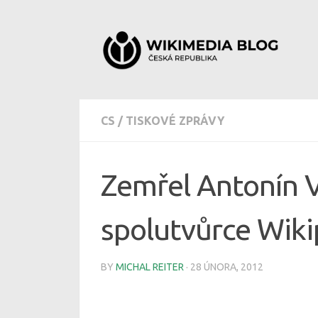
Skip to content
CS
/
TISKOVÉ ZPRÁVY
Zemřel Antonín V
spolutvůrce Wiki
BY
MICHAL REITER
·
28 ÚNORA, 2012