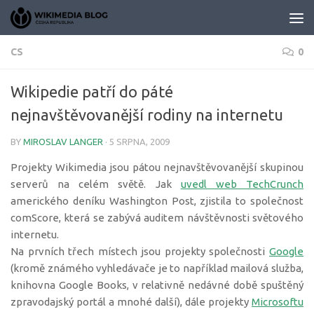
Skip to content
CS
0
Wikipedie patří do páté
nejnavštěvovanější rodiny na internetu
BY
MIROSLAV LANGER
·
5 SRPNA, 2009
Projekty Wikimedia jsou pátou nejnavštěvovanější skupinou
serverů na celém světě. Jak
uvedl web TechCrunch
amerického deníku Washington Post, zjistila to společnost
comScore, která se zabývá auditem návštěvnosti světového
internetu.
Na prvních třech místech jsou projekty společnosti
Google
(kromě známého vyhledávače je to například mailová služba,
knihovna Google Books, v relativně nedávné době spuštěný
zpravodajský portál a mnohé další), dále projekty
Microsoftu