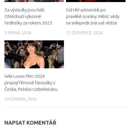
Za výsledky jsou lidé:
Od HIV antivirotik po
Ohlédnutí výkonné
pravěké oceány: Měsíc vědy
ředitelky za rokem 2025
na Wikipedii zná své vítěze
5 SRPNA, 2026
27 ČERVENCE, 2026
Wiki Loves Film 2026
propojí filmové fanoušky z
Česka, Polska i Uzbekistánu
29 ČERVNA, 2026
NAPSAT KOMENTÁŘ