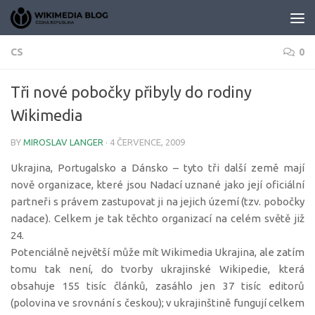
Skip to content
CS
0
Tři nové pobočky přibyly do rodiny
Wikimedia
BY
MIROSLAV LANGER
·
4 ČERVENCE, 2009
Ukrajina, Portugalsko a Dánsko – tyto tři další země mají
nově organizace, které jsou Nadací uznané jako její oficiální
partneři s právem zastupovat ji na jejich území (tzv. pobočky
nadace). Celkem je tak těchto organizací na celém světě již
24.
Potenciálně největší může mít Wikimedia Ukrajina, ale zatím
tomu tak není, do tvorby ukrajinské Wikipedie, která
obsahuje 155 tisíc článků, zasáhlo jen 37 tisíc editorů
(polovina ve srovnání s českou); v ukrajinštině fungují celkem