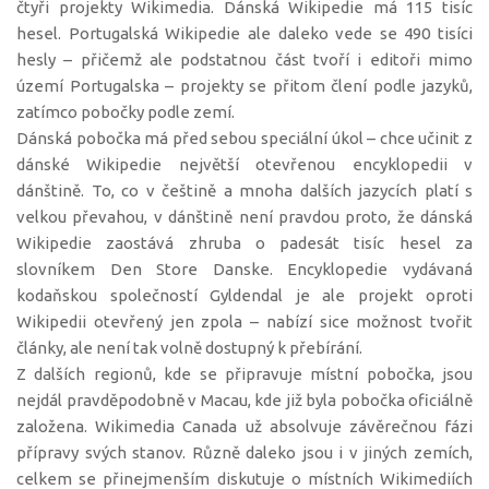
čtyři projekty Wikimedia. Dánská Wikipedie má 115 tisíc
hesel. Portugalská Wikipedie ale daleko vede se 490 tisíci
hesly – přičemž ale podstatnou část tvoří i editoři mimo
území Portugalska – projekty se přitom člení podle jazyků,
zatímco pobočky podle zemí.
Dánská pobočka má před sebou speciální úkol – chce učinit z
dánské Wikipedie největší otevřenou encyklopedii v
dánštině. To, co v češtině a mnoha dalších jazycích platí s
velkou převahou, v dánštině není pravdou proto, že dánská
Wikipedie zaostává zhruba o padesát tisíc hesel za
slovníkem Den Store Danske. Encyklopedie vydávaná
kodaňskou společností Gyldendal je ale projekt oproti
Wikipedii otevřený jen zpola – nabízí sice možnost tvořit
články, ale není tak volně dostupný k přebírání.
Z dalších regionů, kde se připravuje místní pobočka, jsou
nejdál pravděpodobně v Macau, kde již byla pobočka oficiálně
založena. Wikimedia Canada už absolvuje závěrečnou fázi
přípravy svých stanov. Různě daleko jsou i v jiných zemích,
celkem se přinejmenším diskutuje o místních Wikimediích