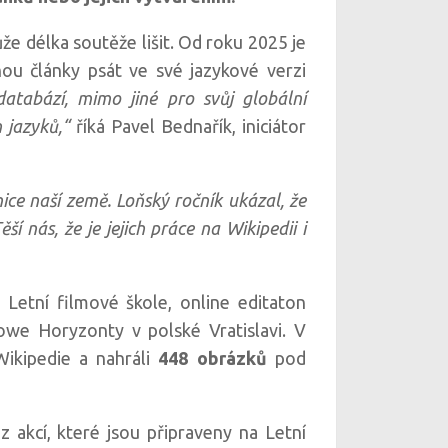
ůže délka soutěže lišit. Od roku 2025 je
ou články psát ve své jazykové verzi
atabází, mimo jiné pro svůj globální
 jazyků,“
říká Pavel Bednařík, iniciátor
ice naší země. Loňský ročník ukázal, že
 nás, že je jejich práce na Wikipedii i
 Letní filmové škole, online editaton
owe Horyzonty v polské Vratislavi. V
Wikipedie a nahráli
448 obrázků
pod
z akcí, které jsou připraveny na Letní