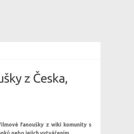
ušky z Česka,
filmové fanoušky z wiki komunity s
lánků nebo jejich vytvářením.