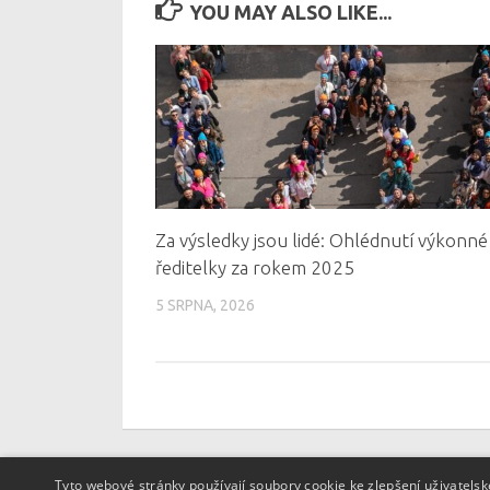
YOU MAY ALSO LIKE...
Za výsledky jsou lidé: Ohlédnutí výkonné
ředitelky za rokem 2025
5 SRPNA, 2026
Tyto webové stránky používají soubory cookie ke zlepšení uživatels