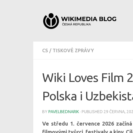
Skip to content
CS
/
TISKOVÉ ZPRÁVY
Wiki Loves Film 
Polska i Uzbekis
BY
PAVELBEDNARIK
· PUBLISHED
29 ČERVNA, 20
Ve středu 1. července 2026 začíná
filmovými tvůrci, festivaly a kiny. 