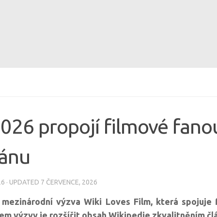
2026 propojí filmové fano
tánu
26
· UPDATED
7 ČERVENCE, 2026
 mezinárodní výzva Wiki Loves Film, která spojuje 
Cílem výzvy je rozšířit obsah Wikipedie zkvalitněním č