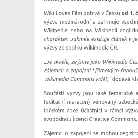
Wiki Loves Film potrvá v Česku
od 1. 
výzva mezinárodní a zahrnuje všechn
Wikipedie nebo na Wikipedii anglic
charakter. Jakmile existuje článek v j
výzvy ze spolku Wikimedia ČR.
„Je skvělé, že jsme jako Wikimedia Čes
zájemců o zapojení i filmových fanoušk
Wikimedia Commons vidět,“
dodává Klá
Součástí výzvy jsou také tematické a
(editační maraton) věnovaný uzbecké
loňském roce účastníci v rámci výzv
svobodnou licencí Creative Commons.
Zájemci o zapojení se mohou regist