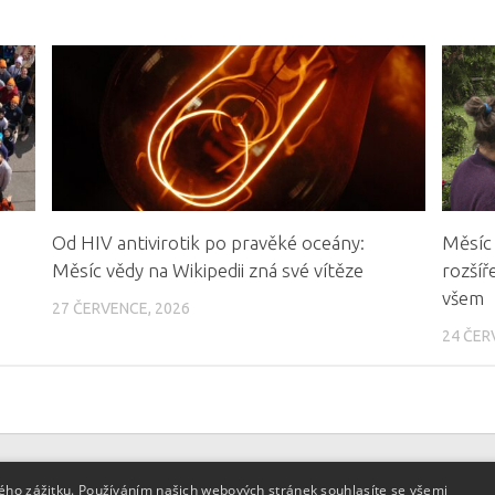
Od HIV antivirotik po pravěké oceány:
Měsíc 
Měsíc vědy na Wikipedii zná své vítěze
rozšíř
všem
27 ČERVENCE, 2026
24 ČER
kého zážitku. Používáním našich webových stránek souhlasíte se všemi