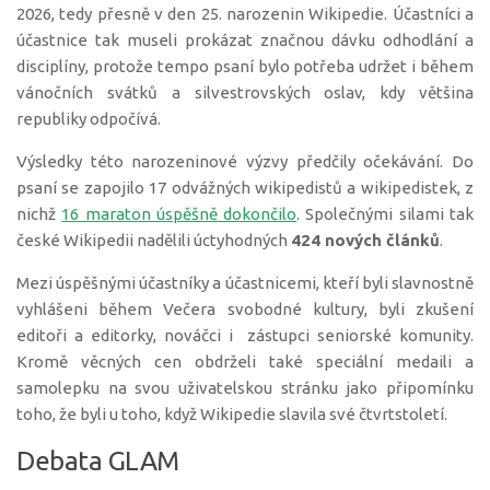
2026, tedy přesně v den 25. narozenin Wikipedie. Účastníci a
účastnice tak museli prokázat značnou dávku odhodlání a
disciplíny, protože tempo psaní bylo potřeba udržet i během
vánočních svátků a silvestrovských oslav, kdy většina
republiky odpočívá.
Výsledky této narozeninové výzvy předčily očekávání. Do
psaní se zapojilo 17 odvážných wikipedistů a wikipedistek, z
nichž
16 maraton úspěšně dokončilo
. Společnými silami tak
české Wikipedii nadělili úctyhodných
424 nových článků
.
Mezi úspěšnými účastníky a účastnicemi, kteří byli slavnostně
vyhlášeni během Večera svobodné kultury, byli zkušení
editoři a editorky, nováčci i zástupci seniorské komunity.
Kromě věcných cen obdrželi také speciální medaili a
samolepku na svou uživatelskou stránku jako připomínku
toho, že byli u toho, když Wikipedie slavila své čtvrtstoletí.
Debata GLAM