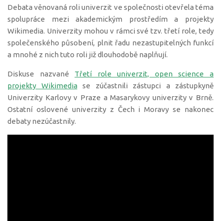
Debata věnovaná roli univerzit ve společnosti otevřela téma
spolupráce mezi akademickým prostředím a projekty
Wikimedia. Univerzity mohou v rámci své tzv. třetí role, tedy
společenského působení, plnit řadu nezastupitelných funkcí
a mnohé z nich tuto roli již dlouhodobě naplňují.
Diskuse nazvané
Třetí role univerzit, open science a
projekty Wikimedia
se zúčastnili zástupci a zástupkyně
Univerzity Karlovy v Praze a Masarykovy univerzity v Brně.
Ostatní oslovené univerzity z Čech i Moravy se nakonec
debaty nezúčastnily.