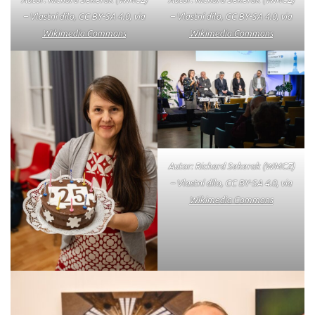
– Vlastní dílo, CC BY-SA 4.0, via
– Vlastní dílo, CC BY-SA 4.0, via
Wikimedia Common
s
Wikimedia Commons
Autor: Richard Sekerak (WMCZ)
– Vlastní dílo, CC BY-SA 4.0, via
Wikimedia Commons