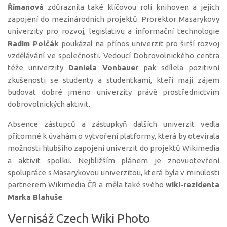
Římanová
zdůraznila také klíčovou roli knihoven a jejich
zapojení do mezinárodních projektů. Prorektor Masarykovy
univerzity pro rozvoj, legislativu a informační technologie
Radim Polčák
poukázal na přínos univerzit pro širší rozvoj
vzdělávání ve společnosti. Vedoucí Dobrovolnického centra
téže univerzity
Daniela Vonbauer
pak sdílela pozitivní
zkušenosti se studenty a studentkami, kteří mají zájem
budovat dobré jméno univerzity právě prostřednictvím
dobrovolnických aktivit.
Absence zástupců a zástupkyň dalších univerzit vedla
přítomné k úvahám o vytvoření platformy, která by otevírala
možnosti hlubšího zapojení univerzit do projektů Wikimedia
a aktivit spolku. Nejbližším plánem je znovuotevření
spolupráce s Masarykovou univerzitou, která byla v minulosti
partnerem Wikimedia ČR a měla také svého
wiki-rezidenta
Marka Blahuše
.
Vernisáž Czech Wiki Photo