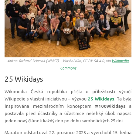
Autor: Richard Sekerak (WMCZ) – Vlastní dílo, CC BY-SA 4.0, via
Wikimedia
Commons
25 Wikidays
Wikimedia Česká republika přišla u příležitosti výročí
Wikipedie s vlastní iniciativou – výzvou
25 Wikidays
. Ta byla
inspirována mezinárodním konceptem
#100wikidays
a
postavila před účastníky a účastnice nelehký úkol: napsat
jeden nový článek každý den po dobu symbolických 25 dní.
Maraton odstartoval 22. prosince 2025 a vyvrcholil 15. ledna