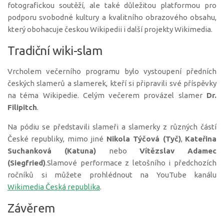
fotografickou soutěží, ale také důležitou platformou pro
podporu svobodné kultury a kvalitního obrazového obsahu,
který obohacuje českou Wikipedii i další projekty Wikimedia.
Tradiční wiki-slam
Vrcholem večerního programu bylo vystoupení předních
českých slamerů a slamerek, kteří si připravili své příspěvky
na téma Wikipedie. Celým večerem provázel slamer
Dr.
Filipitch
.
Na pódiu se představili slameři a slamerky z různých částí
České republiky, mimo jiné
Nikola Týčová (Tyč)
,
Kateřina
Suchanková (Katuna)
nebo
Vítězslav Adamec
(Siegfried)
.Slamové performace z letošního i předchozích
ročníků si můžete prohlédnout na YouTube kanálu
Wikimedia Česká republika
.
Závěrem