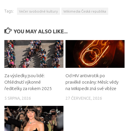
Tags:
Večer svobodné kultury
Wikimedia Česká republika
YOU MAY ALSO LIKE...
Za výsledky jsou lidé:
Od HIV antivirotik po
Ohlédnutí výkonné
pravěké oceány: Měsíc vědy
ředitelky za rokem 2025
na Wikipedii zná své vítěze
5 SRPNA, 2026
27 ČERVENCE, 2026