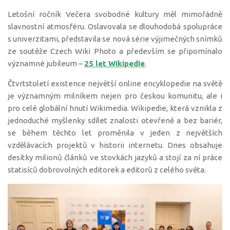
Letošní ročník Večera svobodné kultury měl mimořádně
slavnostní atmosféru. Oslavovala se dlouhodobá spolupráce
s univerzitami, představila se nová série výjimečných snímků
ze soutěže Czech Wiki Photo a především se připomínalo
významné jubileum –
25 let Wikipedie
.
Čtvrtstoletí existence největší online encyklopedie na světě
je významným milníkem nejen pro českou komunitu, ale i
pro celé globální hnutí Wikimedia. Wikipedie, která vznikla z
jednoduché myšlenky sdílet znalosti otevřeně a bez bariér,
se během těchto let proměnila v jeden z největších
vzdělávacích projektů v historii internetu. Dnes obsahuje
desítky milionů článků ve stovkách jazyků a stojí za ní práce
statisíců dobrovolných editorek a editorů z celého světa.