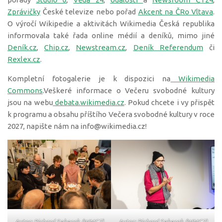
Zprávičky
České televize nebo pořad
Akcent na ČRo Vltava
.
O výročí Wikipedie a aktivitách Wikimedia Česká republika
informovala také řada online médií a deníků, mimo jiné
Deník.cz
,
Chip.cz
,
Newstream.cz
,
Deník Referendum
či
Rexlex.cz
.
Kompletní fotogalerie je k dispozici na
Wikimedia
Commons
.Veškeré informace o Večeru svobodné kultury
jsou na webu
debata.wikimedia.cz
. Pokud chcete i vy přispět
k programu a obsahu příštího Večera svobodné kultury v roce
2027, napište nám na info@wikimedia.cz!
Autor: Richard Sekerak (WMCZ)
Autor: Richard Sekerak (WMCZ)