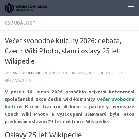
Skip to content
CS
/
UDÁLOSTI
Večer svobodné kultury 2026: debata,
Czech Wiki Photo, slam i oslavy 25 let
Wikipedie
BY
PAVELBEDNARIK
· PUBLISHED
16 BŘEZNA, 2026
· UPDATED
16
BŘEZNA, 2026
V pátek 16. ledna 2026 proběhla největší každoroční
společenská akce české wiki-komunity
Večer svobodné
kultury
. Kromě tradiční diskuse s partnery, vernisáže
Czech Wiki Photo a vystoupení slammerů byla letos
především oslavou 25 let existence Wikipedie.
Oslavy 25 let Wikipedie