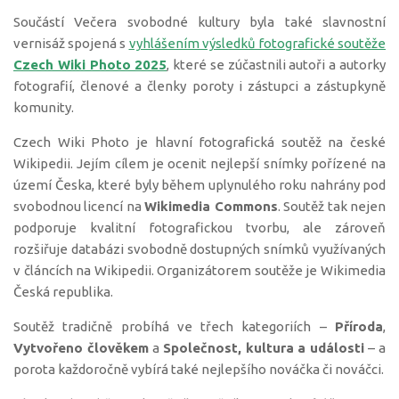
Součástí Večera svobodné kultury byla také slavnostní
vernisáž spojená s
vyhlášením výsledků fotografické soutěže
Czech Wiki Photo 2025
, které se zúčastnili autoři a autorky
fotografií, členové a členky poroty i zástupci a zástupkyně
komunity.
Czech Wiki Photo je hlavní fotografická soutěž na české
Wikipedii. Jejím cílem je ocenit nejlepší snímky pořízené na
území Česka, které byly během uplynulého roku nahrány pod
svobodnou licencí na
Wikimedia Commons
. Soutěž tak nejen
podporuje kvalitní fotografickou tvorbu, ale zároveň
rozšiřuje databázi svobodně dostupných snímků využívaných
v článcích na Wikipedii. Organizátorem soutěže je Wikimedia
Česká republika.
Soutěž tradičně probíhá ve třech kategoriích –
Příroda
,
Vytvořeno člověkem
a
Společnost, kultura a události
– a
porota každoročně vybírá také nejlepšího nováčka či nováčci.