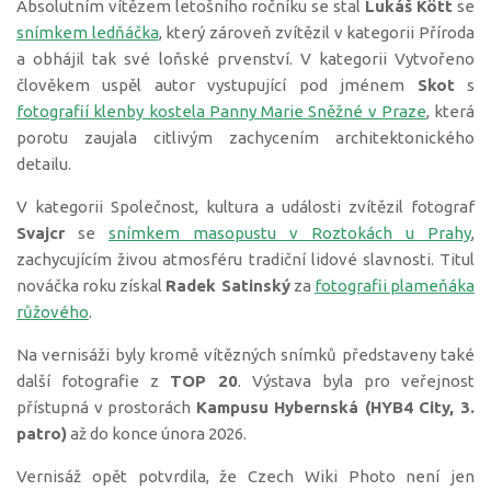
Absolutním vítězem letošního ročníku se stal
Lukáš Kött
se
snímkem ledňáčka
, který zároveň zvítězil v kategorii Příroda
a obhájil tak své loňské prvenství. V kategorii Vytvořeno
člověkem uspěl autor vystupující pod jménem
Skot
s
fotografií klenby kostela Panny Marie Sněžné v Praze
, která
porotu zaujala citlivým zachycením architektonického
detailu.
V kategorii Společnost, kultura a události zvítězil fotograf
Svajcr
se
snímkem masopustu v Roztokách u Prahy
,
zachycujícím živou atmosféru tradiční lidové slavnosti. Titul
nováčka roku získal
Radek Satinský
za
fotografii plameňáka
růžového
.
Na vernisáži byly kromě vítězných snímků představeny také
další fotografie z
TOP 20
. Výstava byla pro veřejnost
přístupná v prostorách
Kampusu Hybernská (HYB4 City, 3.
patro)
až do konce února 2026.
Vernisáž opět potvrdila, že Czech Wiki Photo není jen