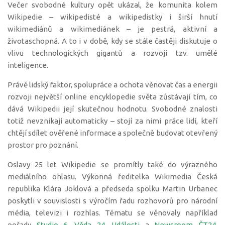
Večer svobodné kultury opět ukázal, že komunita kolem
Wikipedie – wikipedisté a wikipedistky i širší hnutí
wikimediánů a wikimediánek – je pestrá, aktivní a
životaschopná. A to i v době, kdy se stále častěji diskutuje o
vlivu technologických gigantů a rozvoji tzv. umělé
inteligence.
Právě lidský faktor, spolupráce a ochota věnovat čas a energii
rozvoji největší online encyklopedie světa zůstávají tím, co
dává Wikipedii její skutečnou hodnotu. Svobodné znalosti
totiž nevznikají automaticky – stojí za nimi práce lidí, kteří
chtějí sdílet ověřené informace a společně budovat otevřený
prostor pro poznání.
Oslavy 25 let Wikipedie se promítly také do výrazného
mediálního ohlasu. Výkonná ředitelka Wikimedia Česká
republika Klára Joklová a předseda spolku Martin Urbanec
poskytli v souvislosti s výročím řadu rozhovorů pro národní
média, televizi i rozhlas. Tématu se věnovaly například
pořady
Studio 6
,
Věda 24
,
Události
a
Newsroom ČT24
,