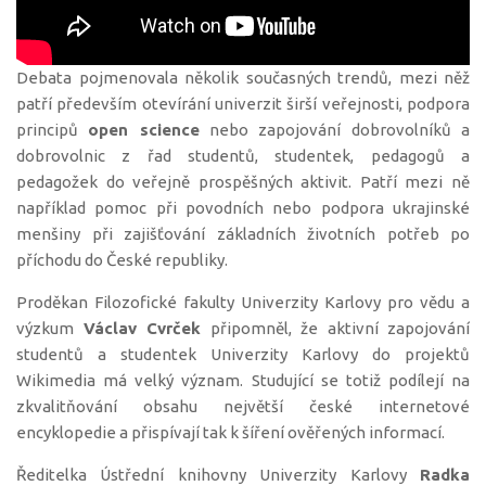
Debata pojmenovala několik současných trendů, mezi něž
patří především otevírání univerzit širší veřejnosti, podpora
principů
open science
nebo zapojování dobrovolníků a
dobrovolnic z řad studentů, studentek, pedagogů a
pedagožek do veřejně prospěšných aktivit. Patří mezi ně
například pomoc při povodních nebo podpora ukrajinské
menšiny při zajišťování základních životních potřeb po
příchodu do České republiky.
Proděkan Filozofické fakulty Univerzity Karlovy pro vědu a
výzkum
Václav Cvrček
připomněl, že aktivní zapojování
studentů a studentek Univerzity Karlovy do projektů
Wikimedia má velký význam. Studující se totiž podílejí na
zkvalitňování obsahu největší české internetové
encyklopedie a přispívají tak k šíření ověřených informací.
Ředitelka Ústřední knihovny Univerzity Karlovy
Radka