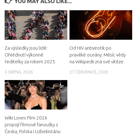
YOU MAY ALSO LIKE...
Za výsledky jsou lidé:
Od HIV antivirotik po
Ohlédnutí výkonné
pravěké oceány: Měsíc vědy
ředitelky za rokem 2025
na Wikipedii zná své vítěze
5 SRPNA, 2026
27 ČERVENCE, 2026
Wiki Loves Film 2026
propojí filmové fanoušky z
Česka, Polska i Uzbekistánu