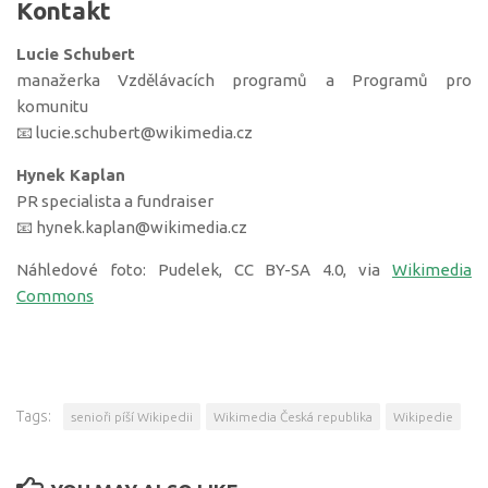
Kontakt
Lucie Schubert
manažerka Vzdělávacích programů a Programů pro
komunitu
📧 lucie.schubert@wikimedia.cz
Hynek Kaplan
PR specialista a fundraiser
📧 hynek.kaplan@wikimedia.cz
Náhledové foto: Pudelek, CC BY-SA 4.0, via
Wikimedia
Commons
Tags:
senioři píší Wikipedii
Wikimedia Česká republika
Wikipedie