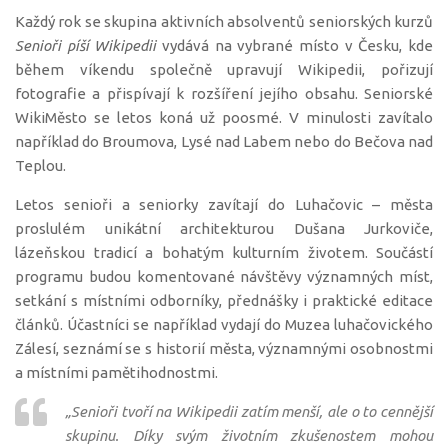
Každý rok se skupina aktivních absolventů seniorských kurzů
Senioři píší Wikipedii
vydává na vybrané místo v Česku, kde
během víkendu společně upravují Wikipedii, pořizují
fotografie a přispívají k rozšíření jejího obsahu. Seniorské
WikiMěsto se letos koná už poosmé. V minulosti zavítalo
například do Broumova, Lysé nad Labem nebo do Bečova nad
Teplou.
Letos senioři a seniorky zavítají do Luhačovic – města
proslulém unikátní architekturou Dušana Jurkoviče,
lázeňskou tradicí a bohatým kulturním životem. Součástí
programu budou komentované návštěvy významných míst,
setkání s místními odborníky, přednášky i praktické editace
článků. Účastníci se například vydají do Muzea luhačovického
Zálesí, seznámí se s historií města, významnými osobnostmi
a místními pamětihodnostmi.
„
Senioři tvoří na Wikipedii zatím menší, ale o to cennější
skupinu. Díky svým životním zkušenostem mohou