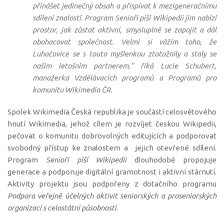
přinášet jedinečný obsah a přispívat k mezigeneračnímu
sdílení znalostí. Program Senioři píší Wikipedii jim nabízí
prostor, jak zůstat aktivní, smysluplně se zapojit a dál
obohacovat společnost. Velmi si vážím toho, že
Luhačovice se s touto myšlenkou ztotožnily a staly se
naším letošním partnerem
,“ říká Lucie Schubert,
manažerka Vzdělávacích programů a Programů pro
komunitu Wikimedia ČR.
Spolek Wikimedia Česká republika je součástí celosvětového
hnutí Wikimedia, jehož cílem je rozvíjet českou Wikipedii,
pečovat o komunitu dobrovolných editujících a podporovat
svobodný přístup ke znalostem a jejich otevřené sdílení.
Program
Senioři píší Wikipedii
dlouhodobě propojuje
generace a podporuje digitální gramotnost i aktivní stárnutí.
Aktivity projektu jsou podpořeny z dotačního programu
Podpora veřejně účelných aktivit seniorských a proseniorských
organizací s celostátní působností
.