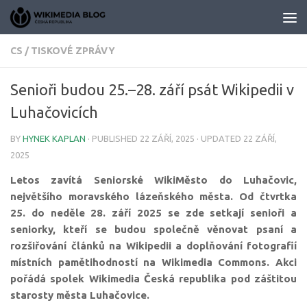
Skip to content
CS
/
TISKOVÉ ZPRÁVY
Senioři budou 25.–⁠28. září psát Wikipedii v
Luhačovicích
BY
HYNEK KAPLAN
· PUBLISHED
22 ZÁŘÍ, 2025
· UPDATED
22 ZÁŘÍ,
2025
Letos zavítá Seniorské WikiMěsto do Luhačovic,
největšího moravského lázeňského města. Od čtvrtka
25. do neděle 28. září 2025 se zde setkají senioři a
seniorky, kteří se budou společně věnovat psaní a
rozšiřování článků na Wikipedii a doplňování fotografií
místních pamětihodností na Wikimedia Commons. Akci
pořádá spolek Wikimedia Česká republika pod záštitou
starosty města Luhačovice.