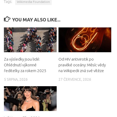
Tags:
Wikimedia Foundation
YOU MAY ALSO LIKE...
Za výsledky jsou lidé:
Od HIV antivirotik po
Ohlédnutí výkonné
pravěké oceány: Měsíc vědy
ředitelky za rokem 2025
na Wikipedii zná své vítěze
5 SRPNA, 2026
27 ČERVENCE, 2026