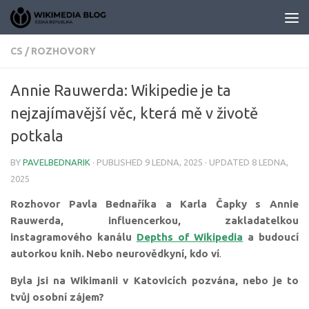
Skip to content
CS
/
ROZHOVORY
Annie Rauwerda: Wikipedie je ta
nejzajímavější věc, která mě v životě
potkala
BY
PAVELBEDNARIK
· PUBLISHED
9 LEDNA, 2025
· UPDATED
8 LEDNA,
2025
Rozhovor Pavla Bednaříka a Karla Čapky s Annie
Rauwerda, influencerkou, zakladatelkou
instagramového kanálu
Depths of Wikipedia
a budoucí
autorkou knih.
Nebo neurovědkyní, kdo ví
.
Byla jsi na Wikimanii v Katovicích pozvána, nebo je to
tvůj osobní zájem?