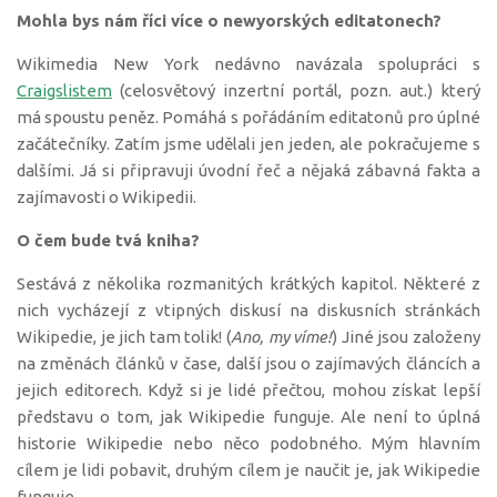
Mohla bys nám říci více o newyorských editatonech?
Wikimedia New York nedávno navázala spolupráci s
Craigslistem
(celosvětový inzertní portál, pozn. aut.) který
má spoustu peněz. Pomáhá s pořádáním editatonů pro úplné
začátečníky. Zatím jsme udělali jen jeden, ale pokračujeme s
dalšími. Já si připravuji úvodní řeč a nějaká zábavná fakta a
zajímavosti o Wikipedii.
O čem bude tvá kniha?
Sestává z několika rozmanitých krátkých kapitol. Některé z
nich vycházejí z vtipných diskusí na diskusních stránkách
Wikipedie, je jich tam tolik! (
Ano, my víme!
) Jiné jsou založeny
na změnách článků v čase, další jsou o zajímavých článcích a
jejich editorech. Když si je lidé přečtou, mohou získat lepší
představu o tom, jak Wikipedie funguje. Ale není to úplná
historie Wikipedie nebo něco podobného. Mým hlavním
cílem je lidi pobavit, druhým cílem je naučit je, jak Wikipedie
funguje.