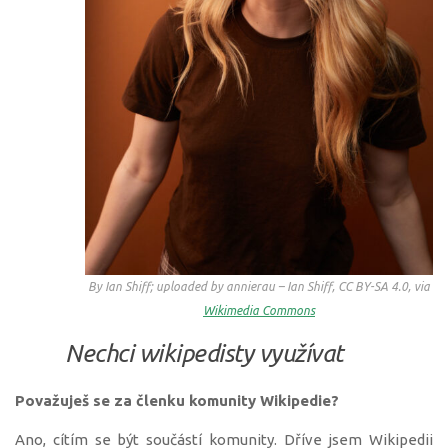
By Ian Shiff; uploaded by annierau – Ian Shiff, CC BY-SA 4.0, via
Wikimedia Commons
Nechci wikipedisty využívat
Považuješ se za členku komunity Wikipedie?
Ano, cítím se být součástí komunity. Dříve jsem Wikipedii