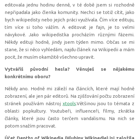
editovala jednu hodinu denně, v té době jsem si rozhodně
nepřipadala jako členka komunity. Nechci se totiž cítit, jako
bych wikipedisty nebo jejich práci využívala. Čím více edituju,
tím více si toho vážím. A editovat je fajn, je to velmi
návykové. Jako wikipedistka procházím různými fázemi.
Někdy edituji hodně, jindy jsem týden mimo. Občas se mi
stane, že si něco vyhledám, najdu článek na Wikipedii a mám
pocit, že musím okamžitě všechno upravit.
Vytváříš původní hesla?
Věnuješ se nějakému
konkrétnímu oboru?
Někdy ano. Hodně mi záleží na článcích, které mají hodně
zobrazení, ale jen pár editorů. Na zjišťování počtu zobrazení
stránek používám nástroj
xtools
.Většinou jsou to témata z
oblasti popkultury. Youtubeři, influenceři, filmy, zkrátka
články, které jsou často terčem vandalismu. Na nich se
potom snažím pracovat.
Účet Depths of Wikipedia (Hlubiny Wikipedie) jsi založila