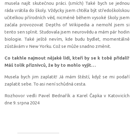
musela najít skutečnou práci. (smích) Také bych se jednou
ráda vrátila do školy. Vždycky jsem chtěla být středoškolskou
učitelkou přírodních věd, nicméně během vysoké školy jsem
začala provozovat Depths of Wikipedia a nemohl jsem si
tento sen splnit. Studovala jsem neurovědu a mám pár hodin
biologie. Také ještě nevím, kde budu bydlet, momentálně
zůstávám v New Yorku. Což se může snadno změnit.
Co takhle najmout nějaké lidi, kteří by se k tobě přidali?
Máš tolik příznivců, že by to mohlo vyjít…
Musela bych jim zaplatit! Já mám štěstí, když se mi podaří
zaplatit sebe. To asi není schůdná cesta.
Rozhovor vedli Pavel Bednařík a Karel Čapka v Katovicích
dne 9. srpna 2024