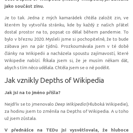
jako součást zinu.
Je to tak. Jedna z mých kamarádek chtěla založit zin, ve
kterém by vytvořila stránku, kde by každý z našich přátel
dostal prostor na to, popsat co dělal během pandemie. To
bylo v březnu 2020. Mysleli jsme si pochopitelně, že to bude
zábava jen na pár týdnů. Prozkoumávala jsem v té době
články na Wikipedii a nacházela spoustu zajímavostí, které
Wikipedie nabízí. Říkala jsem si, že je musím někam dát,
abych s tím něco udělala. Chtěla jsem se o ně podělit.
Jak vznikly Depths of Wikipedia
Jak jsi na to jméno přišla?
Nejdřív se to jmenovalo
Deep Wikipedia
(Hluboká Wikipedie),
za hodinu jsem to změnila na Depths of Wikipedia. A u toho
už jsem zůstala.
V přednášce na TEDu jsi vysvětlovala, že hluboce