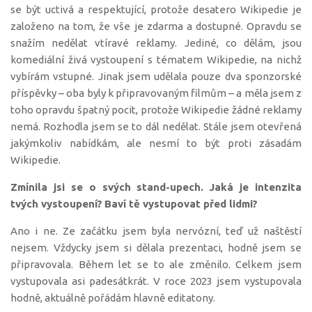
se být uctivá a respektující, protože desatero Wikipedie je
založeno na tom, že vše je zdarma a dostupné. Opravdu se
snažím nedělat vtíravé reklamy. Jediné, co dělám, jsou
komediální živá vystoupení s tématem Wikipedie, na nichž
vybírám vstupné. Jinak jsem udělala pouze dva sponzorské
příspěvky – oba byly k připravovaným filmům – a měla jsem z
toho opravdu špatný pocit, protože Wikipedie žádné reklamy
nemá. Rozhodla jsem se to dál nedělat. Stále jsem otevřená
jakýmkoliv nabídkám, ale nesmí to být proti zásadám
Wikipedie.
Zmínila jsi se o svých stand-upech.
Jaká je intenzita
tvých vystoupení?
Baví tě vystupovat před lidmi?
Ano i ne. Ze začátku jsem byla nervózní, teď už naštěstí
nejsem. Vždycky jsem si dělala prezentaci, hodně jsem se
připravovala. Během let se to ale změnilo. Celkem jsem
vystupovala asi padesátkrát. V roce 2023 jsem vystupovala
hodně, aktuálně pořádám hlavně editatony.