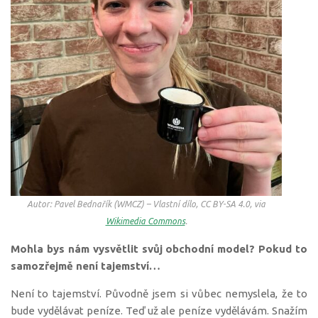
Autor: Pavel Bednařík (WMCZ) – Vlastní dílo, CC BY-SA 4.0, via
Wikimedia Commons
.
Mohla bys nám vysvětlit svůj obchodní model? Pokud to
samozřejmě není tajemství…
Není to tajemství. Původně jsem si vůbec nemyslela, že to
bude vydělávat peníze. Teď už ale peníze vydělávám. Snažím