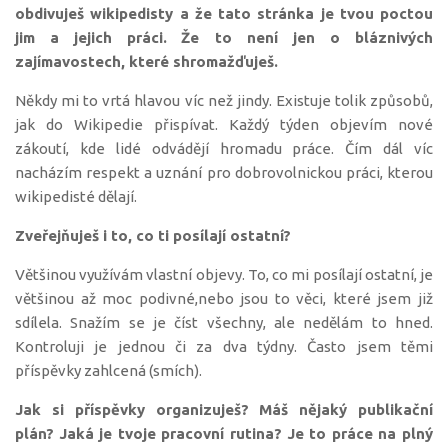
obdivuješ wikipedisty a že tato stránka je tvou poctou
jim a jejich práci.
Že to není jen o bláznivých
zajímavostech, které shromažďuješ.
Někdy mi to vrtá hlavou víc než jindy. Existuje tolik způsobů,
jak do Wikipedie přispívat. Každý týden objevím nové
zákoutí, kde lidé odvádějí hromadu práce. Čím dál víc
nacházím respekt a uznání pro dobrovolnickou práci, kterou
wikipedisté dělají.
Zveřejňuješ i to, co ti posílají ostatní?
Většinou využívám vlastní objevy. To, co mi posílají ostatní, je
většinou až moc podivné,nebo jsou to věci, které jsem již
sdílela. Snažím se je číst všechny, ale nedělám to hned.
Kontroluji je jednou či za dva týdny. Často jsem těmi
příspěvky zahlcená (smích).
Jak si příspěvky organizuješ?
Máš nějaký publikační
plán?
Jaká je tvoje pracovní rutina?
Je to práce na plný