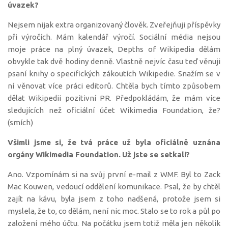
úvazek?
Nejsem nijak extra organizovaný člověk. Zveřejňuji příspěvky
při výročích. Mám kalendář výročí. Sociální média nejsou
moje práce na plný úvazek, Depths of Wikipedia dělám
obvykle tak dvě hodiny denně. Vlastně nejvíc času teď věnuji
psaní knihy o specifických zákoutích Wikipedie. Snažím se v
ní věnovat více práci editorů. Chtěla bych tímto způsobem
dělat Wikipedii pozitivní PR. Předpokládám, že mám více
sledujících než oficiální účet Wikimedia Foundation, že?
(smích)
Všimli jsme si, že tvá práce už byla oficiálně uznána
orgány Wikimedia Foundation.
Už jste se setkali?
Ano. Vzpomínám si na svůj první e-mail z WMF. Byl to Zack
Mac Kouwen, vedoucí oddělení komunikace. Psal, že by chtěl
zajít na kávu, byla jsem z toho nadšená, protože jsem si
myslela, že to, co dělám, není nic moc. Stalo se to rok a půl po
založení mého účtu. Na počátku jsem totiž měla jen několik