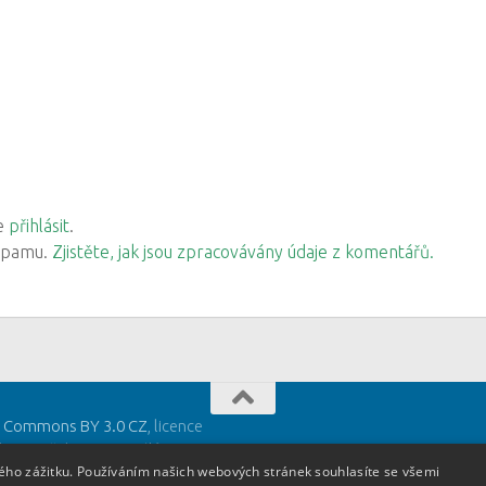
ve
přihlásit
.
 spamu.
Zjistěte, jak jsou zpracovávány údaje z komentářů.
e Commons BY 3.0 CZ
, licence
deny u těchto materiálů.
kého zážitku. Používáním našich webových stránek souhlasíte se všemi