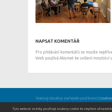
NAPSAT KOMENTÁŘ
Pro přidávání komentářů se musíte nejdří
Web používá Akismet ke snížení množství
Textový obsah je zveřejněn pod licencí
Creativ
vložených materiálů mohou být jiné a jsou uve
Tyto webové stránky používají soubory cookie ke zlepšení uživatels
Powered by
- Designed with
Hueman Pro