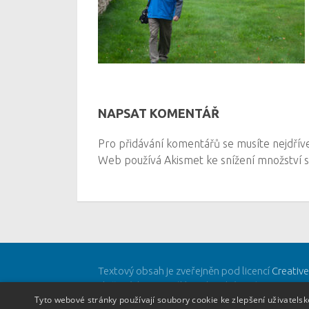
NAPSAT KOMENTÁŘ
Pro přidávání komentářů se musíte nejdří
Web používá Akismet ke snížení množství
Textový obsah je zveřejněn pod licencí
Creativ
vložených materiálů mohou být jiné a jsou uve
Tyto webové stránky používají soubory cookie ke zlepšení uživatels
Powered by
- Designed with
Hueman Pro