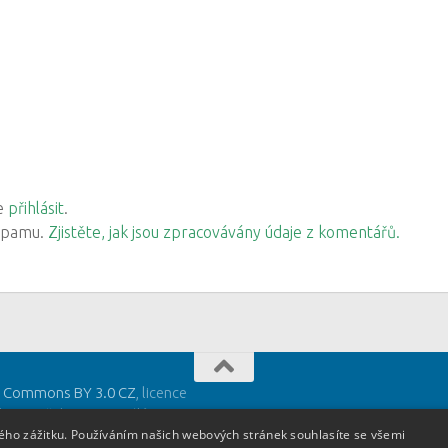
ve
přihlásit
.
 spamu.
Zjistěte, jak jsou zpracovávány údaje z komentářů.
e Commons BY 3.0 CZ
, licence
deny u těchto materiálů.
kého zážitku. Používáním našich webových stránek souhlasíte se všemi