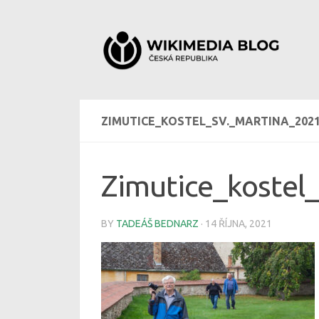
Skip to content
ZIMUTICE_KOSTEL_SV._MARTINA_202
Zimutice_kostel
BY
TADEÁŠ BEDNARZ
·
14 ŘÍJNA, 2021