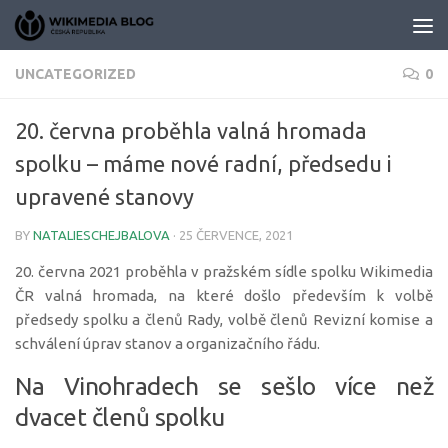
Skip to content
UNCATEGORIZED
0
20. června proběhla valná hromada
spolku – máme nové radní, předsedu i
upravené stanovy
BY
NATALIESCHEJBALOVA
·
25 ČERVENCE, 2021
20. června 2021 proběhla v pražském sídle spolku Wikimedia
ČR valná hromada, na které došlo především k volbě
předsedy spolku a členů Rady, volbě členů Revizní komise a
schválení úprav stanov a organizačního řádu.
Na Vinohradech se sešlo více než
dvacet členů spolku