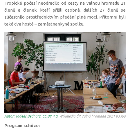
Tropické počasí neodradilo od cesty na valnou hromadu 21
členů a členek, kteří přišli osobně, dalších 27 členů se
zúčastnilo prostřednictvím předání plné moci. Přítomní byli
také dva hosté – zaměstnankyně spolku.
Autor: Tadeáš Bednarz
,
CC BY 4.0
, WIkimedia ČR Valná hromada 2021 03.jpg
Program schůze: