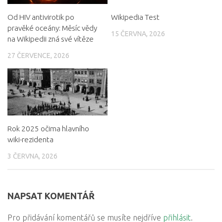
Od HIV antivirotik po
Wikipedia Test
pravěké oceány: Měsíc vědy
15 ČERVNA, 2026
na Wikipedii zná své vítěze
27 ČERVENCE, 2026
Rok 2025 očima hlavního
wiki-rezidenta
3 ČERVNA, 2026
NAPSAT KOMENTÁŘ
Pro přidávání komentářů se musíte nejdříve
přihlásit
.