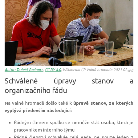
Autor: Tadeáš Bednarz
,
CC BY 4.0
, WIkimedia ČR Valná hromada 2021 02.jpg
Schválené úpravy stanov a
organizačního řádu
Na valné hromadě došlo také k
úpravě stanov, ze kterých
vyplývá především následující:
Řádným členem spolku se nemůže stát osoba, která je
pracovníkem interního týmu.
Řádné členství schvaluje celá Rada, ne pouze jeden z