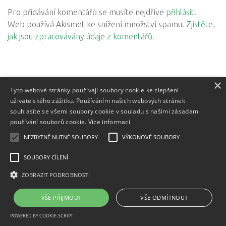
Pro přidávání komentářů se musíte nejdříve
přihlásit
.
Web používá Akismet ke snížení množství spamu.
Zjistěte,
jak jsou zpracovávány údaje z komentářů.
×
Tyto webové stránky používají soubory cookie ke zlepšení
uživatelského zážitku. Používáním našich webových stránek
souhlasíte se všemi soubory cookie v souladu s našimi zásadami
používání souborů cookie.
Více informací
Textový obsah je zveřejněn pod licencí
NEZBYTNĚ NUTNÉ SOUBORY
VÝKONOVÉ SOUBORY
Creative Commons BY
3.0 CZ
, licence vložených materiálů mohou být jiné a jsou
SOUBORY CÍLENÍ
uvedeny u těchto materiálů.
Powered by
- Designed with
Hueman Pro
ZOBRAZIT PODROBNOSTI
VŠE PŘIJMOUT
VŠE ODMÍTNOUT
POWERED BY COOKIE-SCRIPT