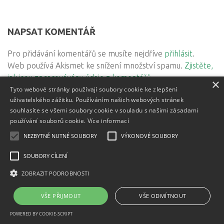
NAPSAT KOMENTÁŘ
Pro přidávání komentářů se musíte nejdříve
přihlásit
.
Web používá Akismet ke snížení množství spamu.
Zjistěte,
jak jsou zpracovávány údaje z komentářů.
×
Tyto webové stránky používají soubory cookie ke zlepšení
uživatelského zážitku. Používáním našich webových stránek
souhlasíte se všemi soubory cookie v souladu s našimi zásadami
používání souborů cookie.
Více informací
Textový obsah je zveřejněn pod licencí
NEZBYTNĚ NUTNÉ SOUBORY
VÝKONOVÉ SOUBORY
Creative Commons BY
3.0 CZ
, licence vložených materiálů mohou být jiné a jsou
SOUBORY CÍLENÍ
uvedeny u těchto materiálů.
Powered by
- Designed with
Hueman Pro
ZOBRAZIT PODROBNOSTI
VŠE PŘIJMOUT
VŠE ODMÍTNOUT
POWERED BY COOKIE-SCRIPT