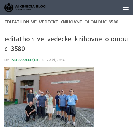
Skip to content
EDITATHON_VE_VEDECKE_KNIHOVNE_OLOMOUC_3580
editathon_ve_vedecke_knihovne_olomou
c_3580
BY
JAN KAMENÍČEK
·
20 ZÁŘÍ, 2016